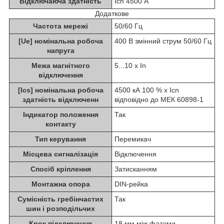
Відключаюча здатність
Icn 4500 А
Додаткове
Частота мережі
50/60 Гц
[Ue] номінальна робоча
400 В змінний струм 50/60 Гц
напруга
Межа магнітного
5...10 x In
відключення
[Ics] номінальна робоча
4500 кА 100 % x Icn
здатність відключенн
відповідно до МЕК 60898-1
Індикатор положення
Так
контакту
Тип керування
Перемикач
Місцева сигналізація
Відключення
Спосіб кріплення
Затисканням
Монтажна опора
DIN-рейка
Сумісність гребінчастих
Так
шин і розподільчих
Крок підключення
18 мм між фазами