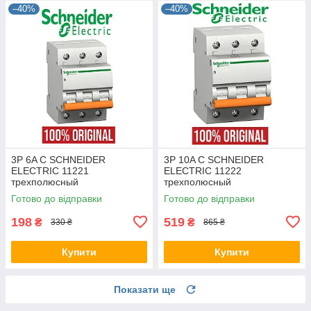
–40%
–40%
3P 6A C SCHNEIDER
3P 10A C SCHNEIDER
ELECTRIC 11221
ELECTRIC 11222
трехполюсный
трехполюсный
автоматический выключатель
автоматический выключатель
Готово до відправки
Готово до відправки
модульный автомат Шнайдер
модульный автомат Шнайдер
оригинал
оригинал
198
519
₴
₴
330 ₴
865 ₴
Купити
Купити
Показати ще