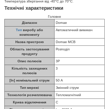
Температура зберігання від -40°C до 70°C.
Технічні характеристики
Головне
Діапазон
Domae
Тип
виробу або
Автоматичний вимикач
компоненту
Назва пристрою
Domae MCB
Область застосування
Розподіл
продукту
Опис полюсів
3P
Кількість захищених
3
полюсів
[In] номінальний струм
50 А
Тип мережі
Змінний струм
Технологія розчеплювача
Тепломагнітний
Крива відключення
C