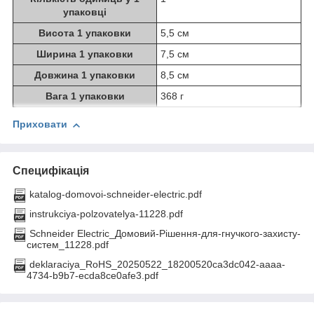
упаковці
Висота 1 упаковки
5,5 см
Ширина 1 упаковки
7,5 см
Довжина 1 упаковки
8,5 см
Вага 1 упаковки
368 г
Приховати
Специфікація
katalog-domovoi-schneider-electric.pdf
instrukciya-polzovatelya-11228.pdf
Schneider Electric_Домовий-Рішення-для-гнучкого-захисту-
систем_11228.pdf
deklaraciya_RoHS_20250522_18200520ca3dc042-aaaa-
4734-b9b7-ecda8ce0afe3.pdf