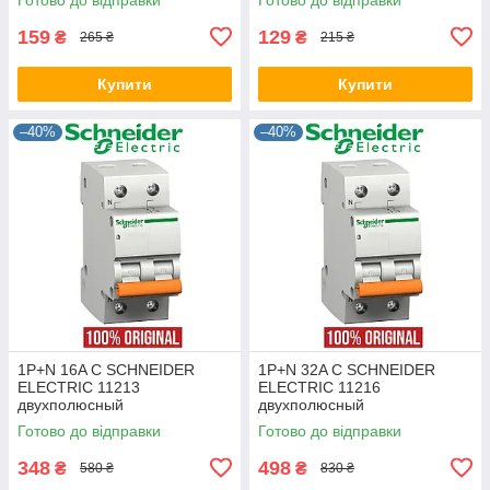
модульный автомат Шнайдер
модульный автомат Шнайдер
(оригинал)
оригинал
159
129
₴
₴
265 ₴
215 ₴
Купити
Купити
–40%
–40%
1P+N 16A C SCHNEIDER
1P+N 32A C SCHNEIDER
ELECTRIC 11213
ELECTRIC 11216
двухполюсный
двухполюсный
автоматический выключатель
автоматический выключатель
Готово до відправки
Готово до відправки
модульный автомат Шнайдер
модульный автомат Шнайдер
оригинал
оригинал
348
498
₴
₴
580 ₴
830 ₴