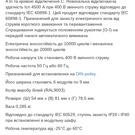
A In та кривою відключення C. Номінальна відключаюча
здатність Icn 4500 А при 400 В змінного струму відповідно до
стандарту IEC 60898-1. Цей продукт відповідає стандарту IEC
60898-1. Призначений для захисту електричного кола від
струмів короткого замикання та перевантаження.
Спрацювання індикується положенням рукоятки (О-І) на
передній панелі автоматичного вимикача.
Електрична зносостійкість до 10000 циклів і механічна
зносостійкість до 20000 циклів.
Робоча напруга Ue становить 400 В змінного струму.
Робоча частота 50 Гц або 60 Гц.
Призначений для встановлення на
DIN-рейку
.
Його ширина становить 6 модулів по 9 мм.
Колір виробу білий (RAL9003).
Розміри: (Ш) 54 мм x (В) 81 мм x (Г) 78,5 мм.
Вага 0,285 кг.
Відповідно до стандарту IEC 60529, ступінь захисту IP20 і IP40
при встановленні в модульну шафу.
Робоча температура від -25°C до 60°C.