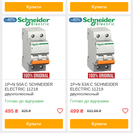
Купити
Купити
–40%
–40%
1P+N 50A C SCHNEIDER
1P+N 63A C SCHNEIDER
ELECTRIC 11218
ELECTRIC 11219
двухполюсный
двухполюсный
автоматический выключатель
автоматический выключатель
Готово до відправки
Готово до відправки
модульный автомат Шнайдер
модульный автомат Шнайдер
оригинал
оригинал
495
499
₴
₴
825 ₴
831,66 ₴
Купити
Купити