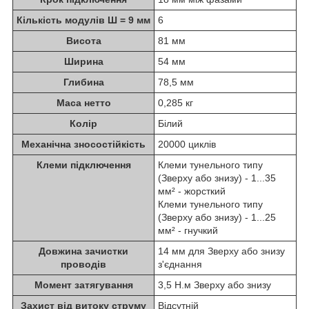
Кількість модулів Ш = 9 мм
6
Висота
81 мм
Ширина
54 мм
Глибина
78,5 мм
Маса нетто
0,285 кг
Колір
Білий
Механічна зносостійкість
20000 циклів
Клеми підключення
Клеми тунельного типу
(Зверху або знизу) - 1...35
мм² - жорсткий
Клеми тунельного типу
(Зверху або знизу) - 1...25
мм² - гнучкий
Довжина зачистки
14 мм для Зверху або знизу
проводів
з'єднання
Момент затягування
3,5 Н.м Зверху або знизу
Захист від витоку струму
Відсутній