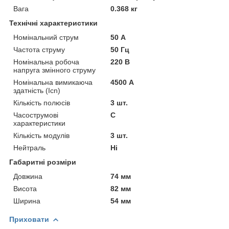
Вага
0.368 кг
Технічні характеристики
Номінальний струм
50 А
Частота струму
50 Гц
Номінальна робоча
220 В
напруга змінного струму
Номінальна вимикаюча
4500 А
здатність (Icn)
Кількість полюсів
3 шт.
Часострумові
C
характеристики
Кількість модулів
3 шт.
Нейтраль
Ні
Габаритні розміри
Довжина
74 мм
Висота
82 мм
Ширина
54 мм
Приховати