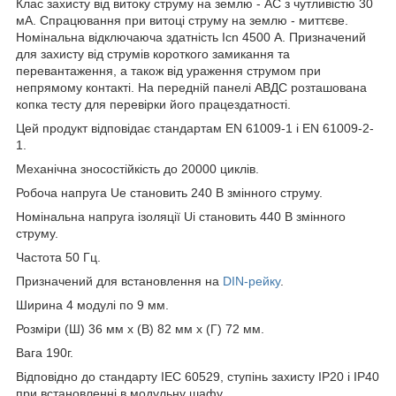
Клас захисту від витоку струму на землю - AC з чутливістю 30
мА. Спрацювання при витоці струму на землю - миттєве.
Номінальна відключаюча здатність Icn 4500 А. Призначений
для захисту від струмів короткого замикання та
перевантаження, а також від ураження струмом при
непрямому контакті. На передній панелі АВДС розташована
копка тесту для перевірки його працездатності.
Цей продукт відповідає стандартам EN 61009-1 і EN 61009-2-
1.
Механічна зносостійкість до 20000 циклів.
Робоча напруга Ue становить 240 В змінного струму.
Номінальна напруга ізоляції Ui становить 440 В змінного
струму.
Частота 50 Гц.
Призначений для встановлення на
DIN-рейку
.
Ширина 4 модулі по 9 мм.
Розміри (Ш) 36 мм x (В) 82 мм x (Г) 72 мм.
Вага 190г.
Відповідно до стандарту IEC 60529, ступінь захисту IP20 і IP40
при встановленні в модульну шафу.