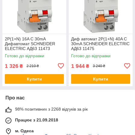
2P(1+N) 16A C 30mA
Диф автомат 2P(1+N) 40A C
Дифавтомат SCHNEIDER
30mA SCHNEIDER ELECTRIC
ELECTRIC АД63 11473
АД63 11475
Дифференциальный
Дифференциальный
Готово до відправки
Готово до відправки
автоматический выключатель
автоматический выключатель
Domae
Domae
1 326
1 944
₴
₴
2 210 ₴
3 240 ₴
Купити
Купити
Про нас
98% позитивних з 2268 відгуків за рік
Працює з 21.09.2018
м. Одеса