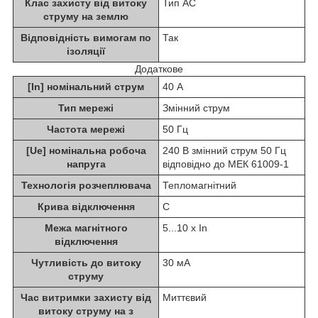
Клас захисту від витоку
Тип АС
струму на землю
Відповідність вимогам по
Так
ізоляції
Додаткове
[In] номінальний струм
40 А
Тип мережі
Змінний струм
Частота мережі
50 Гц
[Ue] номінальна робоча
240 В змінний струм 50 Гц
напруга
відповідно до МЕК 61009-1
Технологія розчеплювача
Тепломагнітний
Крива відключення
C
Межа магнітного
5...10 x In
відключення
Чутливість до витоку
30 мА
струму
Час витримки захисту від
Миттєвий
витоку струму на з