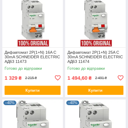
Дифавтомат 2P(1+N) 16A C
Дифавтомат 2P(1+N) 25A C
30mA SCHNEIDER ELECTRIC
30mA SCHNEIDER ELECTRIC
АД63 11473
АД63 11474
Дифференциальный
Дифференциальный
Готово до відправки
Готово до відправки
автоматический выключатель
автоматический выключатель
1 329
1 494,60
₴
₴
2 215 ₴
2 491 ₴
Купити
Купити
–40%
–40%