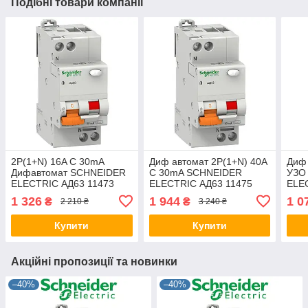
Подібні товари компанії
2P(1+N) 16A C 30mA
Диф автомат 2P(1+N) 40A
Диф
Дифавтомат SCHNEIDER
C 30mA SCHNEIDER
УЗО
ELECTRIC АД63 11473
ELECTRIC АД63 11475
ELE
Дифференциальный
Дифференциальный
Диф
1 326
1 944
1 0
₴
₴
2 210 ₴
3 240 ₴
автоматический
автоматический
выкл
выключатель Domae
выключатель Domae
ориг
Купити
Купити
Акційні пропозиції та новинки
–40%
–40%