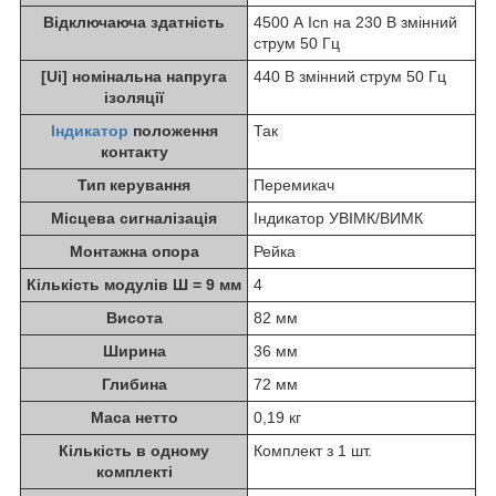
Відключаюча здатність
4500 А Icn на 230 В змінний
струм 50 Гц
[Ui] номінальна напруга
440 В змінний струм 50 Гц
ізоляції
Індикатор
положення
Так
контакту
Тип керування
Перемикач
Місцева сигналізація
Iндикатор УВІМК/ВИМК
Монтажна опора
Рейка
Кількість модулів Ш = 9 мм
4
Висота
82 мм
Ширина
36 мм
Глибина
72 мм
Маса нетто
0,19 кг
Кількість в одному
Комплект з 1 шт.
комплекті