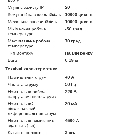
Ступінь захисту IP
20
Комутаційна зносостійкість
10000 циклів
Механічна зносостійкість
10000 циклів
Мінімальна робоча
-50 град.
температура
Максимальна робоча
70 град.
температура
Тип монтажу
На DIN рейку
Вага
0.19 кг
Технічні характеристики
Номінальний струм
40 А
Частота струму
50 Гц
Номінальна робоча
220 В
напруга змінного струму
Номінальний
30 мА
відключаючий
диференціальний струм
Номінальна вимикаюча
4500 А
здатність (Icn)
Кількість полюсів
2 шт.