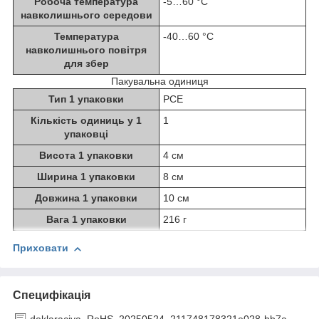
Робоча температура
-5…60 °C
навколишнього середови
Температура
-40…60 °C
навколишнього повітря
для збер
Пакувальна одиниця
Тип 1 упаковки
PCE
Кількість одиниць у 1
1
упаковці
Висота 1 упаковки
4 см
Ширина 1 упаковки
8 см
Довжина 1 упаковки
10 см
Вага 1 упаковки
216 г
Приховати
Специфікація
deklaraciya_RoHS_20250524_211748178321e028-bb7a-