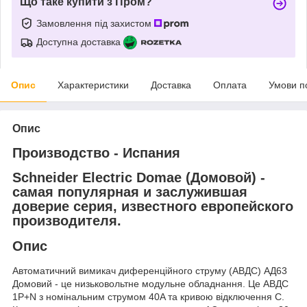
Що таке купити з Пром?
Замовлення під захистом
Доступна доставка
Опис
Характеристики
Доставка
Оплата
Умови п
Опис
Производство - Испания
Schneider Electric Domae (Домовой) -
самая популярная и заслужившая
доверие серия, известного европейского
производителя.
Опис
Автоматичний вимикач диференційного струму (АВДС) АД63
Домовий - це низьковольтне модульне обладнання. Це АВДС
1P+N з номінальним струмом 40A та кривою відключення C.