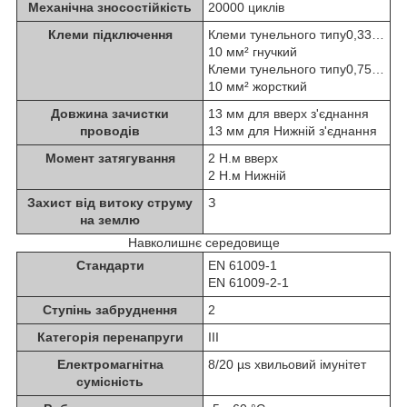
Механічна зносостійкість
20000 циклів
Клеми підключення
Клеми тунельного типу0,33…
10 мм² гнучкий
Клеми тунельного типу0,75…
10 мм² жорсткий
Довжина зачистки
13 мм для вверх з'єднання
проводів
13 мм для Нижній з'єднання
Момент затягування
2 Н.м вверх
2 Н.м Нижній
Захист від витоку струму
З
на землю
Навколишнє середовище
Стандарти
EN 61009-1
EN 61009-2-1
Ступінь забруднення
2
Категорія перенапруги
ІІІ
Електромагнітна
8/20 µs хвильовий імунітет
сумісність