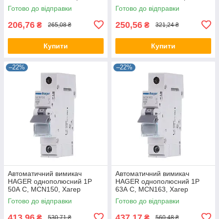
модульний автомат для
модульний автомат для
Готово до відправки
Готово до відправки
щитів і боксів
щитів і боксів
206,76
250,56
₴
₴
265,08 ₴
321,24 ₴
Купити
Купити
–22%
–22%
Автоматичний вимикач
Автоматичний вимикач
HAGER однополюсний 1P
HAGER однополюсний 1P
50А C, MCN150, Хагер
63А C, MCN163, Хагер
модульний автомат для
модульний автомат для
Готово до відправки
Готово до відправки
щитів і боксів
щитів і боксів
413,96
437,17
₴
₴
530,71 ₴
560,48 ₴