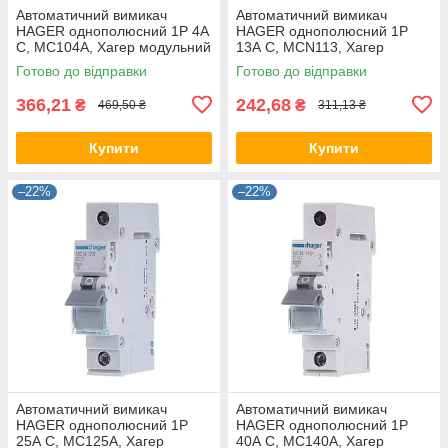
Автоматичний вимикач
Автоматичний вимикач
HAGER однополюсний 1P 4А
HAGER однополюсний 1P
C, MC104A, Хагер модульний
13А C, MCN113, Хагер
автомат для щитів і боксів
модульний автомат для
Готово до відправки
Готово до відправки
щитів і боксів
366,21
242,68
₴
₴
469,50 ₴
311,13 ₴
Купити
Купити
–22%
–22%
Автоматичний вимикач
Автоматичний вимикач
HAGER однополюсний 1P
HAGER однополюсний 1P
25А C, MC125A, Хагер
40А C, MC140A, Хагер