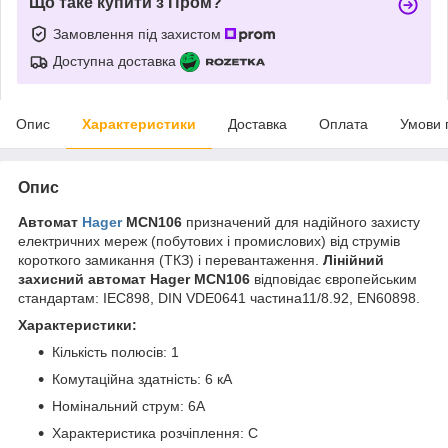
Що таке купити з Пром?
Замовлення під захистом
Доступна доставка
Опис
Характеристики
Доставка
Оплата
Умови 
Опис
Автомат
Hager
MCN106
призначений для надійного захисту
електричних мереж (побутових і промислових) від струмів
короткого замикання (ТКЗ) і перевантаження.
Лінійний
захисний автомат Hager MCN106
відповідає європейським
стандартам: IEC898, DIN VDE0641 частина11/8.92, EN60898.
Характеристики:
Кількість полюсів: 1
Комутаційна здатність: 6 кА
Номінальний струм: 6А
Характеристика розчіплення: С