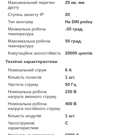
Максимальний перетин
25 кв. мм
дроту
Ступінь захисту IP
20
Тип монтажу
На DIN рейку
Мінімальна робоча
-20 град.
температура
Максимальна робоча
50 град.
температура
Комутаційна зносостійкість
20000 циклів
Технічні характеристики
Номінальний струм
6 А
Кількість полюсів
1 шт.
Частота струму
50 Гц
Номінальна робоча
230 В
напруга змінного струму
Номінальна робоча
400 В
напруга постійного струму
Кількість модулів
1 шт.
Часострумові
C
характеристики
Номінальна вимикаюча
6000 А