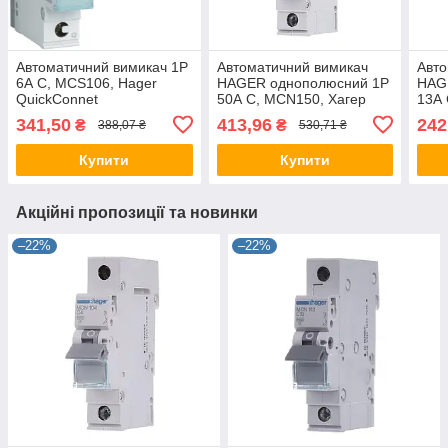
Автоматичний вимикач 1P
Автоматичний вимикач
Авто
6А C, MCS106, Hager
HAGER однополюсний 1P
HAG
QuickConnet
50А C, MCN150, Хагер
13А 
однополюсний Хагер
модульний автомат для
моду
341,50
413,96
242
₴
₴
388,07 ₴
530,71 ₴
модульний автомат для
щитів і боксів
щитів
щитів
Купити
Купити
Акційні пропозиції та новинки
–22%
–22%