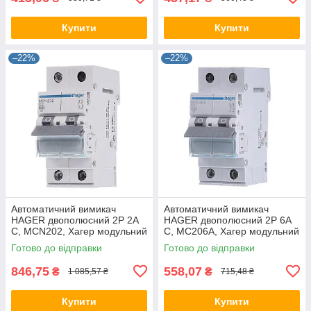
Купити
Купити
–22%
–22%
Автоматичний вимикач
Автоматичний вимикач
HAGER двополюсний 2P 2А
HAGER двополюсний 2P 6А
C, MCN202, Хагер модульний
C, MC206A, Хагер модульний
автомат для щитів і боксів
автомат для щитів і боксів
Готово до відправки
Готово до відправки
846,75
558,07
₴
₴
1 085,57 ₴
715,48 ₴
Купити
Купити