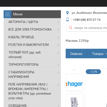
ул. Академика Филатова,
+380 (68) 873-37-74
АВТОМАТЫ / ЩИТЫ
ВСЁ ДЛЯ ЭЛЕКТРОМОНТАЖА
КАБЕЛЬ, ПРОВОД
Магазин 220Vip
РОЗЕТКИ И ВЫКЛЮЧАТЕЛИ
ТЕПЛЫЙ ПОЛ (др. каб.
Главная
Товары
обогрев)
ТЕРМОРЕГУЛЯТОРЫ
–22%
СТАБИЛИЗАТОРЫ
НАПРЯЖЕНИЯ
РЕЛЕ НАПРЯЖЕНИЯ /ФАЗ /
ВРЕМЕНИ /АМПЕРМЕТРЫ /
ВОЛЬТМЕТРЫ (др. релейные
устр-ства)
ОСВЕЩЕНИЕ