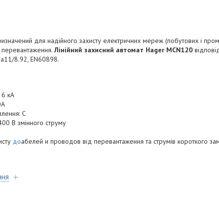
изначений для надійного захисту електричних мереж (побутових і пром
і перевантаження.
Лінійний захисний автомат Hager MCN120
відпові
на11/8.92, EN60898.
 6 кА
0А
плення: С
400 В змінного струму
исту
до
абелей и проводов від перевантаження та струмів короткого за
ння