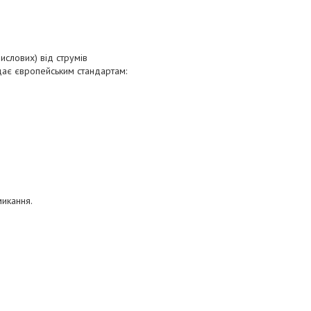
ислових) від струмів
дає європейським стандартам:
микання.