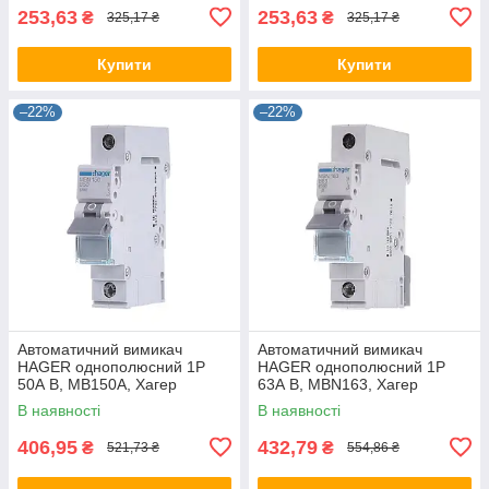
253,63
253,63
₴
₴
325,17 ₴
325,17 ₴
Купити
Купити
–22%
–22%
Автоматичний вимикач
Автоматичний вимикач
HAGER однополюсний 1P
HAGER однополюсний 1P
50А B, MB150A, Хагер
63А B, MBN163, Хагер
модульний автомат для
модульний автомат для
В наявності
В наявності
щитів і боксів
щитів і боксів
406,95
432,79
₴
₴
521,73 ₴
554,86 ₴