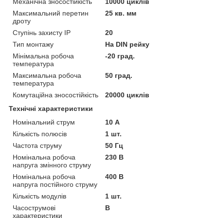
Механічна зносостійкість
10000 циклів
Максимальний перетин
25 кв. мм
дроту
Ступінь захисту IP
20
Тип монтажу
На DIN рейку
Мінімальна робоча
-20 град.
температура
Максимальна робоча
50 град.
температура
Комутаційна зносостійкість
20000 циклів
Технічні характеристики
Номінальний струм
10 А
Кількість полюсів
1 шт.
Частота струму
50 Гц
Номінальна робоча
230 В
напруга змінного струму
Номінальна робоча
400 В
напруга постійного струму
Кількість модулів
1 шт.
Часострумові
B
характеристики