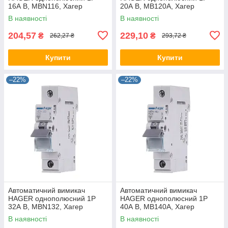
16А B, MBN116, Хагер
20А B, MB120A, Хагер
модульний автомат для
модульний автомат для
В наявності
В наявності
щитів і боксів
щитів і боксів
204,57
229,10
₴
₴
262,27 ₴
293,72 ₴
Купити
Купити
–22%
–22%
Автоматичний вимикач
Автоматичний вимикач
HAGER однополюсний 1P
HAGER однополюсний 1P
32А B, MBN132, Хагер
40А B, MB140A, Хагер
модульний автомат для
модульний автомат для
В наявності
В наявності
щитів і боксів
щитів і боксів