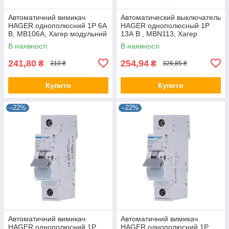
Автоматичний вимикач
Автоматический выключатель
HAGER однополюсний 1P 6А
HAGER однополюсный 1P
B, MB106A, Хагер модульний
13А B , MBN113, Хагер
автомат для щитів і боксів
модульный автомат для
В наявності
В наявності
щитов и боксов
241,80
254,94
₴
₴
310 ₴
326,85 ₴
Купити
Купити
–22%
–22%
Автоматичний вимикач
Автоматичний вимикач
HAGER однополюсний 1P
HAGER однополюсний 1P