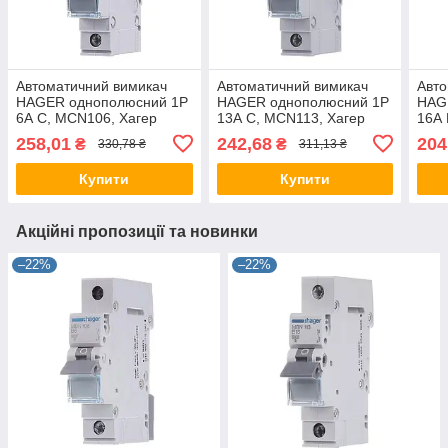
Автоматичний вимикач
Автоматичний вимикач
Авто
HAGER однополюсний 1P
HAGER однополюсний 1P
HAG
6А C, MCN106, Хагер
13А C, MCN113, Хагер
16А 
модульний автомат для
модульний автомат для
моду
258,01
242,68
204
₴
₴
330,78 ₴
311,13 ₴
щитів і боксів
щитів і боксів
щитів
Купити
Купити
Акційні пропозиції та новинки
–22%
–22%