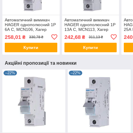
Автоматичний вимикач
Автоматичний вимикач
Авто
HAGER однополюсний 1P
HAGER однополюсний 1P
HAG
6А C, MCN106, Хагер
13А C, MCN113, Хагер
25А 
модульний автомат для
модульний автомат для
моду
258,01
242,68
240
₴
₴
330,78 ₴
311,13 ₴
щитів і боксів
щитів і боксів
щитів
Купити
Купити
Акційні пропозиції та новинки
–22%
–22%