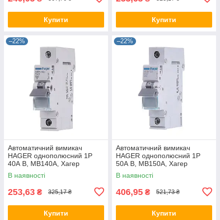
Купити
Купити
–22%
–22%
Автоматичний вимикач
Автоматичний вимикач
HAGER однополюсний 1P
HAGER однополюсний 1P
40А B, MB140A, Хагер
50А B, MB150A, Хагер
модульний автомат для
модульний автомат для
В наявності
В наявності
щитів і боксів
щитів і боксів
253,63
406,95
₴
₴
325,17 ₴
521,73 ₴
Купити
Купити