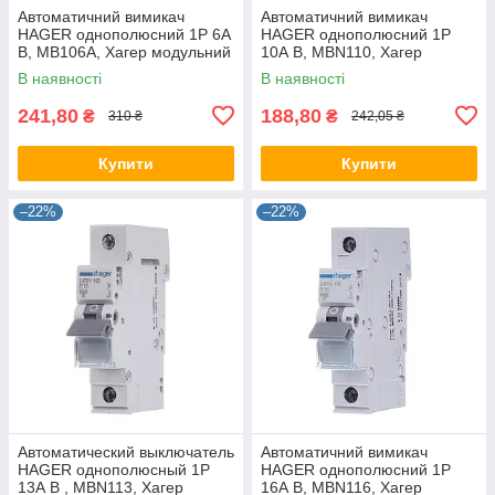
Автоматичний вимикач
Автоматичний вимикач
HAGER однополюсний 1P 6А
HAGER однополюсний 1P
B, MB106A, Хагер модульний
10А B, MBN110, Хагер
автомат для щитів і боксів
модульний автомат для
В наявності
В наявності
щитів і боксів
241,80
188,80
₴
₴
310 ₴
242,05 ₴
Купити
Купити
–22%
–22%
Автоматический выключатель
Автоматичний вимикач
HAGER однополюсный 1P
HAGER однополюсний 1P
13А B , MBN113, Хагер
16А B, MBN116, Хагер