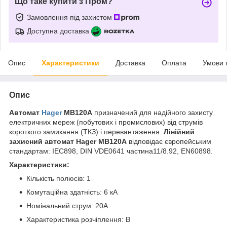
Що таке купити з Пром?
Замовлення під захистом
Доступна доставка
Опис
Характеристики
Доставка
Оплата
Умови 
Опис
Автомат
Hager
MB120A
призначений для надійного захисту
електричних мереж (побутових і промислових) від струмів
короткого замикання (ТКЗ) і перевантаження.
Лінійний
захисний автомат Hager MB120A
відповідає європейським
стандартам: IEC898, DIN VDE0641 частина11/8.92, EN60898.
Характеристики:
Кількість полюсів: 1
Комутаційна здатність: 6 кА
Номінальний струм: 20А
Характеристика розчіплення: В