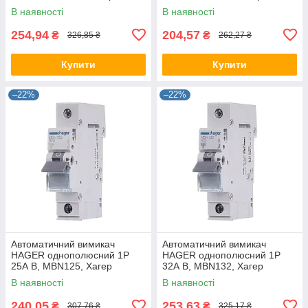
модульный автомат для
модульний автомат для
В наявності
В наявності
щитов и боксов
щитів і боксів
254,94
204,57
₴
₴
326,85 ₴
262,27 ₴
Купити
Купити
–22%
–22%
Автоматичний вимикач
Автоматичний вимикач
HAGER однополюсний 1P
HAGER однополюсний 1P
25А B, MBN125, Хагер
32А B, MBN132, Хагер
модульний автомат для
модульний автомат для
В наявності
В наявності
щитів і боксів
щитів і боксів
240,05
253,63
₴
₴
307,76 ₴
325,17 ₴