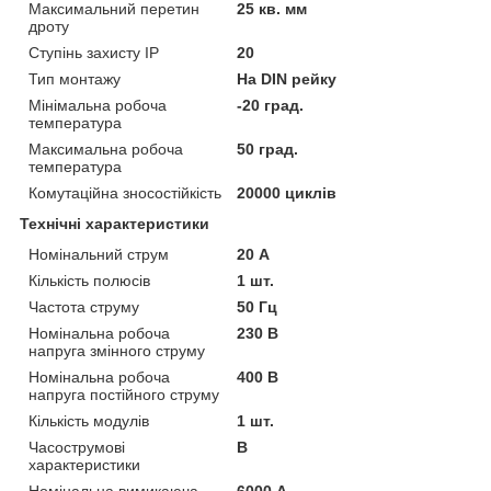
Максимальний перетин
25 кв. мм
дроту
Ступінь захисту IP
20
Тип монтажу
На DIN рейку
Мінімальна робоча
-20 град.
температура
Максимальна робоча
50 град.
температура
Комутаційна зносостійкість
20000 циклів
Технічні характеристики
Номінальний струм
20 А
Кількість полюсів
1 шт.
Частота струму
50 Гц
Номінальна робоча
230 В
напруга змінного струму
Номінальна робоча
400 В
напруга постійного струму
Кількість модулів
1 шт.
Часострумові
B
характеристики
Номінальна вимикаюча
6000 А