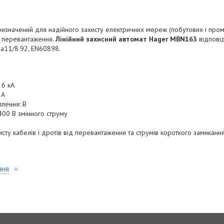
изначений для надійного захисту електричних мереж (побутових і пром
і перевантаження.
Лінійний захисний автомат Hager MBN163
відпові
на11/8.92, EN60898.
 6 кА
3А
плення: В
400 В змінного струму
сту кабелів і дротів від перевантаження та струмів короткого замиканн
ння