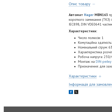
Опис товару
Автомат
Hager
MBN163
пр
короткого замикання (ТКЗ) 
IEC898, DIN VDE0641 части
Характеристики:
Число полюсів: 1
Комутаційна здатність:
Номінальний струм: 6
Характеристика розчі
Робоча напруга: 230/
Монтаж: на
DIN-рейку
Призначення: для захи
Характеристики
Інформація для замовле