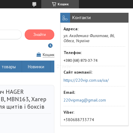
Кошик
Контакти
Знайти
ул. Академика Филатова, 86,
Одеса, Україна
Кошик
+380 (68) 873-37-74
 товары
Новинки
Отзывы
https://220vip.com.ua/ua/
ач HAGER
B, MBN163, Хагер
220vipmag@gmail.com
я щитів і боксів
+380688733774