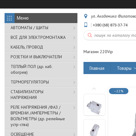
ул. Академика Филатова,
+380 (68) 873-37-74
АВТОМАТЫ / ЩИТЫ
ВСЁ ДЛЯ ЭЛЕКТРОМОНТАЖА
КАБЕЛЬ, ПРОВОД
Магазин 220Vip
РОЗЕТКИ И ВЫКЛЮЧАТЕЛИ
ТЕПЛЫЙ ПОЛ (др. каб.
Главная
Товары
обогрев)
ТЕРМОРЕГУЛЯТОРЫ
–22%
СТАБИЛИЗАТОРЫ
НАПРЯЖЕНИЯ
РЕЛЕ НАПРЯЖЕНИЯ /ФАЗ /
ВРЕМЕНИ /АМПЕРМЕТРЫ /
ВОЛЬТМЕТРЫ (др. релейные
устр-ства)
ОСВЕЩЕНИЕ