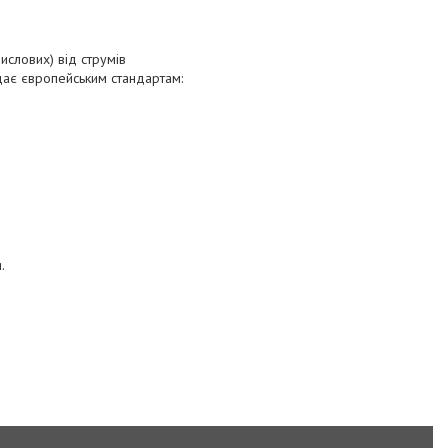
ислових) від струмів
дає європейським стандартам:
я.