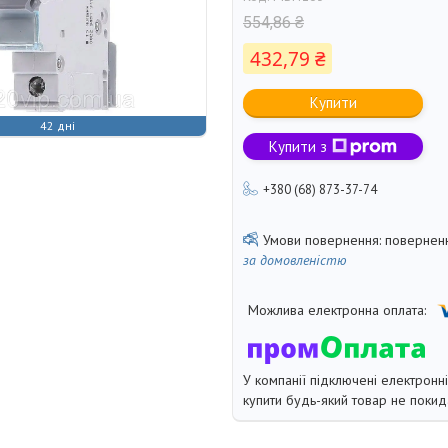
554,86 ₴
432,79 ₴
Купити
42 дні
Купити з
+380 (68) 873-37-74
поверненн
за домовленістю
У компанії підключені електронн
купити будь-який товар не покид