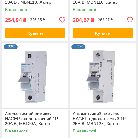
13А B , MBN113, Хагер
16А B, MBN116, Хагер
модульный автомат для
модульний автомат для
В наявності
В наявності
щитов и боксов
щитів і боксів
254,94
204,57
₴
₴
326,85 ₴
262,27 ₴
Купити
Купити
–22%
–22%
Автоматичний вимикач
Автоматичний вимикач
HAGER однополюсний 1P
HAGER однополюсний 1P
20А B, MB120A, Хагер
25А B, MBN125, Хагер
модульний автомат для
модульний автомат для
В наявності
В наявності
щитів і боксів
щитів і боксів