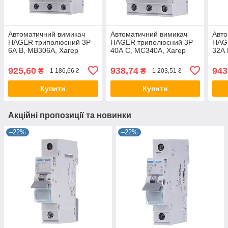
Автоматичний вимикач
Автоматичний вимикач
Авто
HAGER триполюсний 3P
HAGER триполюсний 3P
HAG
6А B, MB306A, Хагер
40А C, MC340A, Хагер
32А 
модульний автомат для
модульний автомат для
моду
щитів і боксів
щитів і боксів
щитів
925,60
938,74
943
₴
₴
1 186,66 ₴
1 203,51 ₴
Купити
Купити
Акційні пропозиції та новинки
–22%
–22%