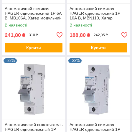
Автоматичний вимикач
Автоматичний вимикач
HAGER однополюсний 1P 6А
HAGER однополюсний 1P
B, MB106A, Хагер модульний
10А B, MBN110, Хагер
автомат для щитів і боксів
модульний автомат для
В наявності
В наявності
щитів і боксів
241,80
188,80
₴
₴
310 ₴
242,05 ₴
Купити
Купити
–22%
–22%
Автоматический выключатель
Автоматичний вимикач
HAGER однополюсный 1P
HAGER однополюсний 1P