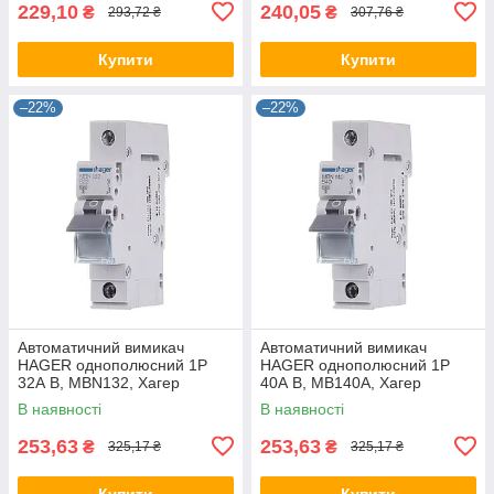
229,10
240,05
₴
₴
293,72 ₴
307,76 ₴
Купити
Купити
–22%
–22%
Автоматичний вимикач
Автоматичний вимикач
HAGER однополюсний 1P
HAGER однополюсний 1P
32А B, MBN132, Хагер
40А B, MB140A, Хагер
модульний автомат для
модульний автомат для
В наявності
В наявності
щитів і боксів
щитів і боксів
253,63
253,63
₴
₴
325,17 ₴
325,17 ₴
Купити
Купити