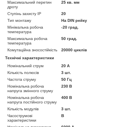
Максимальний перетин
25 кв. мм
дроту
Ступінь захисту IP
20
Тип монтажу
На DIN рейку
Мінімальна робоча
-20 град.
температура
Максимальна робоча
50 град.
температура
Комутаційна зносостійкість
20000 циклів
Технічні характеристики
Номінальний струм
20 А
Кількість полюсів
3 шт.
Частота струму
50 Гц
Номінальна робоча
230 В
напруга змінного струму
Номінальна робоча
400 В
напруга постійного струму
Кількість модулів
3 шт.
Часострумові
B
характеристики
Номінальна вимикаюча
6000 А