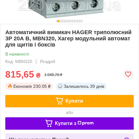
Автоматичний вимикач HAGER триполюсний
3P 20А B, MBN320, Хагер модульний автомат
для щитів і боксів
В наявності
Код: MBN320
Роздріб
815,65
₴
1 045,70 ₴
Економія
230.05 ₴
Залишилось
39 днів
Купити
або
Купити з