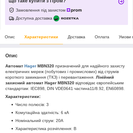
Що таке купити з Пром?
Замовлення під захистом
Доступна доставка
Опис
Характеристики
Доставка
Оплата
Умови 
Опис
Автомат
Hager
MBN320
призначений для надійного захисту
електричних мереж (побутових і промислових) від струмів
короткого замикання (ТКЗ) і перевантаження.
Лінійний
захисний автомат Hager MBN320
відповідає європейським
стандартам: IEC898, DIN VDE0641 частина11/8.92, EN60898.
Характеристики:
Число полюсів: 3
Комутаційна здатність: 6 кА
Номінальний струм: 20А
Характеристика розчіплення: В