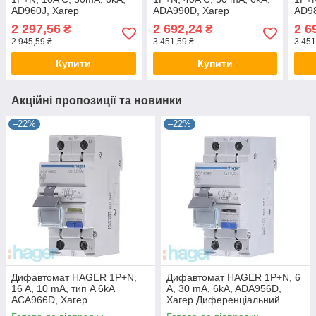
AD960J, Хагер
ADA990D, Хагер
AD98
Диференціальний
Диференціальний
Диф
2 297,56
2 692,24
2 6
₴
₴
автоматичний вимикач,
автоматичний вимикач,
авто
2 945,59 ₴
3 451,59 ₴
3 451
АВДТ
АВДТ
АВД
Купити
Купити
Акційні пропозиції та новинки
–22%
–22%
Дифавтомат HAGER 1P+N,
Дифавтомат HAGER 1P+N, 6
16 A, 10 mA, тип A 6kA
A, 30 mA, 6kA, ADA956D,
ACA966D, Хагер
Хагер Диференціальний
Диференціальний
автоматичний вимикач, АВДТ