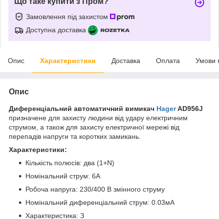
Що таке купити з Пром?
Замовлення під захистом
Доступна доставка
Опис
Характеристики
Доставка
Оплата
Умови 
Опис
Диференціальний автоматичний вимикач
Hager
AD956J
призначене для захисту людини від удару електричним
струмом, а також для захисту електричної мережі від
перепадів напруги та коротких замикань.
Характеристики:
Кількість полюсів: два (1+N)
Номінальний струм: 6А
Робоча напруга: 230/400 В змінного струму
Номінальний диференціальний струм: 0.03мА
Характеристика: З