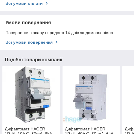
Всі умови оплати
Умови повернення
Повернення товару впродовж 14 днів за домовленістю
Всі умови повернення
Подібні товари компанії
Дифавтомат HAGER
Дифавтомат HAGER
Диф
1P+N, 10A С, 30mA, 6kA,
1P+N, 40A С, 30 mA, 6kA,
1P+N