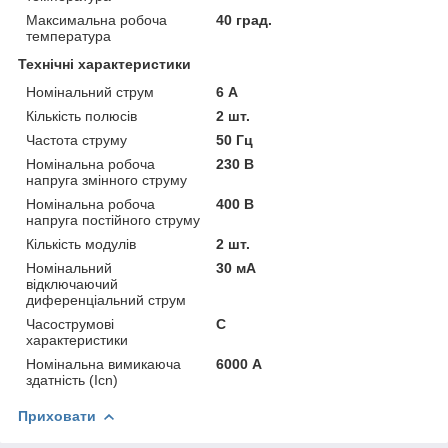
Максимальна робоча
40 град.
температура
Технічні характеристики
Номінальний струм
6 А
Кількість полюсів
2 шт.
Частота струму
50 Гц
Номінальна робоча
230 В
напруга змінного струму
Номінальна робоча
400 В
напруга постійного струму
Кількість модулів
2 шт.
Номінальний
30 мА
відключаючий
диференціальний струм
Часострумові
C
характеристики
Номінальна вимикаюча
6000 А
здатність (Icn)
Приховати