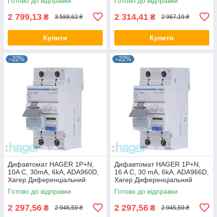
Готово до відправки
Готово до відправки
автоматичний вимикач, АВДТ
2 799,13
2 314,41
₴
₴
3 588,62 ₴
2 967,19 ₴
Купити
Купити
–22%
–22%
Дифавтомат HAGER 1P+N,
Дифавтомат HAGER 1P+N,
10A С, 30mA, 6kA, ADA960D,
16 A C, 30 mA, 6kA, ADA966D,
Хагер Диференціальний
Хагер Диференціальний
автоматичний вимикач, АВДТ
автоматичний вимикач, АВДТ
Готово до відправки
Готово до відправки
2 297,56
2 297,56
₴
₴
2 945,59 ₴
2 945,59 ₴