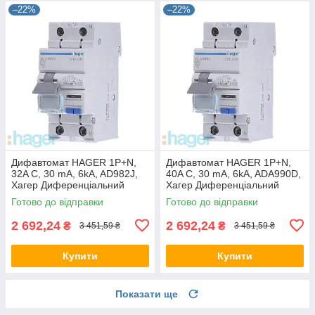
–22%
–22%
Дифавтомат HAGER 1P+N,
Дифавтомат HAGER 1P+N,
32A С, 30 mA, 6kA, AD982J,
40A С, 30 mA, 6kA, ADA990D,
Хагер Диференціальний
Хагер Диференціальний
автоматичний вимикач, АВДТ
автоматичний вимикач, АВДТ
Готово до відправки
Готово до відправки
2 692,24
2 692,24
₴
₴
3 451,59 ₴
3 451,59 ₴
Купити
Купити
Показати ще