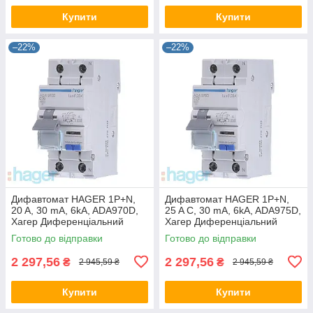
Купити
Купити
–22%
–22%
Дифавтомат HAGER 1P+N,
Дифавтомат HAGER 1P+N,
20 A, 30 mA, 6kA, ADA970D,
25 A C, 30 mA, 6kA, ADA975D,
Хагер Диференціальний
Хагер Диференціальний
автоматичний вимикач, АВДТ
автоматичний вимикач, АВДТ
Готово до відправки
Готово до відправки
2 297,56
2 297,56
₴
₴
2 945,59 ₴
2 945,59 ₴
Купити
Купити