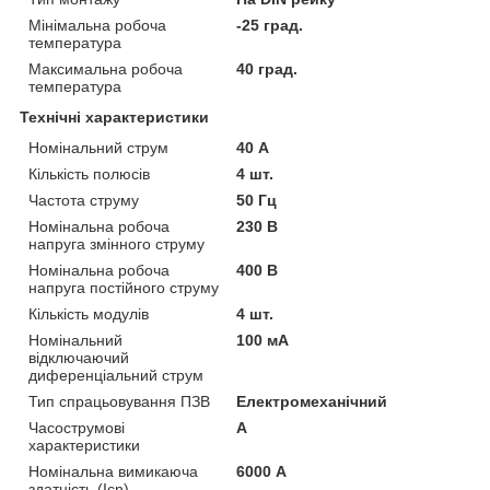
Мінімальна робоча
-25 град.
температура
Максимальна робоча
40 град.
температура
Технічні характеристики
Номінальний струм
40 А
Кількість полюсів
4 шт.
Частота струму
50 Гц
Номінальна робоча
230 В
напруга змінного струму
Номінальна робоча
400 В
напруга постійного струму
Кількість модулів
4 шт.
Номінальний
100 мА
відключаючий
диференціальний струм
Тип спрацьовування ПЗВ
Електромеханічний
Часострумові
А
характеристики
Номінальна вимикаюча
6000 А
здатність (Icn)