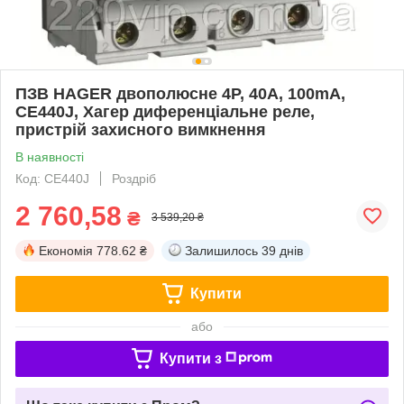
ПЗВ HAGER двополюсне 4P, 40A, 100mA,
CE440J, Хагер диференціальне реле,
пристрій захисного вимкнення
В наявності
Код: CE440J
Роздріб
2 760,58
₴
3 539,20 ₴
Економія
778.62 ₴
Залишилось
39 днів
Купити
або
Купити з