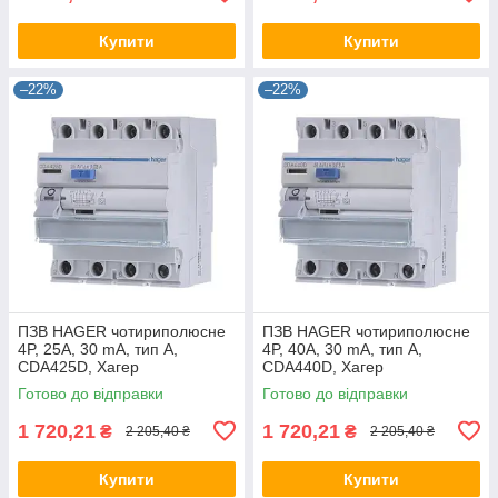
Купити
Купити
–22%
–22%
ПЗВ HAGER чотириполюсне
ПЗВ HAGER чотириполюсне
4P, 25A, 30 mA, тип A,
4P, 40A, 30 mA, тип A,
CDA425D, Хагер
CDA440D, Хагер
диференціальний реле
диференціальний реле
Готово до відправки
Готово до відправки
пристрій захисного відкл
пристрій захисного відкл
1 720,21
1 720,21
₴
₴
2 205,40 ₴
2 205,40 ₴
Купити
Купити