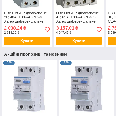
ПЗВ HAGER двополюсне
ПЗВ HAGER двополюсне
ПЗВ
2P, 40A, 100mA, CE240J,
4P, 63A, 100mA, CE463J,
4P, 
Хагер диференціальне
Хагер диференціальне
CEA
реле, пристрій захисного
реле, пристрій захисного
дифе
2 038,24
3 157,01
2 7
₴
₴
вимкнення
вимкнення
прис
2 613,12 ₴
4 047,45 ₴
3 539
Купити
Купити
Акційні пропозиції та новинки
–22%
–22%