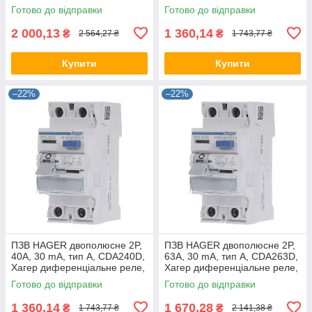
пристрій захисного відкл
пристрій захисного відкл
Готово до відправки
Готово до відправки
2 000,13
1 360,14
₴
₴
2 564,27 ₴
1 743,77 ₴
Купити
Купити
–22%
–22%
ПЗВ HAGER двополюсне 2P,
ПЗВ HAGER двополюсне 2P,
40A, 30 mA, тип A, CDA240D,
63A, 30 mA, тип A, CDA263D,
Хагер диференціальне реле,
Хагер диференціальне реле,
пристрій захисного відкл
пристрій захисного відкл
Готово до відправки
Готово до відправки
1 360,14
1 670,28
₴
₴
1 743,77 ₴
2 141,38 ₴