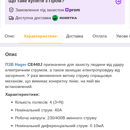
Що таке купити з Пром?
Замовлення під захистом
Доступна доставка
Опис
Характеристики
Доставка
Оплата
Умови 
Опис
ПЗВ
Hager
CE440J
призначене для захисту людини від удару
електричним струмом, а також захищає електропровідку від
загоряння. У разі виникнення витоку струму спрацьовує
механізм, що вимикає конкретну лінію, на якій він
встановлений.
Характеристики:
Кількість полюсів: 4 (3+N)
Номінальний струм: 40А
Робоча напруга: 230/400В змінного струму
Номінальний диференціальний струм: 0.10мА