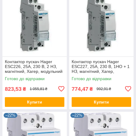
Контактор пускач Hager
Контактор пускач Hager
ESC226, 25A, 230 В, 2 НЗ,
ESC227, 25A, 230 В, 1НО + 1
магнітний, Хагер, модульний
НЗ, магнітний, Хагер,
модульний
Готово до відправки
Готово до відправки
823,53
774,47
₴
₴
1 055,81 ₴
992,91 ₴
Купити
Купити
–22%
–22%