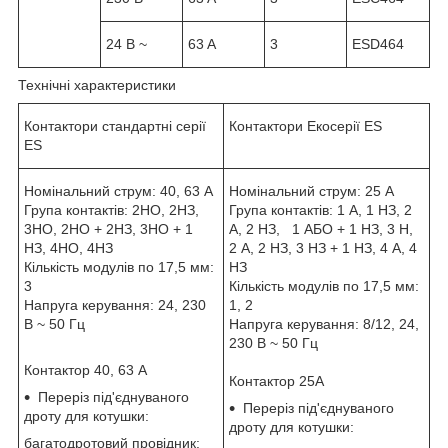
24 B ~
63 A
3
ESD464
Технічні характеристики
Контактори стандартні серії
Контактори Екосерії ES
ES
Номінальний струм: 40, 63 А
Номінальний струм: 25 А
Група контактів: 2НО, 2НЗ,
Група контактів: 1 А, 1 НЗ, 2
3НО, 2НО + 2НЗ, 3НО + 1
А, 2 НЗ, 1 АБО + 1 НЗ, 3 Н,
НЗ, 4НО, 4НЗ
2 А, 2 НЗ, 3 НЗ + 1 НЗ, 4 А, 4
Кількість модулів по 17,5 мм:
НЗ
3
Кількість модулів по 17,5 мм:
Напруга керування: 24, 230
1, 2
В ~ 50 Гц
Напруга керування: 8/12, 24,
230 В ~ 50 Гц
Контактор 40, 63 А
Контактор 25А
Переріз під'єднуваного
Переріз під'єднуваного
дроту для котушки:
дроту для котушки:
багатодротовий провідник: