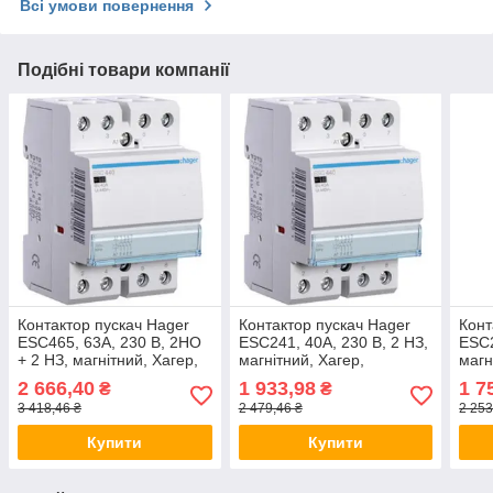
Всі умови повернення
Подібні товари компанії
Контактор пускач Hager
Контактор пускач Hager
Конт
ESC465, 63A, 230 В, 2НО
ESC241, 40A, 230 В, 2 НЗ,
ESC2
+ 2 НЗ, магнітний, Хагер,
магнітний, Хагер,
магн
модульний
модульний
мод
2 666,40
1 933,98
1 7
₴
₴
3 418,46 ₴
2 479,46 ₴
2 253
Купити
Купити