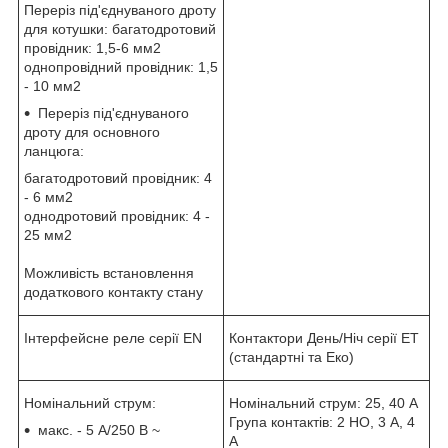
Переріз під'єднуваного дроту
для котушки: багатодротовий
провідник: 1,5-6 мм2
однопровідний провідник: 1,5
- 10 мм2
Переріз під'єднуваного
дроту для основного
ланцюга:
багатодротовий провідник: 4
- 6 мм2
однодротовий провідник: 4 -
25 мм2
Можливість встановлення
додаткового контакту стану
Інтерфейсне реле серії EN
Контактори День/Ніч серії ET
(стандартні та Еко)
Номінальний струм:
Номінальний струм: 25, 40 А
Група контактів: 2 НО, 3 А, 4
макс. - 5 А/250 В ~
А