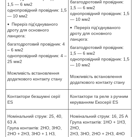
багатодротовий провідник:
1,5 — 6 мм2
1,5 — 6 мм2
однопровідний провідник: 1,5
однопровідний провідник: 1,5
— 10 мм2
— 10 мм2
Переріз під'єднуваного
Переріз під'єднуваного
дроту для основного
дроту для основного
ланцюга:
ланцюга:
багатодротовий провідник: 4
багатодротовий провідник:
– 6 мм2
1,5 — 6 мм2
однопровідний провідник: 4 –
однопровідний провідник: 1,5
25 мм2
— 10 мм2
Можливість встановлення
Можливість встановлення
додаткового контакту стану
додаткового контакту стану
Контактори безшумні серії
Контактори та реле з ручним
ES
керуванням Екосерії ES
Номінальний струм: 25, 40,
Номінальний струм: 16, 25 А
63 А
Група контактів: 1НО + 1НЗ,
Група контактів: 2НО, 3НО,
2НО,
2НО + 2НЗ, 3НО + 1 НЗ,
2НЗ, 3НО, 2НО + 2НЗ, 4НО