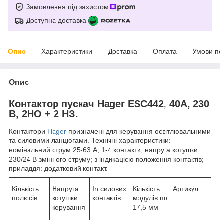
Замовлення під захистом
Доступна доставка
Опис
Характеристики
Доставка
Оплата
Умови п
Опис
Контактор пускач Hager ESC442, 40A, 230
В, 2НО + 2 НЗ.
Контактори
Hager
призначені для керування освітлювальними
та силовими ланцюгами. Технічні характеристики:
номінальний струм 25-63 А, 1-4 контакти, напруга котушки
230/24 В змінного струму; з індикацією положення контактів;
приладдя: додатковий контакт.
Кількість
Напруга
In силових
Кількість
Артикул
полюсів
котушки
контактів
модулів по
керування
17,5 мм