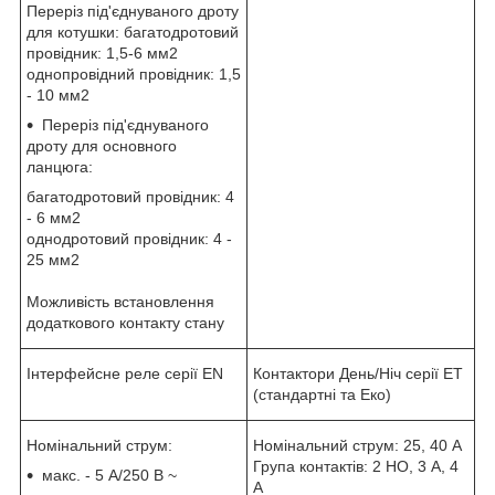
Переріз під'єднуваного дроту
для котушки: багатодротовий
провідник: 1,5-6 мм2
однопровідний провідник: 1,5
- 10 мм2
Переріз під'єднуваного
дроту для основного
ланцюга:
багатодротовий провідник: 4
- 6 мм2
однодротовий провідник: 4 -
25 мм2
Можливість встановлення
додаткового контакту стану
Інтерфейсне реле серії EN
Контактори День/Ніч серії ET
(стандартні та Еко)
Номінальний струм:
Номінальний струм: 25, 40 А
Група контактів: 2 НО, 3 А, 4
макс. - 5 А/250 В ~
А