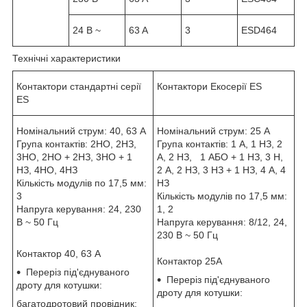
24 B ~
63 A
3
ESD464
Технічні характеристики
Контактори стандартні серії
Контактори Екосерії ES
ES
Номінальний струм: 40, 63 А
Номінальний струм: 25 А
Група контактів: 2НО, 2НЗ,
Група контактів: 1 А, 1 НЗ, 2
3НО, 2НО + 2НЗ, 3НО + 1
А, 2 НЗ, 1 АБО + 1 НЗ, 3 Н,
НЗ, 4НО, 4НЗ
2 А, 2 НЗ, 3 НЗ + 1 НЗ, 4 А, 4
Кількість модулів по 17,5 мм:
НЗ
3
Кількість модулів по 17,5 мм:
Напруга керування: 24, 230
1, 2
В ~ 50 Гц
Напруга керування: 8/12, 24,
230 В ~ 50 Гц
Контактор 40, 63 А
Контактор 25А
Переріз під'єднуваного
Переріз під'єднуваного
дроту для котушки:
дроту для котушки:
багатодротовий провідник: