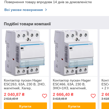
Повернення товару впродовж 14 днів за домовленістю
Всі умови повернення
Подібні товари компанії
Контактор пускач Hager
Контактор пускач Hager
Конт
ESC263, 63A, 230 В, 2НО,
ESC466, 63A, 230 В,
ESC4
магнітний, Хагер,
3НО+1НЗ, магнітний,
+ 2 
модульний
Хагер, модульний
мод
2 040,87
2 666,40
2 6
₴
₴
2 616,49 ₴
3 418,46 ₴
3 418
Купити
Купити