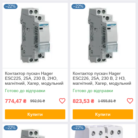
–22%
–22%
Контактор пускач Hager
Контактор пускач Hager
ESC225, 25A, 230 В, 2НО,
ESC226, 25A, 230 В, 2 НЗ,
магнітний, Хагер, модульний
магнітний, Хагер, модульний
Готово до відправки
Готово до відправки
774,47
823,53
₴
₴
992,91 ₴
1 055,81 ₴
Купити
Купити
–22%
–22%