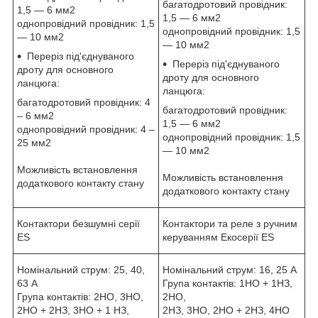
багатодротовий провідник:
1,5 — 6 мм2
1,5 — 6 мм2
однопровідний провідник: 1,5
однопровідний провідник: 1,5
— 10 мм2
— 10 мм2
Переріз під'єднуваного
Переріз під'єднуваного
дроту для основного
дроту для основного
ланцюга:
ланцюга:
багатодротовий провідник: 4
багатодротовий провідник:
– 6 мм2
1,5 — 6 мм2
однопровідний провідник: 4 –
однопровідний провідник: 1,5
25 мм2
— 10 мм2
Можливість встановлення
Можливість встановлення
додаткового контакту стану
додаткового контакту стану
Контактори безшумні серії
Контактори та реле з ручним
ES
керуванням Екосерії ES
Номінальний струм: 25, 40,
Номінальний струм: 16, 25 А
63 А
Група контактів: 1НО + 1НЗ,
Група контактів: 2НО, 3НО,
2НО,
2НО + 2НЗ, 3НО + 1 НЗ,
2НЗ, 3НО, 2НО + 2НЗ, 4НО