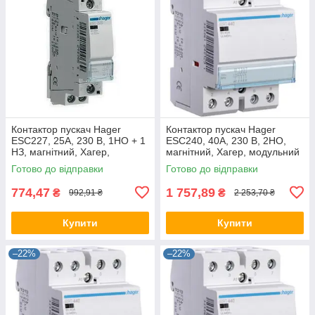
Контактор пускач Hager
Контактор пускач Hager
ESC227, 25A, 230 В, 1НО + 1
ESC240, 40A, 230 В, 2НО,
НЗ, магнітний, Хагер,
магнітний, Хагер, модульний
модульний
Готово до відправки
Готово до відправки
774,47
1 757,89
₴
₴
992,91 ₴
2 253,70 ₴
Купити
Купити
–22%
–22%