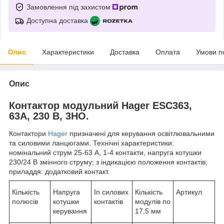
Замовлення під захистом
Доступна доставка
Опис
Характеристики
Доставка
Оплата
Умови п
Опис
Контактор модульний Hager ESC363,
63A, 230 В, 3НО.
Контактори
Hager
призначені для керування освітлювальними
та силовими ланцюгами. Технічні характеристики:
номінальний струм 25-63 А, 1-4 контакти, напруга котушки
230/24 В змінного струму; з індикацією положення контактів;
приладдя: додатковий контакт.
Кількість
Напруга
In силових
Кількість
Артикул
полюсів
котушки
контактів
модулів по
керування
17,5 мм