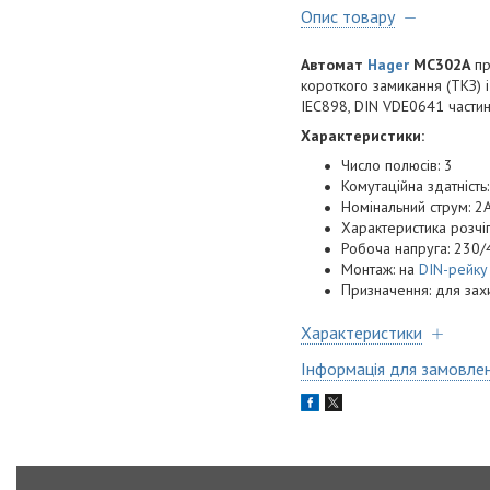
Опис товару
Автомат
Hager
MC302A
пр
короткого замикання (ТКЗ) 
IEC898, DIN VDE0641 части
Характеристики:
Число полюсів: 3
Комутаційна здатність:
Номінальний струм: 2
Характеристика розчі
Робоча напруга: 230/
Монтаж: на
DIN-рейку
Призначення: для захи
Характеристики
Інформація для замовле