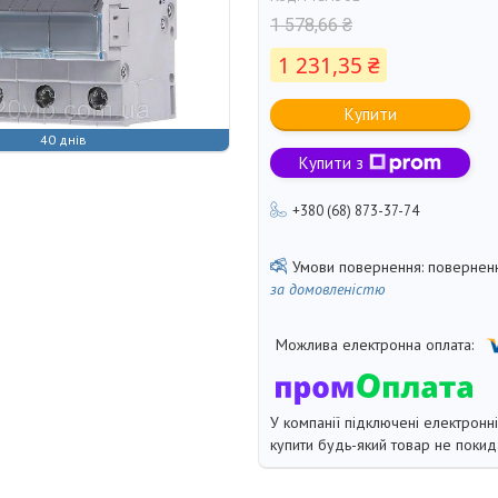
1 578,66 ₴
1 231,35 ₴
Купити
40 днів
Купити з
+380 (68) 873-37-74
поверненн
за домовленістю
У компанії підключені електронн
купити будь-який товар не покид