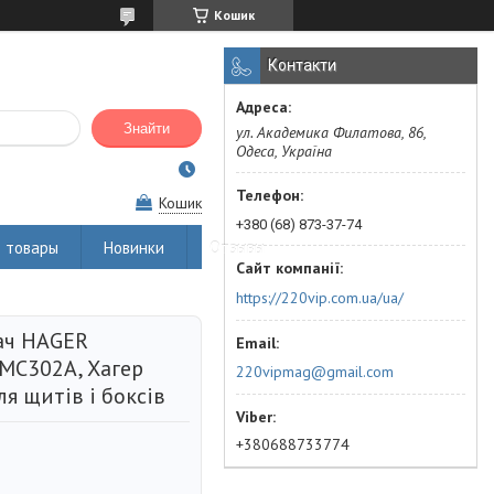
Кошик
Контакти
Знайти
ул. Академика Филатова, 86,
Одеса, Україна
Кошик
+380 (68) 873-37-74
 товары
Новинки
Отзывы
https://220vip.com.ua/ua/
ач HAGER
 MC302A, Хагер
220vipmag@gmail.com
я щитів і боксів
+380688733774