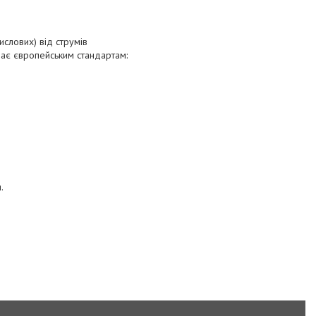
слових) від струмів
ає європейським стандартам:
я.