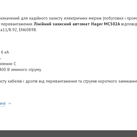
изначений для надійного захисту електричних мереж (побутових і проми
і перевантаження.
Лінійний захисний автомат Hager MC302A
відповід
на11/8.92, EN60898.
 6 кА
А
плення: С
400 В змінного струму
сту кабелів і дротів від перевантаження та струмів короткого замиканн
ння