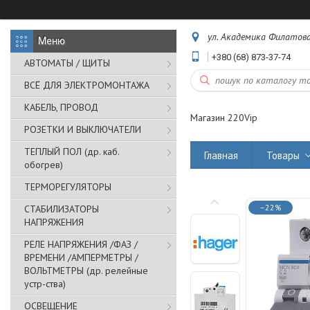
ул. Академика Филатова,
+380 (68) 873-37-74
АВТОМАТЫ / ЩИТЫ
ВСЁ ДЛЯ ЭЛЕКТРОМОНТАЖА
КАБЕЛЬ, ПРОВОД
Магазин 220Vip
РОЗЕТКИ И ВЫКЛЮЧАТЕЛИ
ТЕПЛЫЙ ПОЛ (др. каб.
Главная
Товары
обогрев)
ТЕРМОРЕГУЛЯТОРЫ
–22%
СТАБИЛИЗАТОРЫ
НАПРЯЖЕНИЯ
РЕЛЕ НАПРЯЖЕНИЯ /ФАЗ /
ВРЕМЕНИ /АМПЕРМЕТРЫ /
ВОЛЬТМЕТРЫ (др. релейные
устр-ства)
ОСВЕЩЕНИЕ