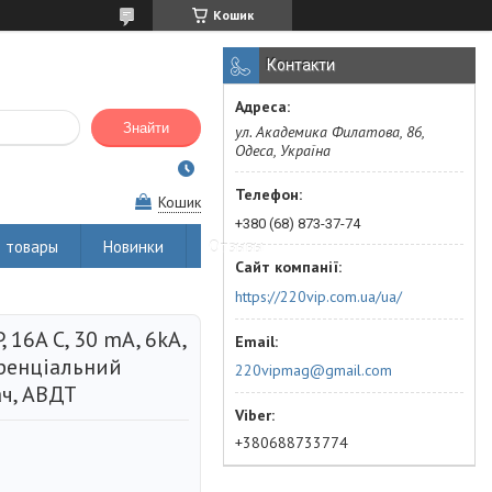
Кошик
Контакти
Знайти
ул. Академика Филатова, 86,
Одеса, Україна
Кошик
+380 (68) 873-37-74
 товары
Новинки
Отзывы
https://220vip.com.ua/ua/
16A C, 30 mA, 6kA,
ренціальний
220vipmag@gmail.com
ч, АВДТ
+380688733774