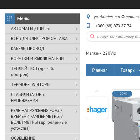
ул. Академика Филатова,
+380 (68) 873-37-74
АВТОМАТЫ / ЩИТЫ
ВСЁ ДЛЯ ЭЛЕКТРОМОНТАЖА
КАБЕЛЬ, ПРОВОД
Магазин 220Vip
РОЗЕТКИ И ВЫКЛЮЧАТЕЛИ
ТЕПЛЫЙ ПОЛ (др. каб.
Главная
Товары
обогрев)
ТЕРМОРЕГУЛЯТОРЫ
–22%
СТАБИЛИЗАТОРЫ
НАПРЯЖЕНИЯ
РЕЛЕ НАПРЯЖЕНИЯ /ФАЗ /
ВРЕМЕНИ /АМПЕРМЕТРЫ /
ВОЛЬТМЕТРЫ (др. релейные
устр-ства)
ОСВЕЩЕНИЕ