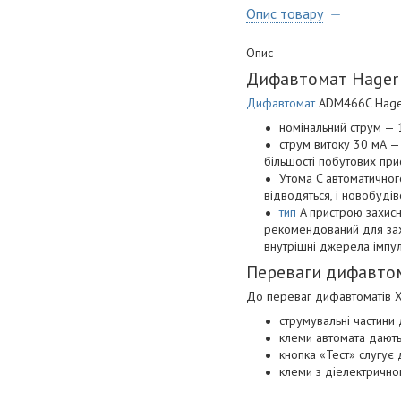
Опис товару
Опис
Дифавтомат Hager
Дифавтомат
ADM466C Hager 
номінальний струм — 
струм витоку 30 мА —
більшості побутових прис
Утома C автоматичног
відводяться, і новобуді
тип
A пристрою захисн
рекомендований для захи
внутрішні джерела імпу
Переваги дифавто
До переваг дифавтоматів Х
струмувальні частини
клеми автомата дають
кнопка «Тест» слугує
клеми з діелектрично