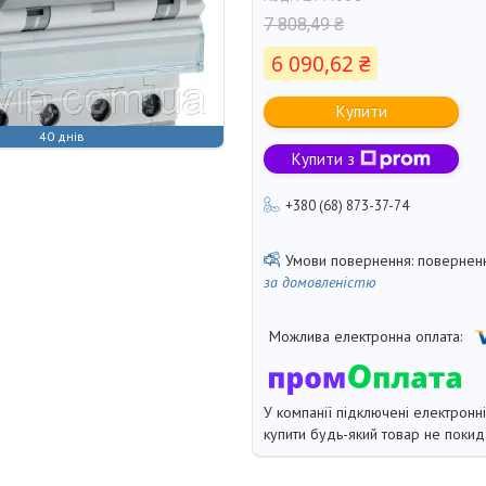
7 808,49 ₴
6 090,62 ₴
Купити
40 днів
Купити з
+380 (68) 873-37-74
поверненн
за домовленістю
У компанії підключені електронн
купити будь-який товар не покид