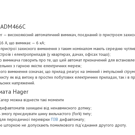
 ADM466C
— високоякісний автоматичний вимикач, поєднаний із пристроєм захис
16 А, що вимикає — 6 кА;
 пристрої захисного вимкнення з таким номіналом мають середню чутлив
троїв і електроприладів (у квартирах, дачах, офісах тощо);
о вимикача говорить про те, що цей автомат призначений для встановлен
вельних з гарною якістю електричних мереж;
ого вимкнення означає, що прилад реагує на змінний і імпульсний струм
сту як від витоку в простих побутових електричних приладах, так і в пр
льсних напряжений.
мата Hager
агер можна віднести такі моменти
 дифавтоматів захищені від ненавмисного дотику;
 змогу приєднувати шину вильчастого (fork) типу;
 для періодичної перевірки
ПЗВ
дифавтомату;
ю шторкою не допускають помилкового під'єднання другого дроту.