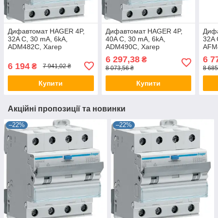
Дифавтомат HAGER 4P,
Дифавтомат HAGER 4P,
Диф
32A C, 30 mA, 6kA,
40A C, 30 mA, 6kA,
32A 
ADM482C, Хагер
ADM490C, Хагер
AFM
Диференціальний
Диференціальний
Диф
6 297,38
6 7
₴
автоматичний вимикач,
автоматичний вимикач,
авто
6 194
₴
7 941,02 ₴
8 073,56 ₴
8 685
АВДТ
АВДТ
АВД
Купити
Купити
Акційні пропозиції та новинки
–22%
–22%