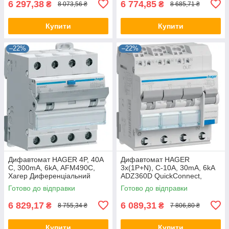
6 297,38
6 774,85
₴
₴
8 073,56 ₴
8 685,71 ₴
Купити
Купити
–22%
–22%
Дифавтомат HAGER 4P, 40A
Дифавтомат HAGER
C, 300mA, 6kA, AFM490C,
3x(1P+N), C-10A, 30mA, 6kA
Хагер Диференціальний
ADZ360D QuickConnect,
автоматичний вимикач, АВДТ
Хагер Дифференциальный
Готово до відправки
Готово до відправки
автомат выключатель
6 829,17
6 089,31
₴
₴
8 755,34 ₴
7 806,80 ₴
Купити
Купити