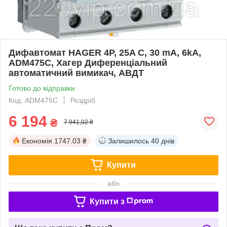
Дифавтомат HAGER 4P, 25A C, 30 mA, 6kA,
ADM475C, Хагер Диференціальний
автоматичний вимикач, АВДТ
Готово до відправки
Код: ADM475C
Роздріб
6 194
₴
7 941,02 ₴
Економія
1747.03 ₴
Залишилось
40 днів
Купити
або
Купити з