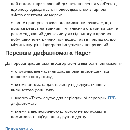
цей автомат призначений для встановлення у об'єктах,
що знову відводяться, і новобудівельних з гарною
якістю електричних мереж;
тип A пристрою захисного вимкнення означає, що
прилад реагує на змінний і імпульсний струми витоку та
рекомендований для захисту як від витоку в простих
побутових електричних приладах, так і в приладах, що
містять внутрішні джерела імпульсних напряжений.
Переваги дифавтомата Hager
До переваг дифавтоматів Хагер можна віднести такі моменти
струмувальні частини дифавтоматів захищені від
ненавмисного дотику;
клеми автомата дають змогу під'єднувати шину
вильчастого (fork) типу;
кнопка «Тест» слугує для періодичної перевірки
ПЗВ
дифавтомату;
клеми з діелектричною шторкою не допускають
помилкового під'єднання другого дроту.
Приховати