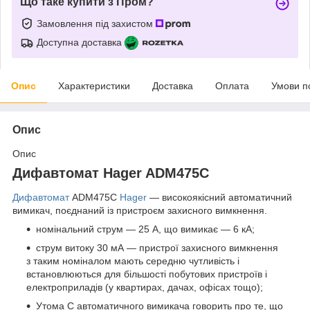
Що таке купити з Пром?
Замовлення під захистом
Доступна доставка
Опис
Характеристики
Доставка
Оплата
Умови п
Опис
Опис
Дифавтомат Hager ADM475C
Дифавтомат
ADM475C
Hager
— високоякісний автоматичний
вимикач, поєднаний із пристроєм захисного вимкнення.
номінальний струм — 25 А, що вимикає — 6 кА;
струм витоку 30 мА — пристрої захисного вимкнення
з таким номіналом мають середню чутливість і
встановлюються для більшості побутових пристроїв і
електроприладів (у квартирах, дачах, офісах тощо);
Утома C автоматичного вимикача говорить про те, що