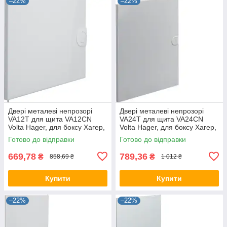
–22%
–22%
Двері металеві непрозорі
Двері металеві непрозорі
VA12T для щита VA12CN
VA24T для щита VA24CN
Volta Hager, для боксу Хагер,
Volta Hager, для боксу Хагер,
щит розподільний
щит розподільний
Готово до відправки
Готово до відправки
669,78
789,36
₴
₴
858,69 ₴
1 012 ₴
Купити
Купити
–22%
–22%