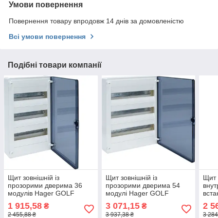
Умови повернення
Повернення товару впродовж 14 днів за домовленістю
Всі умови повернення
Подібні товари компанії
Щит зовнішній із
Щит зовнішній із
Щит 
прозорими дверима 36
прозорими дверима 54
внут
модулів Hager GOLF
модулі Hager GOLF
вста
VS312TD-бокс Хагер
VS318TD-бокс Хагер,
дво
1 915,58
3 071,15
2 5
₴
₴
шафа розподільна для
шафа розподільна для
VU36
2 455,88 ₴
3 937,38 ₴
3 284
автоматів
автоматів
шафа