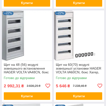
Купити
Купити
–22%
–22%
Щит на 48 (56) модулі
Щит на 60(70) модулі
зовнішнього встановлення
зовнішньої установки HAGER
HAGER VOLTA VA48CN, бокс
VOLTA VA60CN, бокс Хагер,
Хагер, шафа розподільна
шафа розподільна
Готово до відправки
Готово до відправки
для автоматів
2 992,31
5 646
₴
₴
3 836,29 ₴
7 238,46 ₴
Купити
Купити