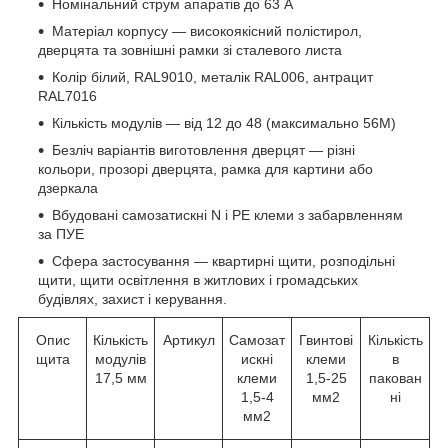
Номінальний струм апаратів до 63 А
Матеріал корпусу — високоякісний полістирол,
дверцята та зовнішні рамки зі сталевого листа
Колір білий, RAL9010, металік RAL006, антрацит
RAL7016
Кількість модулів — від 12 до 48 (максимально 56М)
Безліч варіантів виготовлення дверцят — різні
кольори, прозорі дверцята, рамка для картини або
дзеркала
Вбудовані самозатискні N і PE клеми з забарвленням
за ПУЕ
Сфера застосування — квартирні щити, розподільні
щити, щити освітлення в житлових і громадських
будівлях, захист і керування.
Опис
Кількість
Артикул
Самозат
Гвинтові
Кількість
щита
модулів
искні
клеми
в
17,5 мм
клеми
1,5-25
пакован
1,5-4
мм2
ні
мм2