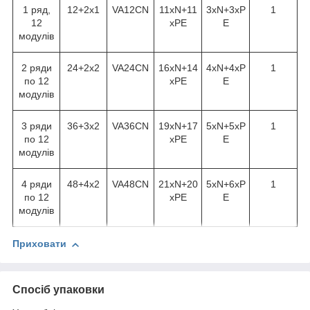
1 ряд,
12+2х1
VA12CN
11xN+11
3xN+3xP
1
12
xPE
E
модулів
2 ряди
24+2х2
VA24CN
16xN+14
4xN+4xP
1
по 12
xPE
E
модулів
3 ряди
36+3х2
VA36CN
19xN+17
5xN+5xP
1
по 12
xPE
E
модулів
4 ряди
48+4х2
VA48CN
21xN+20
5xN+6xP
1
по 12
xPE
E
модулів
Приховати
Спосіб упаковки