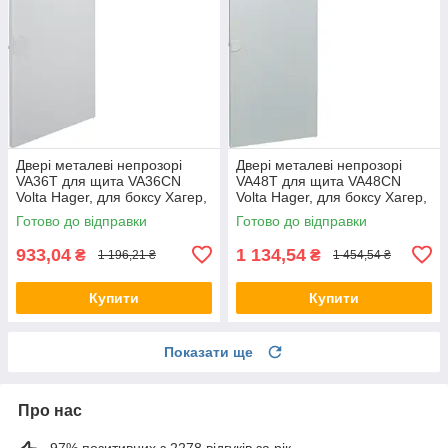
Двері металеві непрозорі
Двері металеві непрозорі
VA36T для щита VA36CN
VA48T для щита VA48CN
Volta Hager, для боксу Хагер,
Volta Hager, для боксу Хагер,
щит розподільний
щит розподільний
Готово до відправки
Готово до відправки
933,04
1 134,54
₴
₴
1 196,21 ₴
1 454,54 ₴
Купити
Купити
Показати ще
Про нас
97% позитивних з 2278 відгуків за рік