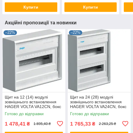
Купити
Купити
Акційні пропозиції та новинки
–22%
–22%
Щит на 12 (14) модулі
Щит на 24 (28) модулі
зовнішнього встановлення
зовнішнього встановлення
HAGER VOLTA VA12CN, бокс
HAGER VOLTA VA24CN, бокс
Хагер, шафа розподільна
Хагер, шафа розподільна
Готово до відправки
Готово до відправки
для автоматів
для автоматів
1 478,41
1 765,33
₴
₴
1 895,40 ₴
2 263,25 ₴