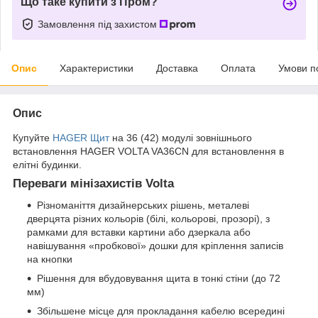
Що таке купити з Пром?
Замовлення під захистом
Опис
Характеристики
Доставка
Оплата
Умови п
Опис
Купуйте
HAGER
Щит
на 36 (42) модулі зовнішнього
встановлення HAGER VOLTA VA36CN для встановлення в
елітні будинки.
Переваги мінізахистів Volta
Різноманіття дизайнерських рішень, металеві
дверцята різних кольорів (білі, кольорові, прозорі), з
рамками для вставки картини або дзеркала або
навішування «пробкової» дошки для кріплення записів
на кнопки
Рішення для вбудовування щита в тонкі стіни (до 72
мм)
Збільшене місце для прокладання кабелю всередині