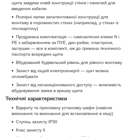
щита завдяки новій конструкції стінок і панелей для
введення кабелю
Розпірні лапки запатентованої конструкції для
монтажу в порожнистих стінах (наприклад, у стінах із
гіпсокартону)
Продумана комплектація — самозатискні клеми N і
PE з забарвленням за ПУЕ, дин-рейки, пластрони,
заглушки — все в комплекті, аж до тримача технічного
паспорта всередині щита
Вбудований будівельний рівень для рівного монтажу
Захист від хіщей електроенергії — щит можна
опломбувати
Захист від несанкціонованого доступу — можливість
вбудовування замка в кришку щита
Технічні характеристики
Відкриту та приховану установку шафи (навісне
виконання та виконання для встановлення в нішу)
Ступінь захисту IP30
Клас захисту II