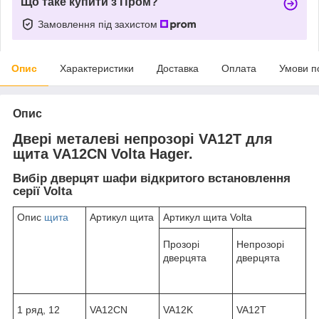
Що таке купити з Пром?
Замовлення під захистом
Опис
Характеристики
Доставка
Оплата
Умови п
Опис
Двері металеві непрозорі VA12T для
щита VA12CN Volta Hager.
Вибір дверцят шафи відкритого встановлення
серії Volta
Опис
щита
Артикул щита
Артикул щита Volta
Прозорі
Непрозорі
дверцята
дверцята
1 ряд, 12
VA12CN
VA12K
VA12T