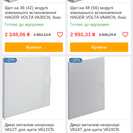
Щит на 36 (42) модулі
Щит на 48 (56) модулі
зовнішнього встановлення
зовнішнього встановлення
HAGER VOLTA VA36CN, бокс
HAGER VOLTA VA48CN, бокс
Хагер, шафа розподільна
Хагер, шафа розподільна
Готово до відправки
Готово до відправки
(Smart Rozetka)
(Smart Rozetka)
2 248,06
2 992,31
₴
₴
2 882,13 ₴
3 836,29 ₴
Купити
Купити
–22%
–22%
Двері металеві непрозорі
Двері металеві непрозорі
VA12T для щита VA12CN
VA24T для щита VA24CN