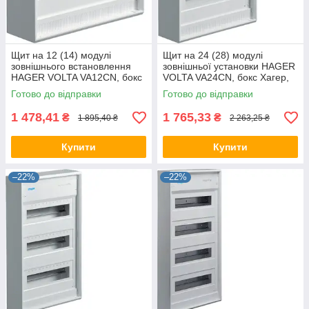
Щит на 12 (14) модулі
Щит на 24 (28) модулі
зовнішнього встановлення
зовнішньої установки HAGER
HAGER VOLTA VA12CN, бокс
VOLTA VA24CN, бокс Хагер,
Хагер, шафа розподільна
шафа розподільна (Smart
Готово до відправки
Готово до відправки
(Smart Rozetka)
Rozetka)
1 478,41
1 765,33
₴
₴
1 895,40 ₴
2 263,25 ₴
Купити
Купити
–22%
–22%