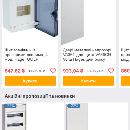
Щит зовнішній із
Двері металеві непрозорі
Щит 
прозорими дверима, 4
VA36T для щита VA36CN
проз
мод. Hager GOLF
Volta Hager, для боксу
мод
VS104TD, бокс Хагер,
Хагер, щит розподільний
VF10
шафа розподільна для
шафа
847,62
933,04
860
₴
₴
1 086,70 ₴
1 196,21 ₴
автоматів
авто
Купити
Купити
Акційні пропозиції та новинки
–22%
–22%