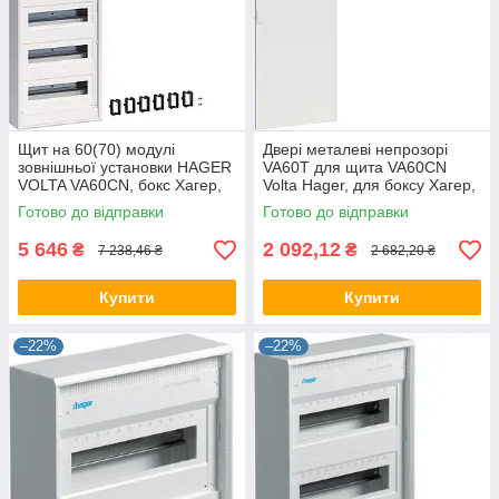
Щит на 60(70) модулі
Двері металеві непрозорі
зовнішньої установки HAGER
VA60T для щита VA60CN
VOLTA VA60CN, бокс Хагер,
Volta Hager, для боксу Хагер,
шафа розподільна
щит
Готово до відправки
Готово до відправки
5 646
2 092,12
₴
₴
7 238,46 ₴
2 682,20 ₴
Купити
Купити
–22%
–22%