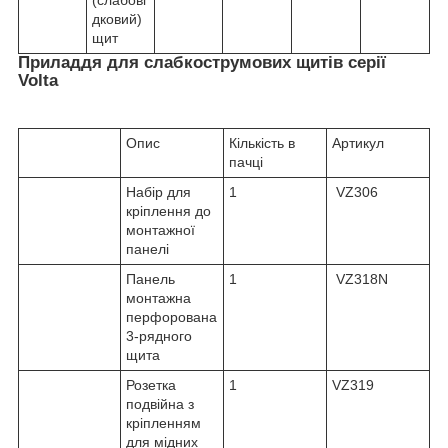
дковий)
щит
Приладдя для слабкострумових щитів серії
Volta
Опис
Кількість в
Артикул
пачці
Набір для
1
VZ306
кріплення до
монтажної
панелі
Панель
1
VZ318N
монтажна
перфорована
3-рядного
щита
Розетка
1
VZ319
подвійна з
кріпленням
для мідних