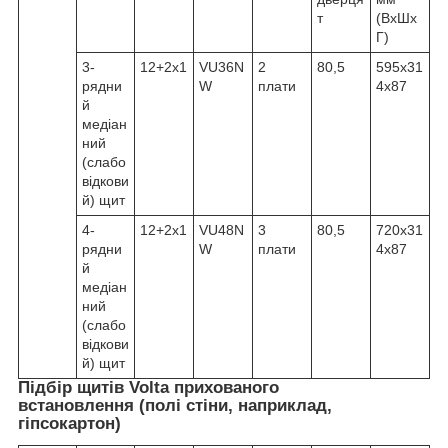
т
(ВхШх
Г)
3-
12+2х1
VU36N
2
80,5
595x31
рядни
W
плати
4x87
й
медіан
ний
(слабо
відкови
й) щит
4-
12+2х1
VU48N
3
80,5
720x31
рядни
W
плати
4x87
й
медіан
ний
(слабо
відкови
й) щит
Підбір щитів Volta прихованого
встановлення (полі стіни, наприклад,
гіпсокартон)