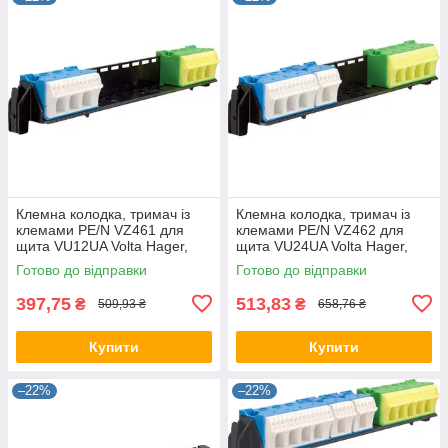
Клемна колодка, тримач із
Клемна колодка, тримач із
клемами PE/N VZ461 для
клемами PE/N VZ462 для
щита VU12UA Volta Hager,
щита VU24UA Volta Hager,
для щита Хагер, боксу, шафи
для щита Хагер, боксу, шафи
Готово до відправки
Готово до відправки
397,75
513,83
₴
₴
509,93 ₴
658,76 ₴
Купити
Купити
–22%
–22%