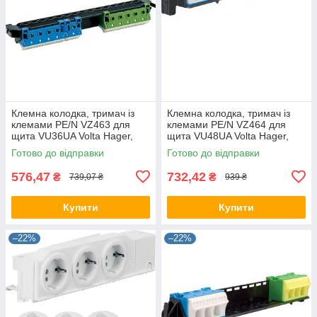
Клемна колодка, тримач із
Клемна колодка, тримач із
клемами PE/N VZ463 для
клемами PE/N VZ464 для
щита VU36UA Volta Hager,
щита VU48UA Volta Hager,
для щита Хагер, боксу, шафи
для щита Хагер, боксу, шафи
Готово до відправки
Готово до відправки
576,47
732,42
₴
₴
739,07 ₴
939 ₴
Купити
Купити
–22%
–22%