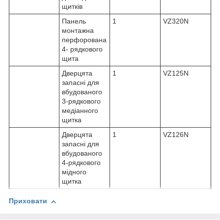
щитків
Панель
1
VZ320N
монтажна
перфорована
4- рядкового
щита
Дверцята
1
VZ125N
запасні для
вбудованого
3-рядкового
медіанного
щитка
Дверцята
1
VZ126N
запасні для
вбудованого
4-рядкового
мідного
щитка
Приховати