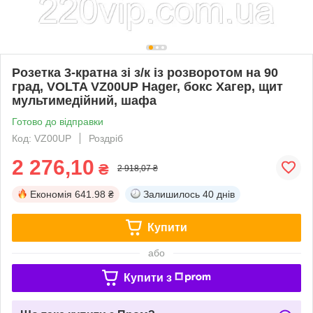
Розетка 3-кратна зі з/к із розворотом на 90
град, VOLTA VZ00UP Hager, бокс Хагер, щит
мультимедійний, шафа
Готово до відправки
Код: VZ00UP
Роздріб
2 276,10
₴
2 918,07 ₴
Економія
641.98 ₴
Залишилось
40 днів
Купити
або
Купити з