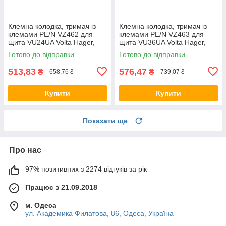
Клемна колодка, тримач із
Клемна колодка, тримач із
клемами PE/N VZ462 для
клемами PE/N VZ463 для
щита VU24UA Volta Hager,
щита VU36UA Volta Hager,
для щита Хагер, бокса (Smart
для щита Хагер, бокса (Smart
Готово до відправки
Готово до відправки
Rozetka)
Rozetka)
513,83
576,47
₴
₴
658,76 ₴
739,07 ₴
Купити
Купити
Показати ще
Про нас
97% позитивних з 2274 відгуків за рік
Працює з 21.09.2018
м. Одеса
ул. Академика Филатова, 86, Одеса, Україна