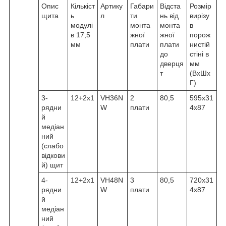
Опис
Кількіст
Артику
Габари
Відста
Розмір
щита
ь
л
ти
нь від
вирізу
модулі
монта
монта
в
в 17,5
жної
жної
порож
мм
плати
плати
нистій
до
стіні в
дверця
мм
т
(ВхШх
Г)
3-
12+2х1
VH36N
2
80,5
595x31
рядни
W
плати
4x87
й
медіан
ний
(слабо
відкови
й) щит
4-
12+2х1
VH48N
3
80,5
720x31
рядни
W
плати
4x87
й
медіан
ний