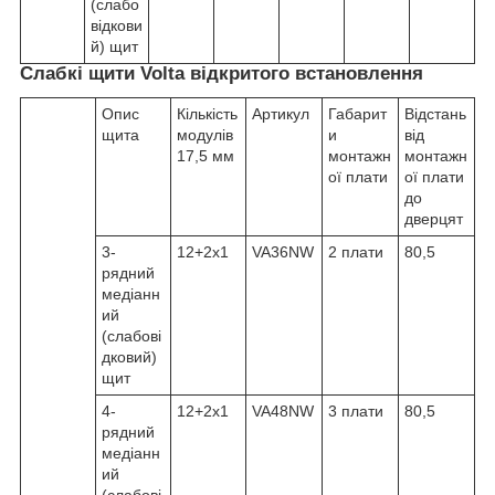
(слабо
відкови
й) щит
Слабкі щити Volta відкритого встановлення
Опис
Кількість
Артикул
Габарит
Відстань
щита
модулів
и
від
17,5 мм
монтажн
монтажн
ої плати
ої плати
до
дверцят
3-
12+2х1
VA36NW
2 плати
80,5
рядний
медіанн
ий
(слабові
дковий)
щит
4-
12+2х1
VA48NW
3 плати
80,5
рядний
медіанн
ий
(слабові