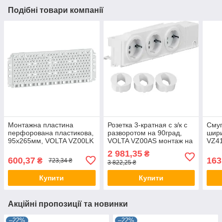
Подібні товари компанії
Монтажна пластина
Розетка 3-кратная с з/к с
Смуг
перфорована пластикова,
разворотом на 90град,
шири
95х265мм, VOLTA VZ00LK
VOLTA VZ00AS монтаж на
VZ41
Hager Хагер, щит
DIN-рейку или плиту
2 981,35
₴
мультимедійна, шафа
Hager, (Smart Rozetka)
600,37
163
₴
723,34 ₴
3 822,25 ₴
Купити
Купити
Акційні пропозиції та новинки
–22%
–22%