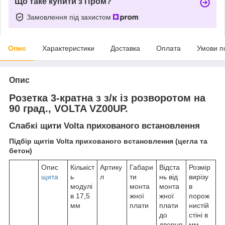
Що таке купити з Пром?
Замовлення під захистом
Опис
Характеристики
Доставка
Оплата
Умови п
Опис
Розетка 3-кратна з з/к із розворотом на
90 град., VOLTA VZ00UP.
Слабкі щити Volta прихованого встановлення
Підбір щитів Volta прихованого встановлення (цегла та
бетон)
Опис
Кількіст
Артику
Габари
Відста
Розмір
щита
ь
л
ти
нь від
вирізу
модулі
монта
монта
в
в 17,5
жної
жної
порож
мм
плати
плати
нистій
до
стіні в
дверця
мм