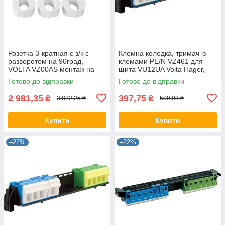
Розетка 3-кратная с з/к с
Клемна колодка, тримач із
разворотом на 90град,
клемами PE/N VZ461 для
VOLTA VZ00AS монтаж на
щита VU12UA Volta Hager,
DIN-рейку или плиту Hager,
для щита Хагер, бокса (Smart
Готово до відправки
Готово до відправки
(Smart Rozetka)
Rozetka)
2 981,35
397,75
₴
₴
3 822,25 ₴
509,93 ₴
Купити
Купити
–22%
–22%