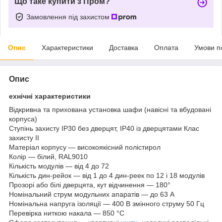
Що таке купити з Пром?
Замовлення під захистом
Опис
Характеристики
Доставка
Оплата
Умови п
Опис
ехнічні характеристики
Відкривна та прихована установка шафи (навісні та вбудовані
корпуса)
Ступінь захисту IP30 без дверцят, IP40 із дверцятами Клас
захисту II
Матеріал корпусу — високоякісний полістирол
Колір — білий, RAL9010
Кількість модулів — від 4 до 72
Кількість дин-рейок — від 1 до 4 дин-реек по 12 і 18 модулів
Прозорі або білі дверцята, кут відчинення — 180°
Номінальний струм модульних апаратів — до 63 А
Номінальна напруга ізоляції — 400 В змінного струму 50 Гц
Перевірка ниткою накала — 850 °C