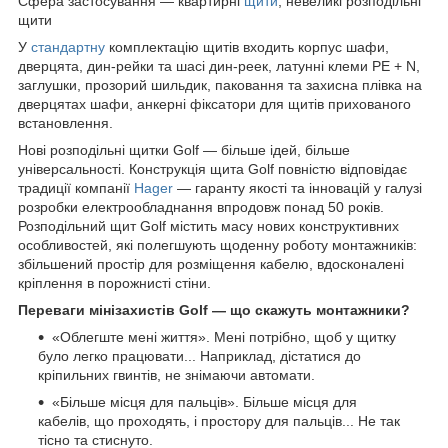
Сфера застосування — квартирні
щити
, невеликі розподільні
щити
У
стандартну
комплектацію щитів входить корпус шафи,
дверцята, дин-рейки та шасі дин-реек, латунні клеми PE + N,
заглушки, прозорий шильдик, паковання та захисна плівка на
дверцятах шафи, анкерні фіксатори для щитів прихованого
встановлення.
Нові розподільні щитки Golf — більше ідей, більше
універсальності. Конструкція щита Golf повністю відповідає
традиції компанії
Hager
— гаранту якості та інновацій у галузі
розробки електрообладнання впродовж понад 50 років.
Розподільний щит Golf містить масу нових конструктивних
особливостей, які полегшують щоденну роботу монтажників:
збільшений простір для розміщення кабелю, вдосконалені
кріплення в порожнисті стіни.
Переваги мінізахистів Golf — що скажуть монтажники?
«Облегште мені життя». Мені потрібно, щоб у щитку
було легко працювати... Наприклад, дістатися до
кріпильних гвинтів, не знімаючи автомати.
«Більше місця для пальців». Більше місця для
кабелів, що проходять, і простору для пальців... Не так
тісно та стиснуто.