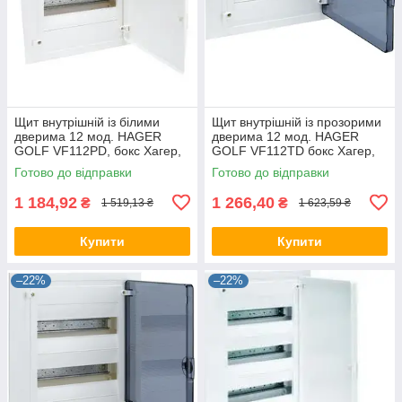
Щит внутрішній із білими
Щит внутрішній із прозорими
дверима 12 мод. HAGER
дверима 12 мод. HAGER
GOLF VF112РD, бокс Хагер,
GOLF VF112TD бокс Хагер,
шафа розподільна для
шафа розподільна для
Готово до відправки
Готово до відправки
автоматів
автоматів
1 184,92
1 266,40
₴
₴
1 519,13 ₴
1 623,59 ₴
Купити
Купити
–22%
–22%