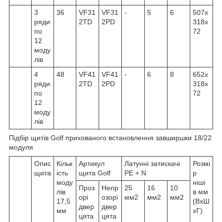
3
36
VF31
VF31
-
5
6
507x
ряди
2TD
2PD
318x
по
72
12
моду
лів
4
48
VF41
VF41
-
6
8
652x
ряди
2TD
2PD
318x
по
72
12
моду
лів
Підбір щитів Golf прихованого встановлення завширшки 18/22
модуля
Опис
Кільк
Артикул
Латунні затискачі
Розмі
щита
ість
щита Golf
PE + N
р
моду
ніші
Проз
Непр
25
16
10
лів
в мм
орі
озорі
мм2
мм2
мм2
17,5
(ВхШ
двер
двер
мм
хГ)
цята
цята