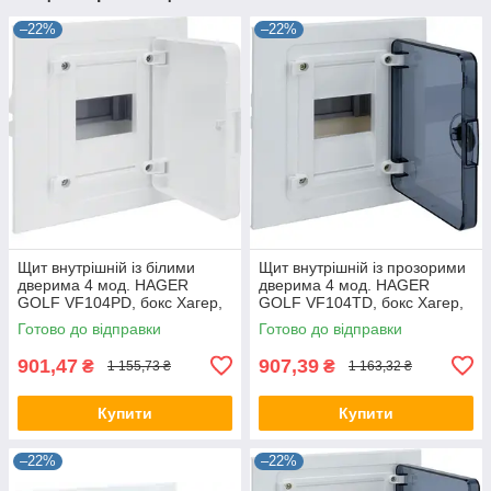
–22%
–22%
Щит внутрішній із білими
Щит внутрішній із прозорими
дверима 4 мод. HAGER
дверима 4 мод. HAGER
GOLF VF104PD, бокс Хагер,
GOLF VF104TD, бокс Хагер,
шафа розподільна для
шафа розподільна для
Готово до відправки
Готово до відправки
автоматів
автоматів
901,47
907,39
₴
₴
1 155,73 ₴
1 163,32 ₴
Купити
Купити
–22%
–22%