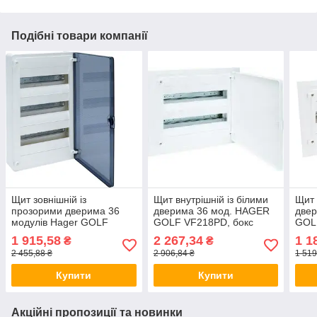
Подібні товари компанії
Щит зовнішній із
Щит внутрішній із білими
Щит 
прозорими дверима 36
дверима 36 мод. HAGER
две
модулів Hager GOLF
GOLF VF218РD, бокс
GOL
VS312TD-бокс Хагер
Хагер, шафа розподільна
Хаге
1 915,58
2 267,34
1 1
₴
₴
шафа розподільна для
для автоматів
для 
2 455,88 ₴
2 906,84 ₴
1 519
автоматів
Купити
Купити
Акційні пропозиції та новинки