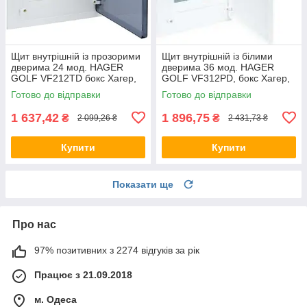
Щит внутрішній із прозорими
Щит внутрішній із білими
дверима 24 мод. HAGER
дверима 36 мод. HAGER
GOLF VF212TD бокс Хагер,
GOLF VF312РD, бокс Хагер,
шафа розподільна для
шафа розподільна для
Готово до відправки
Готово до відправки
автоматів
автоматів
1 637,42
1 896,75
₴
₴
2 099,26 ₴
2 431,73 ₴
Купити
Купити
Показати ще
Про нас
97% позитивних з 2274 відгуків за рік
Працює з 21.09.2018
м. Одеса