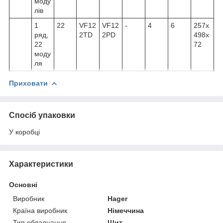
моду
лів
1
22
VF12
VF12
-
4
6
257x
ряд,
2TD
2PD
498x
22
72
моду
ля
Приховати
Спосіб упаковки
У коробці
Характеристики
Основні
Виробник
Hager
Країна виробник
Німеччина
Тип обладнання
Щит