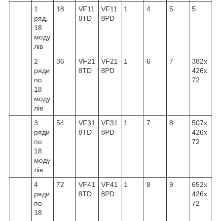
1
18
VF11
VF11
1
4
5
5
ряд,
8TD
8PD
18
моду
лів
2
36
VF21
VF21
1
6
7
382x
ряди
8TD
8PD
426x
по
72
18
моду
лів
3
54
VF31
VF31
1
7
8
507x
ряди
8TD
8PD
426x
по
72
18
моду
лів
4
72
VF41
VF41
1
8
9
652x
ряди
8TD
8PD
426x
по
72
18