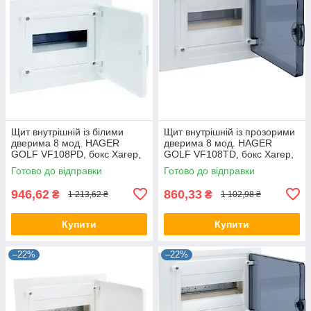
Щит внутрішній із білими
Щит внутрішній із прозорими
дверима 8 мод. HAGER
дверима 8 мод. HAGER
GOLF VF108РD, бокс Хагер,
GOLF VF108TD, бокс Хагер,
шафа розподільна для
шафа розподільна для
Готово до відправки
Готово до відправки
автоматів
автоматів
946,62
860,33
₴
₴
1 213,62 ₴
1 102,98 ₴
Купити
Купити
–22%
–22%