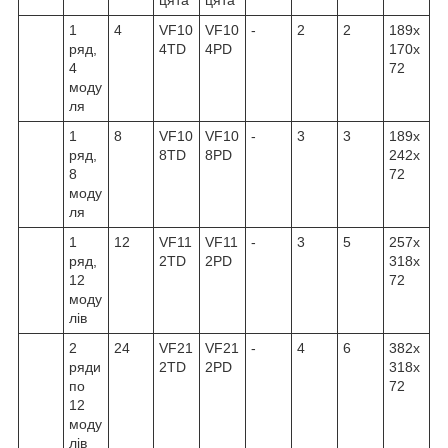
1
4
VF10
VF10
-
2
2
189x
ряд,
4TD
4PD
170x
4
72
моду
ля
1
8
VF10
VF10
-
3
3
189x
ряд,
8TD
8PD
242x
8
72
моду
ля
1
12
VF11
VF11
-
3
5
257x
ряд,
2TD
2PD
318x
12
72
моду
лів
2
24
VF21
VF21
-
4
6
382x
ряди
2TD
2PD
318x
по
72
12
моду
лів