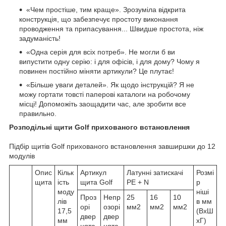
«Чем простіше, тим краще». Зрозуміла відкрита
конструкція, що забезпечує простоту виконання
проводження та припасування... Швидше простота, ніж
задуманість!
«Одна серія для всіх потреб». Не могли б ви
випустити одну серію: і для офісів, і для дому? Чому я
повинен постійно міняти артикули? Це плутає!
«Більше уваги деталей». Як щодо інструкцій? Я не
можу гортати товсті паперові каталоги на робочому
місці! Допоможіть заощадити час, але зробити все
правильно.
Розподільні щити Golf прихованого встановлення
Підбір щитів Golf прихованого встановлення завширшки до 12
модулів
Опис
Кільк
Артикул
Латунні затискачі
Розмі
щита
ість
щита Golf
PE + N
р
моду
ніші
Проз
Непр
25
16
10
лів
в мм
орі
озорі
мм2
мм2
мм2
17,5
(ВхШ
двер
двер
мм
хГ)
цята
цята