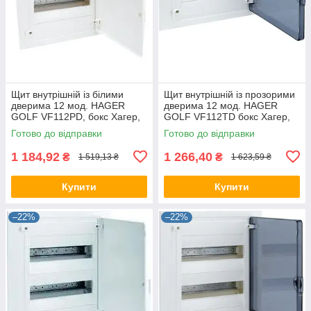
Щит внутрішній із білими
Щит внутрішній із прозорими
дверима 12 мод. HAGER
дверима 12 мод. HAGER
GOLF VF112РD, бокс Хагер,
GOLF VF112TD бокс Хагер,
шафа розподільна для
шафа розподільна для
Готово до відправки
Готово до відправки
автоматів
автоматів
1 184,92
1 266,40
₴
₴
1 519,13 ₴
1 623,59 ₴
Купити
Купити
–22%
–22%