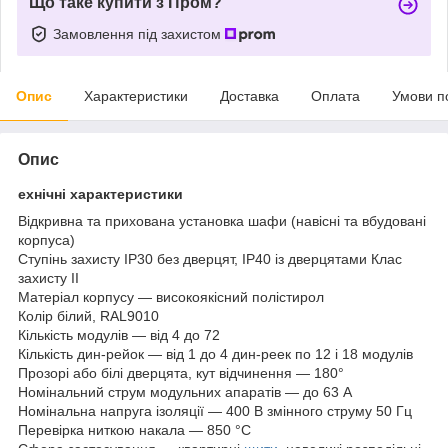
Що таке купити з Пром?
Замовлення під захистом
Опис
Характеристики
Доставка
Оплата
Умови п
Опис
ехнічні характеристики
Відкривна та прихована установка шафи (навісні та вбудовані
корпуса)
Ступінь захисту IP30 без дверцят, IP40 із дверцятами Клас
захисту II
Матеріал корпусу — високоякісний полістирол
Колір білий, RAL9010
Кількість модулів — від 4 до 72
Кількість дин-рейок — від 1 до 4 дин-реек по 12 і 18 модулів
Прозорі або білі дверцята, кут відчинення — 180°
Номінальний струм модульних апаратів — до 63 А
Номінальна напруга ізоляції — 400 В змінного струму 50 Гц
Перевірка ниткою накала — 850 °C