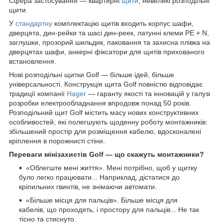
Сфера застосування — квартирні
щити
, невеликі розподільні
щити
У
стандартну
комплектацію щитів входить корпус шафи,
дверцята, дин-рейки та шасі дин-реек, латунні клеми PE + N,
заглушки, прозорий шильдик, паковання та захисна плівка на
дверцятах шафи, анкерні фіксатори для щитів прихованого
встановлення.
Нові розподільні щитки Golf — більше ідей, більше
універсальності. Конструкція щита Golf повністю відповідає
традиції компанії
Hager
— гаранту якості та інновацій у галузі
розробки електрообладнання впродовж понад 50 років.
Розподільний щит Golf містить масу нових конструктивних
особливостей, які полегшують щоденну роботу монтажників:
збільшений простір для розміщення кабелю, вдосконалені
кріплення в порожнисті стіни.
Переваги мінізахистів Golf — що скажуть монтажники?
«Облегште мені життя». Мені потрібно, щоб у щитку
було легко працювати... Наприклад, дістатися до
кріпильних гвинтів, не знімаючи автомати.
«Більше місця для пальців». Більше місця для
кабелів, що проходять, і простору для пальців... Не так
тісно та стиснуто.