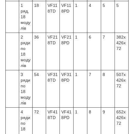
1
18
VF11
VF11
1
4
5
5
ряд,
8TD
8PD
18
моду
лів
2
36
VF21
VF21
1
6
7
382x
ряди
8TD
8PD
426x
по
72
18
моду
лів
3
54
VF31
VF31
1
7
8
507x
ряди
8TD
8PD
426x
по
72
18
моду
лів
4
72
VF41
VF41
1
8
9
652x
ряди
8TD
8PD
426x
по
72
18