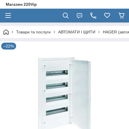
Магазин 220Vip
Товари та послуги
АВТОМАТИ І ЩИТИ
HAGER (автом
–22%