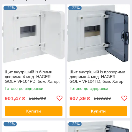
–22%
–22%
Щит внутрішній із білими
Щит внутрішній із прозорими
дверима 4 мод. HAGER
дверима 4 мод. HAGER
GOLF VF104PD, бокс Хагер,
GOLF VF104TD, бокс Хагер,
шафа розподільна для
шафа розподільна для
Готово до відправки
Готово до відправки
автоматів
автоматів
901,47
907,39
₴
₴
1 155,73 ₴
1 163,32 ₴
Купити
Купити
–22%
–22%