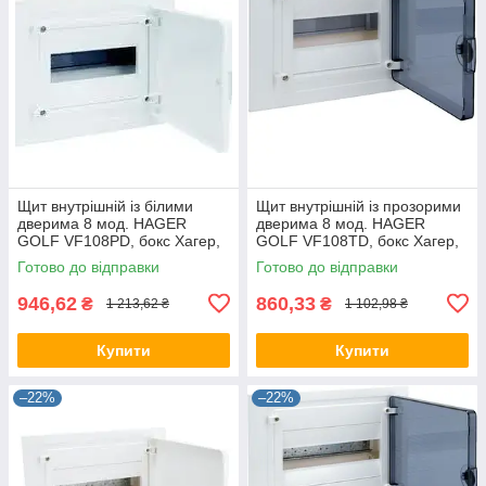
Щит внутрішній із білими
Щит внутрішній із прозорими
дверима 8 мод. HAGER
дверима 8 мод. HAGER
GOLF VF108РD, бокс Хагер,
GOLF VF108TD, бокс Хагер,
шафа розподільна для
шафа розподільна для
Готово до відправки
Готово до відправки
автоматів
автоматів
946,62
860,33
₴
₴
1 213,62 ₴
1 102,98 ₴
Купити
Купити
–22%
–22%