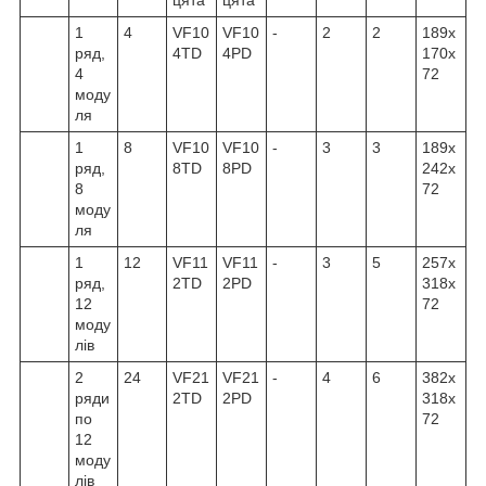
1
4
VF10
VF10
-
2
2
189x
ряд,
4TD
4PD
170x
4
72
моду
ля
1
8
VF10
VF10
-
3
3
189x
ряд,
8TD
8PD
242x
8
72
моду
ля
1
12
VF11
VF11
-
3
5
257x
ряд,
2TD
2PD
318x
12
72
моду
лів
2
24
VF21
VF21
-
4
6
382x
ряди
2TD
2PD
318x
по
72
12
моду
лів