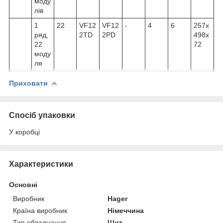
моду
лів
1
22
VF12
VF12
-
4
6
257x
ряд,
2TD
2PD
498x
22
72
моду
ля
Приховати
Спосіб упаковки
У коробці
Характеристики
Основні
Виробник
Hager
Країна виробник
Німеччина
Тип обладнання
Щит