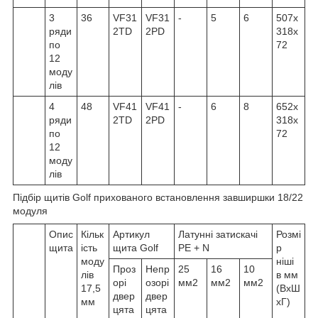
3
36
VF31
VF31
-
5
6
507x
ряди
2TD
2PD
318x
по
72
12
моду
лів
4
48
VF41
VF41
-
6
8
652x
ряди
2TD
2PD
318x
по
72
12
моду
лів
Підбір щитів Golf прихованого встановлення завширшки 18/22
модуля
Опис
Кільк
Артикул
Латунні затискачі
Розмі
щита
ість
щита Golf
PE + N
р
моду
ніші
Проз
Непр
25
16
10
лів
в мм
орі
озорі
мм2
мм2
мм2
17,5
(ВхШ
двер
двер
мм
хГ)
цята
цята