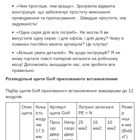
«Чем простіше, тим краще». Зрозуміла відкрита
конструкція, що забезпечує простоту виконання
проводження та припасування... Швидше простота, ніж
задуманість!
«Одна серія для всіх потреб». Не могли б ви
випустити одну серію: і для офісів, і для дому? Чому я
повинен постійно міняти артикули? Це плутає!
«Більше уваги деталей». Як щодо інструкцій? Я не
можу гортати товсті паперові каталоги на робочому
місці! Допоможіть заощадити час, але зробити все
правильно.
Розподільні щити Golf прихованого встановлення
Підбір щитів Golf прихованого встановлення завширшки до 12
модулів
Опис
Кільк
Артикул
Латунні затискачі
Розмі
щита
ість
щита Golf
PE + N
р
моду
ніші
Проз
Непр
25
16
10
лів
в мм
орі
озорі
мм2
мм2
мм2
17,5
(ВхШ
двер
двер
мм
хГ)
цята
цята