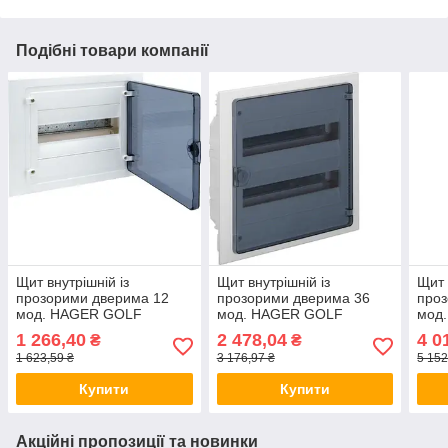
Подібні товари компанії
Щит внутрішній із
Щит внутрішній із
Щит 
прозорими дверима 12
прозорими дверима 36
проз
мод. HAGER GOLF
мод. HAGER GOLF
мод
VF112TD бокс Хагер,
VF218TD бокс Хагер,
VF41
1 266,40
2 478,04
4 0
₴
₴
шафа розподільна для
шафа розподільна для
шафа
1 623,59 ₴
3 176,97 ₴
5 152
автоматів
автоматів
авто
Купити
Купити
Акційні пропозиції та новинки