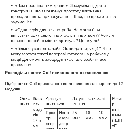
«Чем простіше, тим краще». Зрозуміла відкрита
конструкція, що забезпечує простоту виконання
проводження та припасування... Швидше простота, ніж
задуманість!
«Одна серія для всіх потреб». Не могли б ви
випустити одну серію: і для офісів, і для дому? Чому я
повинен постійно міняти артикули? Це плутає!
«Більше уваги деталей». Як щодо інструкцій? Я не
можу гортати товсті паперові каталоги на робочому
місці! Допоможіть заощадити час, але зробити все
правильно.
Розподільні щити Golf прихованого встановлення
Підбір щитів Golf прихованого встановлення завширшки до 12
модулів
Опис
Кільк
Артикул
Латунні затискачі
Розмі
щита
ість
щита Golf
PE + N
р
моду
ніші
Проз
Непр
25
16
10
лів
в мм
орі
озорі
мм2
мм2
мм2
17,5
(ВхШ
двер
двер
мм
хГ)
цята
цята