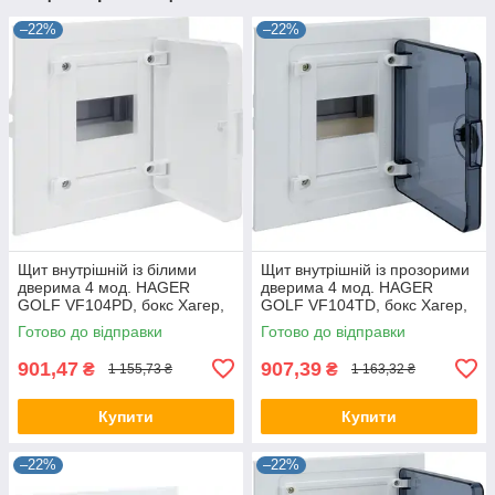
–22%
–22%
Щит внутрішній із білими
Щит внутрішній із прозорими
дверима 4 мод. HAGER
дверима 4 мод. HAGER
GOLF VF104PD, бокс Хагер,
GOLF VF104TD, бокс Хагер,
шафа розподільна для
шафа розподільна для
Готово до відправки
Готово до відправки
автоматів
автоматів
901,47
907,39
₴
₴
1 155,73 ₴
1 163,32 ₴
Купити
Купити
–22%
–22%