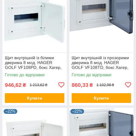
Щит внутрішній із білими
Щит внутрішній із прозорими
дверима 8 мод. HAGER
дверима 8 мод. HAGER
GOLF VF108РD, бокс Хагер,
GOLF VF108TD, бокс Хагер,
шафа розподільна для
шафа розподільна для
Готово до відправки
Готово до відправки
автоматів
автоматів
946,62
860,33
₴
₴
1 213,62 ₴
1 102,98 ₴
Купити
Купити
–22%
–22%