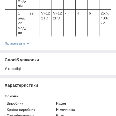
моду
лів
1
22
VF12
VF12
-
4
6
257x
ряд,
2TD
2PD
498x
22
72
моду
ля
Приховати
Спосіб упаковки
У коробці
Характеристики
Основні
Виробник
Hager
Країна виробник
Німеччина
Тип обладнання
Щит