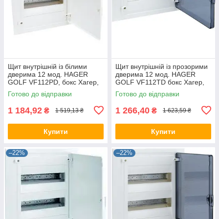
Щит внутрішній із білими
Щит внутрішній із прозорими
дверима 12 мод. HAGER
дверима 12 мод. HAGER
GOLF VF112РD, бокс Хагер,
GOLF VF112TD бокс Хагер,
шафа розподільна для
шафа розподільна для
Готово до відправки
Готово до відправки
автоматів
автоматів
1 184,92
1 266,40
₴
₴
1 519,13 ₴
1 623,59 ₴
Купити
Купити
–22%
–22%