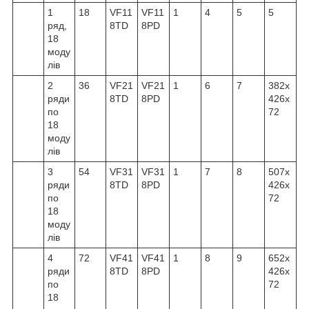
1
18
VF11
VF11
1
4
5
5
ряд,
8TD
8PD
18
моду
лів
2
36
VF21
VF21
1
6
7
382x
ряди
8TD
8PD
426x
по
72
18
моду
лів
3
54
VF31
VF31
1
7
8
507x
ряди
8TD
8PD
426x
по
72
18
моду
лів
4
72
VF41
VF41
1
8
9
652x
ряди
8TD
8PD
426x
по
72
18