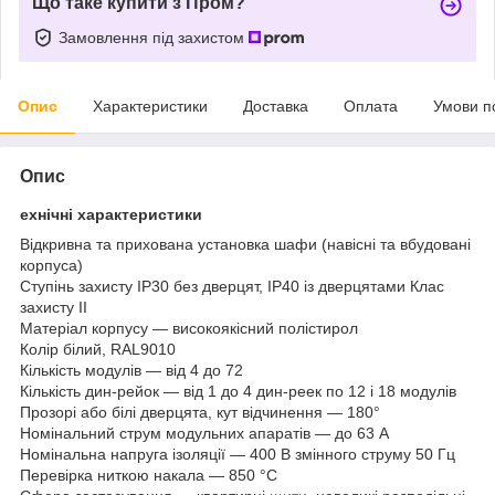
Що таке купити з Пром?
Замовлення під захистом
Опис
Характеристики
Доставка
Оплата
Умови п
Опис
ехнічні характеристики
Відкривна та прихована установка шафи (навісні та вбудовані
корпуса)
Ступінь захисту IP30 без дверцят, IP40 із дверцятами Клас
захисту II
Матеріал корпусу — високоякісний полістирол
Колір білий, RAL9010
Кількість модулів — від 4 до 72
Кількість дин-рейок — від 1 до 4 дин-реек по 12 і 18 модулів
Прозорі або білі дверцята, кут відчинення — 180°
Номінальний струм модульних апаратів — до 63 А
Номінальна напруга ізоляції — 400 В змінного струму 50 Гц
Перевірка ниткою накала — 850 °C