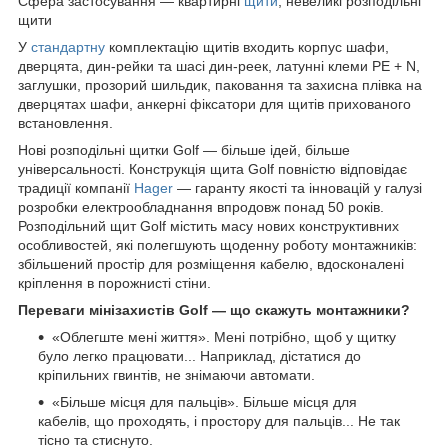
Сфера застосування — квартирні
щити
, невеликі розподільні
щити
У
стандартну
комплектацію щитів входить корпус шафи,
дверцята, дин-рейки та шасі дин-реек, латунні клеми PE + N,
заглушки, прозорий шильдик, паковання та захисна плівка на
дверцятах шафи, анкерні фіксатори для щитів прихованого
встановлення.
Нові розподільні щитки Golf — більше ідей, більше
універсальності. Конструкція щита Golf повністю відповідає
традиції компанії
Hager
— гаранту якості та інновацій у галузі
розробки електрообладнання впродовж понад 50 років.
Розподільний щит Golf містить масу нових конструктивних
особливостей, які полегшують щоденну роботу монтажників:
збільшений простір для розміщення кабелю, вдосконалені
кріплення в порожнисті стіни.
Переваги мінізахистів Golf — що скажуть монтажники?
«Облегште мені життя». Мені потрібно, щоб у щитку
було легко працювати... Наприклад, дістатися до
кріпильних гвинтів, не знімаючи автомати.
«Більше місця для пальців». Більше місця для
кабелів, що проходять, і простору для пальців... Не так
тісно та стиснуто.