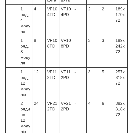
1
4
VF10
VF10
-
2
2
189x
ряд,
4TD
4PD
170x
4
72
моду
ля
1
8
VF10
VF10
-
3
3
189x
ряд,
8TD
8PD
242x
8
72
моду
ля
1
12
VF11
VF11
-
3
5
257x
ряд,
2TD
2PD
318x
12
72
моду
лів
2
24
VF21
VF21
-
4
6
382x
ряди
2TD
2PD
318x
по
72
12
моду
лів