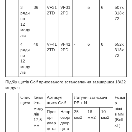
3
36
VF31
VF31
-
5
6
507x
ряди
2TD
2PD
318x
по
72
12
моду
лів
4
48
VF41
VF41
-
6
8
652x
ряди
2TD
2PD
318x
по
72
12
моду
лів
Підбір щитів Golf прихованого встановлення завширшки 18/22
модуля
Опис
Кільк
Артикул
Латунні затискачі
Розмі
щита
ість
щита Golf
PE + N
р
моду
ніші
Проз
Непр
25
16
10
лів
в мм
орі
озорі
мм2
мм2
мм2
17,5
(ВхШ
двер
двер
мм
хГ)
цята
цята