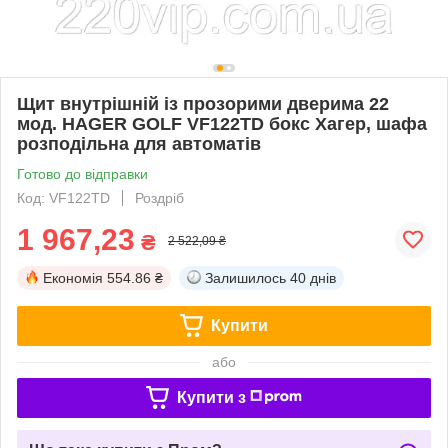
Щит внутрішній із прозорими дверима 22
мод. HAGER GOLF VF122TD бокс Хагер, шафа
розподільна для автоматів
Готово до відправки
Код: VF122TD
Роздріб
1 967,23
₴
2 522,09 ₴
Економія
554.86 ₴
Залишилось
40 днів
Купити
або
Купити з