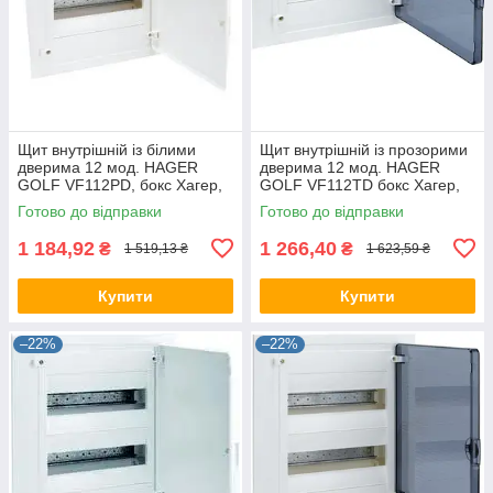
Щит внутрішній із білими
Щит внутрішній із прозорими
дверима 12 мод. HAGER
дверима 12 мод. HAGER
GOLF VF112РD, бокс Хагер,
GOLF VF112TD бокс Хагер,
шафа розподільна для
шафа розподільна для
Готово до відправки
Готово до відправки
автоматів
автоматів
1 184,92
1 266,40
₴
₴
1 519,13 ₴
1 623,59 ₴
Купити
Купити
–22%
–22%