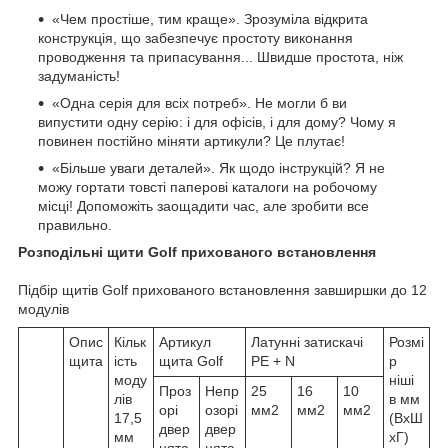
«Чем простіше, тим краще». Зрозуміла відкрита
конструкція, що забезпечує простоту виконання
проводження та припасування... Швидше простота, ніж
задуманість!
«Одна серія для всіх потреб». Не могли б ви
випустити одну серію: і для офісів, і для дому? Чому я
повинен постійно міняти артикули? Це плутає!
«Більше уваги деталей». Як щодо інструкцій? Я не
можу гортати товсті паперові каталоги на робочому
місці! Допоможіть заощадити час, але зробити все
правильно.
Розподільні щити Golf прихованого встановлення
Підбір щитів Golf прихованого встановлення завширшки до 12
модулів
Опис
Кільк
Артикул
Латунні затискачі
Розмі
щита
ість
щита Golf
PE + N
р
моду
ніші
Проз
Непр
25
16
10
лів
в мм
орі
озорі
мм2
мм2
мм2
17,5
(ВхШ
двер
двер
мм
хГ)
цята
цята