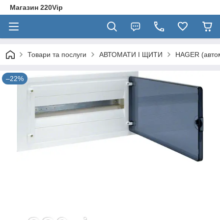
Магазин 220Vip
Товари та послуги
АВТОМАТИ І ЩИТИ
HAGER (автом
–22%