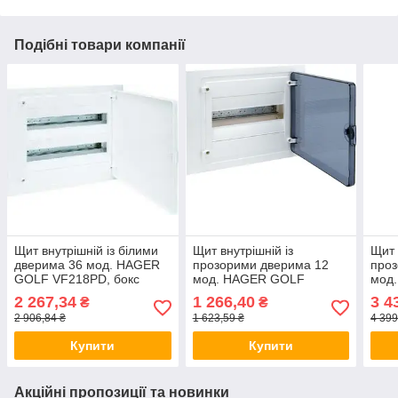
Подібні товари компанії
Щит внутрішній із білими
Щит внутрішній із
Щит 
дверима 36 мод. HAGER
прозорими дверима 12
проз
GOLF VF218РD, бокс
мод. HAGER GOLF
мод
Хагер, шафа розподільна
VF112TD бокс Хагер,
VF31
2 267,34
1 266,40
3 4
₴
₴
для автоматів
шафа розподільна для
шафа
2 906,84 ₴
1 623,59 ₴
4 399
автоматів
авто
Купити
Купити
Акційні пропозиції та новинки