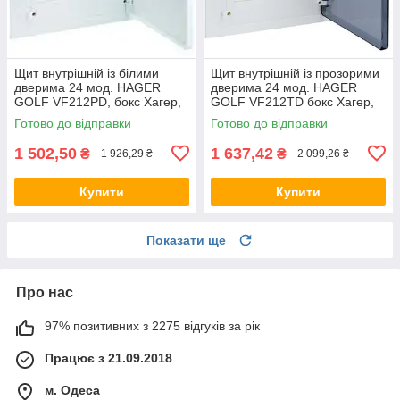
Щит внутрішній із білими
Щит внутрішній із прозорими
дверима 24 мод. HAGER
дверима 24 мод. HAGER
GOLF VF212РD, бокс Хагер,
GOLF VF212TD бокс Хагер,
шафа розподільна для
шафа розподільна для
Готово до відправки
Готово до відправки
автоматів
автоматів
1 502,50
1 637,42
₴
₴
1 926,29 ₴
2 099,26 ₴
Купити
Купити
Показати ще
Про нас
97% позитивних з 2275 відгуків за рік
Працює з 21.09.2018
м. Одеса