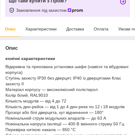
Що таке купити з Пром?
Замовлення під захистом
Опис
Характеристики
Доставка
Оплата
Умови п
Опис
ехнічні характеристики
Відкривна та прихована установка шафи (навісні та вбудовані
корпуса)
Ступінь захисту IP30 без дверцят, IP40 із дверцятами Клас
захисту II
Матеріал корпусу — високоякісний полістирол
Колір білий, RAL9010
Кількість модулів — від 4 до 72
Кількість дин-рейок — від 1 до 4 дин-реек по 12 і 18 модулів
Прозорі або білі дверцята, кут відчинення — 180°
Номінальний струм модульних апаратів — до 63 А
Номінальна напруга ізоляції — 400 В змінного струму 50 Гц
Перевірка ниткою накала — 850 °C