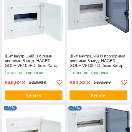
Щит внутрішній із білими
Щит внутрішній із прозорими
дверима 8 мод. HAGER
дверима 8 мод. HAGER
GOLF VF108РD, бокс Хагер,
GOLF VF108TD, бокс Хагер,
шафа розподільна для
шафа розподільна для
Готово до відправки
Готово до відправки
автоматів
автоматів
946,62
860,33
₴
₴
1 213,62 ₴
1 102,98 ₴
Купити
Купити
–22%
–22%