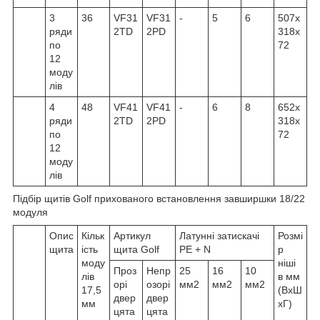
3
36
VF31
VF31
-
5
6
507x
ряди
2TD
2PD
318x
по
72
12
моду
лів
4
48
VF41
VF41
-
6
8
652x
ряди
2TD
2PD
318x
по
72
12
моду
лів
Підбір щитів Golf прихованого встановлення завширшки 18/22
модуля
Опис
Кільк
Артикул
Латунні затискачі
Розмі
щита
ість
щита Golf
PE + N
р
моду
ніші
Проз
Непр
25
16
10
лів
в мм
орі
озорі
мм2
мм2
мм2
17,5
(ВхШ
двер
двер
мм
хГ)
цята
цята