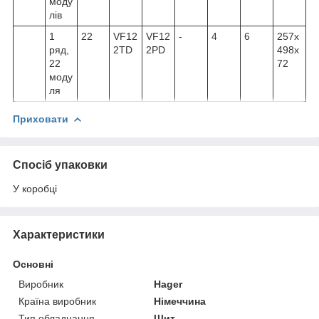
моду
лів
1
22
VF12
VF12
-
4
6
257x
ряд,
2TD
2PD
498x
22
72
моду
ля
Приховати
Спосіб упаковки
У коробці
Характеристики
Основні
Виробник
Hager
Країна виробник
Німеччина
Тип обладнання
Щит