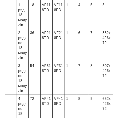
1
18
VF11
VF11
1
4
5
5
ряд,
8TD
8PD
18
моду
лів
2
36
VF21
VF21
1
6
7
382x
ряди
8TD
8PD
426x
по
72
18
моду
лів
3
54
VF31
VF31
1
7
8
507x
ряди
8TD
8PD
426x
по
72
18
моду
лів
4
72
VF41
VF41
1
8
9
652x
ряди
8TD
8PD
426x
по
72
18