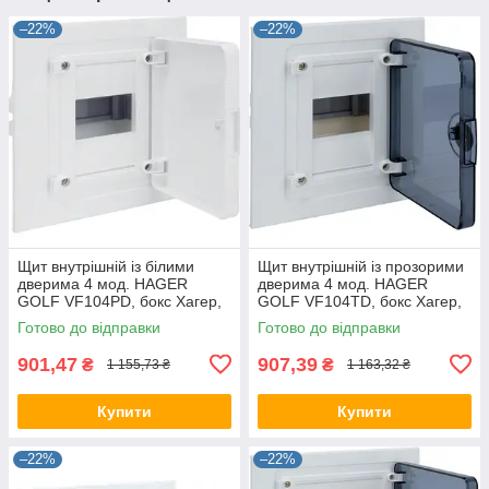
–22%
–22%
Щит внутрішній із білими
Щит внутрішній із прозорими
дверима 4 мод. HAGER
дверима 4 мод. HAGER
GOLF VF104PD, бокс Хагер,
GOLF VF104TD, бокс Хагер,
шафа розподільна для
шафа розподільна для
Готово до відправки
Готово до відправки
автоматів
автоматів
901,47
907,39
₴
₴
1 155,73 ₴
1 163,32 ₴
Купити
Купити
–22%
–22%