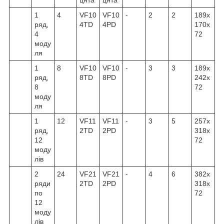
1
4
VF10
VF10
-
2
2
189x
ряд,
4TD
4PD
170x
4
72
моду
ля
1
8
VF10
VF10
-
3
3
189x
ряд,
8TD
8PD
242x
8
72
моду
ля
1
12
VF11
VF11
-
3
5
257x
ряд,
2TD
2PD
318x
12
72
моду
лів
2
24
VF21
VF21
-
4
6
382x
ряди
2TD
2PD
318x
по
72
12
моду
лів