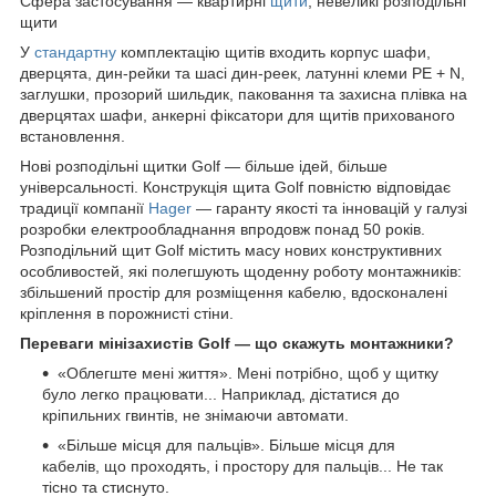
Сфера застосування — квартирні
щити
, невеликі розподільні
щити
У
стандартну
комплектацію щитів входить корпус шафи,
дверцята, дин-рейки та шасі дин-реек, латунні клеми PE + N,
заглушки, прозорий шильдик, паковання та захисна плівка на
дверцятах шафи, анкерні фіксатори для щитів прихованого
встановлення.
Нові розподільні щитки Golf — більше ідей, більше
універсальності. Конструкція щита Golf повністю відповідає
традиції компанії
Hager
— гаранту якості та інновацій у галузі
розробки електрообладнання впродовж понад 50 років.
Розподільний щит Golf містить масу нових конструктивних
особливостей, які полегшують щоденну роботу монтажників:
збільшений простір для розміщення кабелю, вдосконалені
кріплення в порожнисті стіни.
Переваги мінізахистів Golf — що скажуть монтажники?
«Облегште мені життя». Мені потрібно, щоб у щитку
було легко працювати... Наприклад, дістатися до
кріпильних гвинтів, не знімаючи автомати.
«Більше місця для пальців». Більше місця для
кабелів, що проходять, і простору для пальців... Не так
тісно та стиснуто.