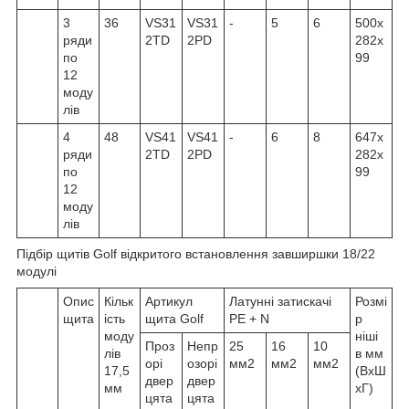
3
36
VS31
VS31
-
5
6
500x
ряди
2TD
2PD
282x
по
99
12
моду
лів
4
48
VS41
VS41
-
6
8
647x
ряди
2TD
2PD
282x
по
99
12
моду
лів
Підбір щитів Golf відкритого встановлення завширшки 18/22
модулі
Опис
Кільк
Артикул
Латунні затискачі
Розмі
щита
ість
щита Golf
PE + N
р
моду
ніші
Проз
Непр
25
16
10
лів
в мм
орі
озорі
мм2
мм2
мм2
17,5
(ВхШ
двер
двер
мм
хГ)
цята
цята