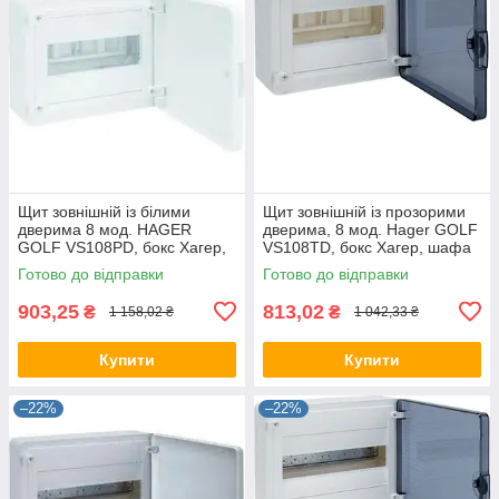
Щит зовнішній із білими
Щит зовнішній із прозорими
дверима 8 мод. HAGER
дверима, 8 мод. Hager GOLF
GOLF VS108РD, бокс Хагер,
VS108TD, бокс Хагер, шафа
шафа розподільна для
розподільна для автоматів
Готово до відправки
Готово до відправки
автоматів
903,25
813,02
₴
₴
1 158,02 ₴
1 042,33 ₴
Купити
Купити
–22%
–22%