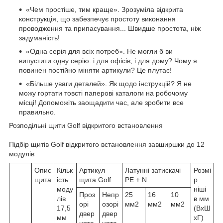
«Чем простіше, тим краще». Зрозуміла відкрита
конструкція, що забезпечує простоту виконання
проводження та припасування... Швидше простота, ніж
задуманість!
«Одна серія для всіх потреб». Не могли б ви
випустити одну серію: і для офісів, і для дому? Чому я
повинен постійно міняти артикули? Це плутає!
«Більше уваги деталей». Як щодо інструкцій? Я не
можу гортати товсті паперові каталоги на робочому
місці! Допоможіть заощадити час, але зробити все
правильно.
Розподільні щити Golf відкритого встановлення
Підбір щитів Golf відкритого встановлення завширшки до 12
модулів
Опис
Кільк
Артикул
Латунні затискачі
Розмі
щита
ість
щита Golf
PE + N
р
моду
ніші
Проз
Непр
25
16
10
лів
в мм
орі
озорі
мм2
мм2
мм2
17,5
(ВхШ
двер
двер
мм
хГ)
цята
цята