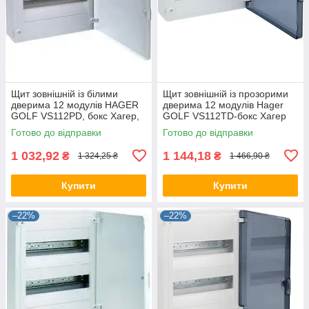
Щит зовнішній із білими
Щит зовнішній із прозорими
дверима 12 модулів HAGER
дверима 12 модулів Hager
GOLF VS112РD, бокс Хагер,
GOLF VS112TD-бокс Хагер
шафа розподільна для
шафа розподільна для
Готово до відправки
Готово до відправки
автоматів
автоматів
1 032,92
1 144,18
₴
₴
1 324,25 ₴
1 466,90 ₴
Купити
Купити
–22%
–22%