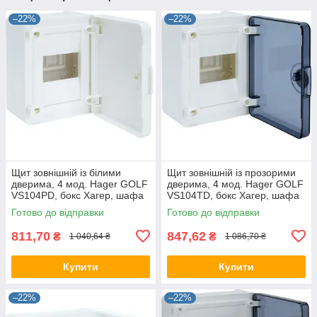
–22%
–22%
Щит зовнішній із білими
Щит зовнішній із прозорими
дверима, 4 мод. Hager GOLF
дверима, 4 мод. Hager GOLF
VS104PD, бокс Хагер, шафа
VS104TD, бокс Хагер, шафа
розподільна для автоматів
розподільна для автоматів
Готово до відправки
Готово до відправки
811,70
847,62
₴
₴
1 040,64 ₴
1 086,70 ₴
Купити
Купити
–22%
–22%