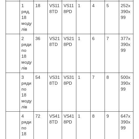
1
18
VS11
VS11
1
4
5
252x
ряд,
8TD
8PD
390x
18
99
моду
лів
2
36
VS21
VS21
1
6
7
377x
ряди
8TD
8PD
390x
по
99
18
моду
лів
3
54
VS31
VS31
1
7
8
500x
ряди
8TD
8PD
390x
по
99
18
моду
лів
4
72
VS41
VS41
1
8
9
647x
ряди
8TD
8PD
390x
по
99
18