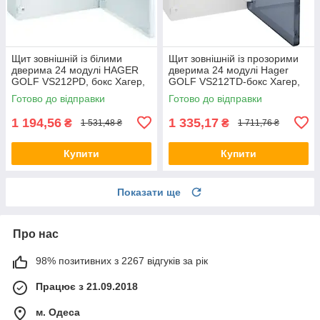
Щит зовнішній із білими
Щит зовнішній із прозорими
дверима 24 модулі HAGER
дверима 24 модулі Hager
GOLF VS212РD, бокс Хагер,
GOLF VS212TD-бокс Хагер,
шафа розподільна для
шафа розподільна для
Готово до відправки
Готово до відправки
автоматів
автоматів
1 194,56
1 335,17
₴
₴
1 531,48 ₴
1 711,76 ₴
Купити
Купити
Показати ще
Про нас
98% позитивних з 2267 відгуків за рік
Працює з 21.09.2018
м. Одеса