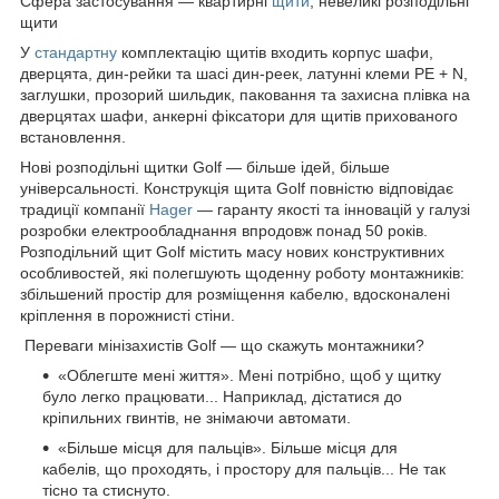
Сфера застосування — квартирні
щити
, невеликі розподільні
щити
У
стандартну
комплектацію щитів входить корпус шафи,
дверцята, дин-рейки та шасі дин-реек, латунні клеми PE + N,
заглушки, прозорий шильдик, паковання та захисна плівка на
дверцятах шафи, анкерні фіксатори для щитів прихованого
встановлення.
Нові розподільні щитки Golf — більше ідей, більше
універсальності. Конструкція щита Golf повністю відповідає
традиції компанії
Hager
— гаранту якості та інновацій у галузі
розробки електрообладнання впродовж понад 50 років.
Розподільний щит Golf містить масу нових конструктивних
особливостей, які полегшують щоденну роботу монтажників:
збільшений простір для розміщення кабелю, вдосконалені
кріплення в порожнисті стіни.
Переваги мінізахистів Golf — що скажуть монтажники?
«Облегште мені життя». Мені потрібно, щоб у щитку
було легко працювати... Наприклад, дістатися до
кріпильних гвинтів, не знімаючи автомати.
«Більше місця для пальців». Більше місця для
кабелів, що проходять, і простору для пальців... Не так
тісно та стиснуто.