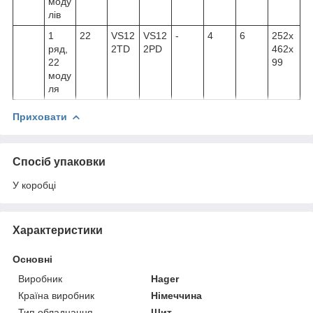
моду
лів
1
22
VS12
VS12
-
4
6
252x
ряд,
2TD
2PD
462x
22
99
моду
ля
Приховати
Спосіб упаковки
У коробці
Характеристики
Основні
Виробник
Hager
Країна виробник
Німеччина
Тип обладнання
Щит