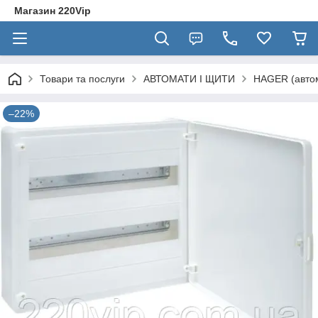
Магазин 220Vip
Товари та послуги
АВТОМАТИ І ЩИТИ
HAGER (автом
–22%