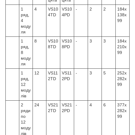
1
4
VS10
VS10
-
2
2
184x
ряд,
4TD
4PD
138x
4
99
моду
ля
1
8
VS10
VS10
-
3
3
184x
ряд,
8TD
8PD
210x
8
99
моду
ля
1
12
VS11
VS11
-
3
5
252x
ряд,
2TD
2PD
282x
12
99
моду
лів
2
24
VS21
VS21
-
4
6
377x
ряди
2TD
2PD
282x
по
99
12
моду
лів