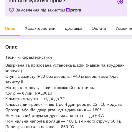
Що таке купити з Пром?
Замовлення під захистом
Опис
Характеристики
Доставка
Оплата
Умови п
Опис
Технічні характеристики
Відкривна та прихована установка шафи (навісні та вбудовані
корпуса)
Ступінь захисту IP30 без дверцят, IP40 із дверцятами Клас
захисту II
Матеріал корпусу — високоякісний полістирол
Колір — білий, RAL9010
Кількість модулів — від 4 до 72
Кількість дин-рейок — від 1 до 4 дин-реек по 12 і 18 модулів
Прозорі або білі дверцята, кут відчинення — 180°
Номінальний струм модульних апаратів — до 63 А
Номінальна напруга ізоляції — 400 В змінного струму 50 Гц
Перевірка ниткою накала — 850 °C