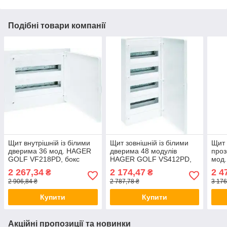
Подібні товари компанії
Щит внутрішній із білими
Щит зовнішній із білими
Щит 
дверима 36 мод. HAGER
дверима 48 модулів
проз
GOLF VF218РD, бокс
HAGER GOLF VS412РD,
мод
Хагер, шафа розподільна
бокс Хагер, шафа
VF21
2 267,34
2 174,47
2 4
₴
₴
для автоматів
розподільна для автоматів
шафа
2 906,84 ₴
2 787,78 ₴
3 176
авто
Купити
Купити
Акційні пропозиції та новинки