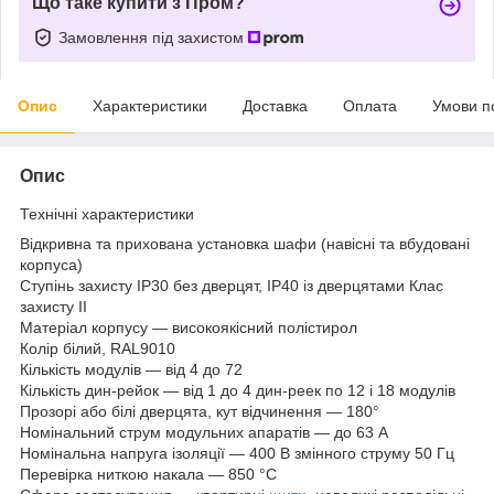
Що таке купити з Пром?
Замовлення під захистом
Опис
Характеристики
Доставка
Оплата
Умови п
Опис
Технічні характеристики
Відкривна та прихована установка шафи (навісні та вбудовані
корпуса)
Ступінь захисту IP30 без дверцят, IP40 із дверцятами Клас
захисту II
Матеріал корпусу — високоякісний полістирол
Колір білий, RAL9010
Кількість модулів — від 4 до 72
Кількість дин-рейок — від 1 до 4 дин-реек по 12 і 18 модулів
Прозорі або білі дверцята, кут відчинення — 180°
Номінальний струм модульних апаратів — до 63 А
Номінальна напруга ізоляції — 400 В змінного струму 50 Гц
Перевірка ниткою накала — 850 °C