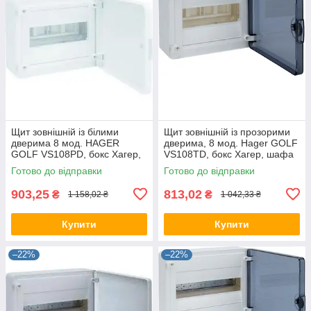
Щит зовнішній із білими
Щит зовнішній із прозорими
дверима 8 мод. HAGER
дверима, 8 мод. Hager GOLF
GOLF VS108РD, бокс Хагер,
VS108TD, бокс Хагер, шафа
шафа розподільна для
розподільна для автоматів
Готово до відправки
Готово до відправки
автоматів
903,25
813,02
₴
₴
1 158,02 ₴
1 042,33 ₴
Купити
Купити
–22%
–22%