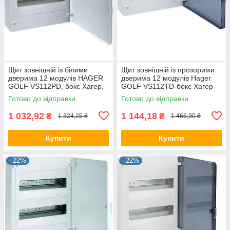
Щит зовнішній із білими
Щит зовнішній із прозорими
дверима 12 модулів HAGER
дверима 12 модулів Hager
GOLF VS112РD, бокс Хагер,
GOLF VS112TD-бокс Хагер
шафа розподільна для
шафа розподільна для
Готово до відправки
Готово до відправки
автоматів
автоматів
1 032,92
1 144,18
₴
₴
1 324,25 ₴
1 466,90 ₴
Купити
Купити
–22%
–22%