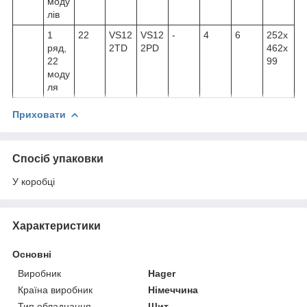
моду
лів
1
22
VS12
VS12
-
4
6
252x
ряд,
2TD
2PD
462x
22
99
моду
ля
Приховати
Спосіб упаковки
У коробці
Характеристики
Основні
Виробник
Hager
Країна виробник
Німеччина
Тип обладнання
Щит