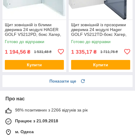
Щит зовнішній із білими
Щит зовнішній із прозорими
дверима 24 модулі HAGER
дверима 24 модулі Hager
GOLF VS212РD, бокс Хагер,
GOLF VS212TD-бокс Хагер,
шафа розподільна для
шафа розподільна для
Готово до відправки
Готово до відправки
автоматів
автоматів
1 194,56
1 335,17
₴
₴
1 531,48 ₴
1 711,76 ₴
Купити
Купити
Показати ще
Про нас
98% позитивних з 2266 відгуків за рік
Працює з 21.09.2018
м. Одеса