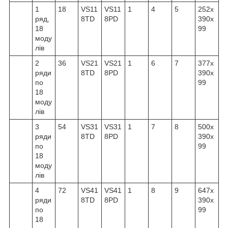
1
18
VS11
VS11
1
4
5
252x
ряд,
8TD
8PD
390x
18
99
моду
лів
2
36
VS21
VS21
1
6
7
377x
ряди
8TD
8PD
390x
по
99
18
моду
лів
3
54
VS31
VS31
1
7
8
500x
ряди
8TD
8PD
390x
по
99
18
моду
лів
4
72
VS41
VS41
1
8
9
647x
ряди
8TD
8PD
390x
по
99
18