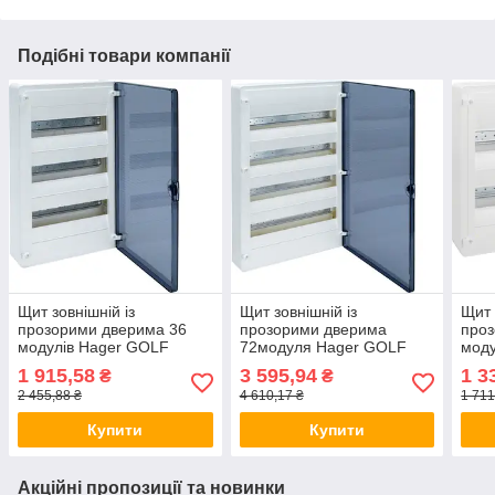
Подібні товари компанії
Щит зовнішній із
Щит зовнішній із
Щит 
прозорими дверима 36
прозорими дверима
проз
модулів Hager GOLF
72модуля Hager GOLF
моду
VS312TD-бокс Хагер
VS418TD, бокс Хагер,
VS21
1 915,58
3 595,94
1 3
₴
₴
шафа розподільна для
шафа розподільна для
шафа
2 455,88 ₴
4 610,17 ₴
1 711
автоматів
автоматів
авто
Купити
Купити
Акційні пропозиції та новинки