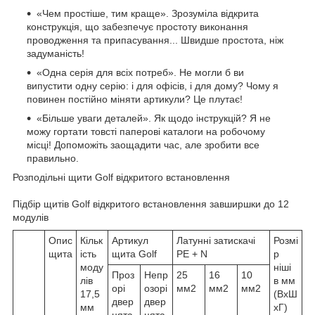
«Чем простіше, тим краще». Зрозуміла відкрита
конструкція, що забезпечує простоту виконання
проводження та припасування... Швидше простота, ніж
задуманість!
«Одна серія для всіх потреб». Не могли б ви
випустити одну серію: і для офісів, і для дому? Чому я
повинен постійно міняти артикули? Це плутає!
«Більше уваги деталей». Як щодо інструкцій? Я не
можу гортати товсті паперові каталоги на робочому
місці! Допоможіть заощадити час, але зробити все
правильно.
Розподільні щити Golf відкритого встановлення
Підбір щитів Golf відкритого встановлення завширшки до 12
модулів
Опис
Кільк
Артикул
Латунні затискачі
Розмі
щита
ість
щита Golf
PE + N
р
моду
ніші
Проз
Непр
25
16
10
лів
в мм
орі
озорі
мм2
мм2
мм2
17,5
(ВхШ
двер
двер
мм
хГ)
цята
цята