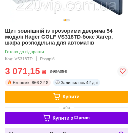
Щит зовнішній із прозорими дверима 54
модулі Hager GOLF VS318TD-бокс Хагер,
шафа розподільна для автоматів
Готово до відправки
Код: VS318TD
Роздріб
3 071,15
₴
3 937,38 ₴
Економія
866.22 ₴
Залишилось
42 дні
Купити
або
Купити з