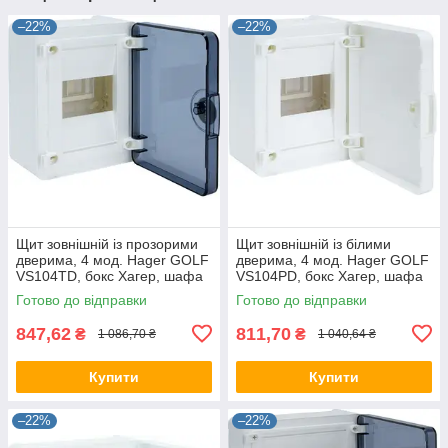
–22%
–22%
Щит зовнішній із прозорими
Щит зовнішній із білими
дверима, 4 мод. Hager GOLF
дверима, 4 мод. Hager GOLF
VS104TD, бокс Хагер, шафа
VS104PD, бокс Хагер, шафа
розподільна для автоматів
розподільна для автоматів
Готово до відправки
Готово до відправки
847,62
811,70
₴
₴
1 086,70 ₴
1 040,64 ₴
Купити
Купити
–22%
–22%