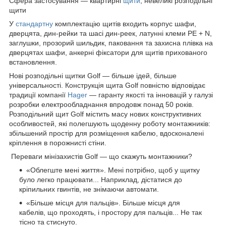
Сфера застосування — квартирні
щити
, невеликі розподільні
щити
У
стандартну
комплектацію щитів входить корпус шафи,
дверцята, дин-рейки та шасі дин-реек, латунні клеми PE + N,
заглушки, прозорий шильдик, паковання та захисна плівка на
дверцятах шафи, анкерні фіксатори для щитів прихованого
встановлення.
Нові розподільні щитки Golf — більше ідей, більше
універсальності. Конструкція щита Golf повністю відповідає
традиції компанії
Hager
— гаранту якості та інновацій у галузі
розробки електрообладнання впродовж понад 50 років.
Розподільний щит Golf містить масу нових конструктивних
особливостей, які полегшують щоденну роботу монтажників:
збільшений простір для розміщення кабелю, вдосконалені
кріплення в порожнисті стіни.
Переваги мінізахистів Golf — що скажуть монтажники?
«Облегште мені життя». Мені потрібно, щоб у щитку
було легко працювати... Наприклад, дістатися до
кріпильних гвинтів, не знімаючи автомати.
«Більше місця для пальців». Більше місця для
кабелів, що проходять, і простору для пальців... Не так
тісно та стиснуто.