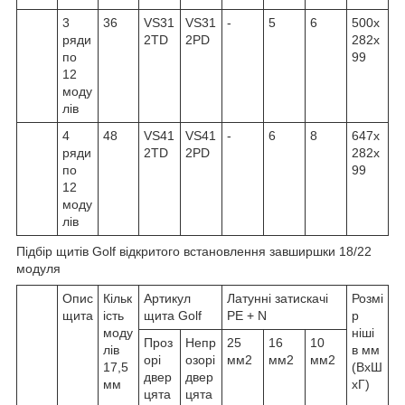
3
36
VS31
VS31
-
5
6
500x
ряди
2TD
2PD
282x
по
99
12
моду
лів
4
48
VS41
VS41
-
6
8
647x
ряди
2TD
2PD
282x
по
99
12
моду
лів
Підбір щитів Golf відкритого встановлення завширшки 18/22
модуля
Опис
Кільк
Артикул
Латунні затискачі
Розмі
щита
ість
щита Golf
PE + N
р
моду
ніші
Проз
Непр
25
16
10
лів
в мм
орі
озорі
мм2
мм2
мм2
17,5
(ВхШ
двер
двер
мм
хГ)
цята
цята