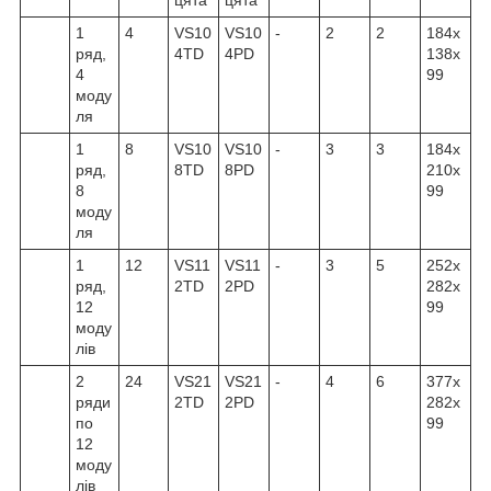
1
4
VS10
VS10
-
2
2
184x
ряд,
4TD
4PD
138x
4
99
моду
ля
1
8
VS10
VS10
-
3
3
184x
ряд,
8TD
8PD
210x
8
99
моду
ля
1
12
VS11
VS11
-
3
5
252x
ряд,
2TD
2PD
282x
12
99
моду
лів
2
24
VS21
VS21
-
4
6
377x
ряди
2TD
2PD
282x
по
99
12
моду
лів