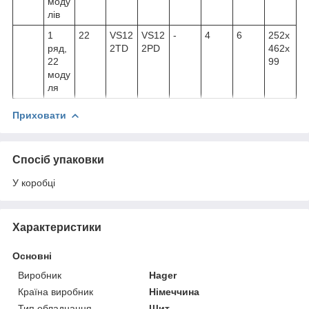
моду
лів
1
22
VS12
VS12
-
4
6
252x
ряд,
2TD
2PD
462x
22
99
моду
ля
Приховати
Спосіб упаковки
У коробці
Характеристики
Основні
Виробник
Hager
Країна виробник
Німеччина
Тип обладнання
Щит