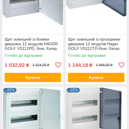
Щит зовнішній із білими
Щит зовнішній із прозорими
дверима 12 модулів HAGER
дверима 12 модулів Hager
GOLF VS112РD, бокс Хагер,
GOLF VS112TD-бокс Хагер
шафа розподільна для
шафа розподільна для
Готово до відправки
Готово до відправки
автоматів
автоматів
1 032,92
1 144,18
₴
₴
1 324,25 ₴
1 466,90 ₴
Купити
Купити
–22%
–22%