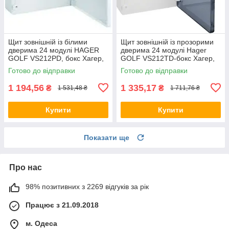
Щит зовнішній із білими
Щит зовнішній із прозорими
дверима 24 модулі HAGER
дверима 24 модулі Hager
GOLF VS212РD, бокс Хагер,
GOLF VS212TD-бокс Хагер,
шафа розподільна для
шафа розподільна для
Готово до відправки
Готово до відправки
автоматів
автоматів
1 194,56
1 335,17
₴
₴
1 531,48 ₴
1 711,76 ₴
Купити
Купити
Показати ще
Про нас
98% позитивних з 2269 відгуків за рік
Працює з 21.09.2018
м. Одеса