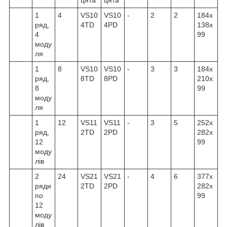
1
4
VS10
VS10
-
2
2
184x
ряд,
4TD
4PD
138x
4
99
моду
ля
1
8
VS10
VS10
-
3
3
184x
ряд,
8TD
8PD
210x
8
99
моду
ля
1
12
VS11
VS11
-
3
5
252x
ряд,
2TD
2PD
282x
12
99
моду
лів
2
24
VS21
VS21
-
4
6
377x
ряди
2TD
2PD
282x
по
99
12
моду
лів