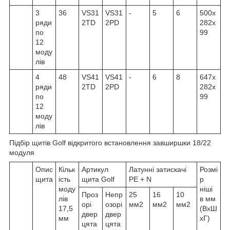
3
36
VS31
VS31
-
5
6
500x
ряди
2TD
2PD
282x
по
99
12
моду
лів
4
48
VS41
VS41
-
6
8
647x
ряди
2TD
2PD
282x
по
99
12
моду
лів
Підбір щитів Golf відкритого встановлення завширшки 18/22
модуля
Опис
Кільк
Артикул
Латунні затискачі
Розмі
щита
ість
щита Golf
PE + N
р
моду
ніші
Проз
Непр
25
16
10
лів
в мм
орі
озорі
мм2
мм2
мм2
17,5
(ВхШ
двер
двер
мм
хГ)
цята
цята