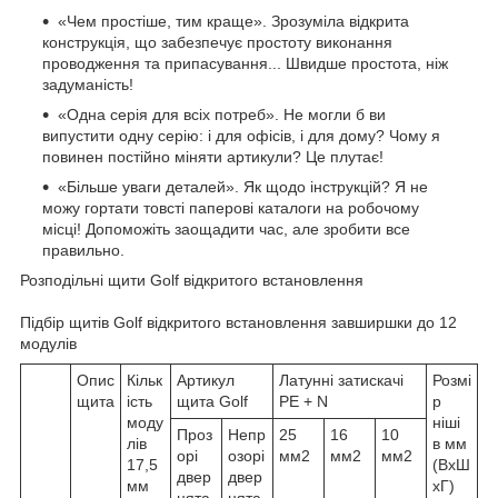
«Чем простіше, тим краще». Зрозуміла відкрита
конструкція, що забезпечує простоту виконання
проводження та припасування... Швидше простота, ніж
задуманість!
«Одна серія для всіх потреб». Не могли б ви
випустити одну серію: і для офісів, і для дому? Чому я
повинен постійно міняти артикули? Це плутає!
«Більше уваги деталей». Як щодо інструкцій? Я не
можу гортати товсті паперові каталоги на робочому
місці! Допоможіть заощадити час, але зробити все
правильно.
Розподільні щити Golf відкритого встановлення
Підбір щитів Golf відкритого встановлення завширшки до 12
модулів
Опис
Кільк
Артикул
Латунні затискачі
Розмі
щита
ість
щита Golf
PE + N
р
моду
ніші
Проз
Непр
25
16
10
лів
в мм
орі
озорі
мм2
мм2
мм2
17,5
(ВхШ
двер
двер
мм
хГ)
цята
цята