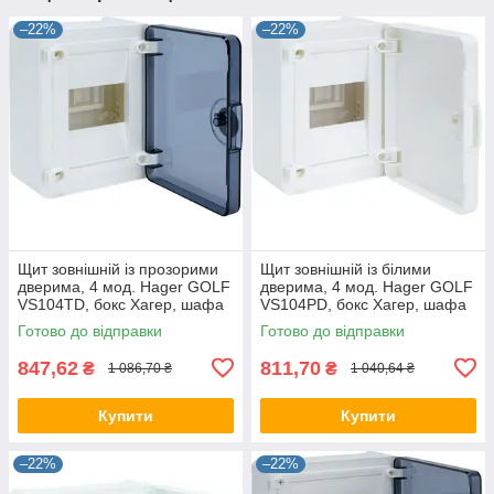
–22%
–22%
Щит зовнішній із прозорими
Щит зовнішній із білими
дверима, 4 мод. Hager GOLF
дверима, 4 мод. Hager GOLF
VS104TD, бокс Хагер, шафа
VS104PD, бокс Хагер, шафа
розподільна для автоматів
розподільна для автоматів
Готово до відправки
Готово до відправки
847,62
811,70
₴
₴
1 086,70 ₴
1 040,64 ₴
Купити
Купити
–22%
–22%