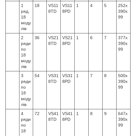
1
18
VS11
VS11
1
4
5
252x
ряд,
8TD
8PD
390x
18
99
моду
лів
2
36
VS21
VS21
1
6
7
377x
ряди
8TD
8PD
390x
по
99
18
моду
лів
3
54
VS31
VS31
1
7
8
500x
ряди
8TD
8PD
390x
по
99
18
моду
лів
4
72
VS41
VS41
1
8
9
647x
ряди
8TD
8PD
390x
по
99
18