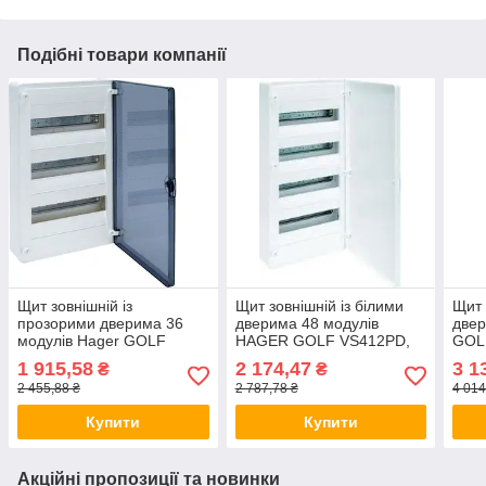
Подібні товари компанії
Щит зовнішній із
Щит зовнішній із білими
Щит 
прозорими дверима 36
дверима 48 модулів
двер
модулів Hager GOLF
HAGER GOLF VS412РD,
GOL
VS312TD-бокс Хагер
бокс Хагер, шафа
Хаге
1 915,58
2 174,47
3 1
₴
₴
шафа розподільна для
розподільна для автоматів
для 
2 455,88 ₴
2 787,78 ₴
4 014
автоматів
Купити
Купити
Акційні пропозиції та новинки