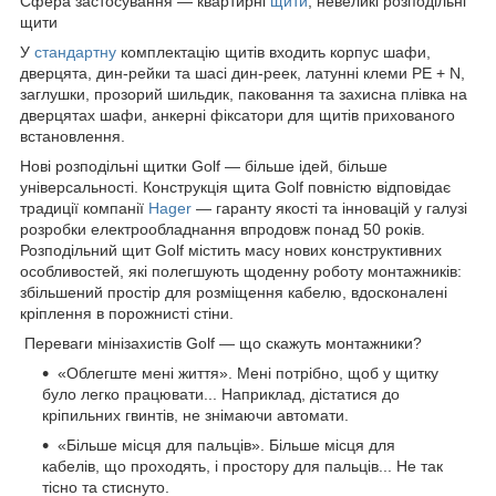
Сфера застосування — квартирні
щити
, невеликі розподільні
щити
У
стандартну
комплектацію щитів входить корпус шафи,
дверцята, дин-рейки та шасі дин-реек, латунні клеми PE + N,
заглушки, прозорий шильдик, паковання та захисна плівка на
дверцятах шафи, анкерні фіксатори для щитів прихованого
встановлення.
Нові розподільні щитки Golf — більше ідей, більше
універсальності. Конструкція щита Golf повністю відповідає
традиції компанії
Hager
— гаранту якості та інновацій у галузі
розробки електрообладнання впродовж понад 50 років.
Розподільний щит Golf містить масу нових конструктивних
особливостей, які полегшують щоденну роботу монтажників:
збільшений простір для розміщення кабелю, вдосконалені
кріплення в порожнисті стіни.
Переваги мінізахистів Golf — що скажуть монтажники?
«Облегште мені життя». Мені потрібно, щоб у щитку
було легко працювати... Наприклад, дістатися до
кріпильних гвинтів, не знімаючи автомати.
«Більше місця для пальців». Більше місця для
кабелів, що проходять, і простору для пальців... Не так
тісно та стиснуто.