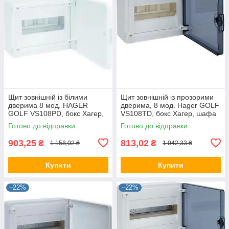
Щит зовнішній із білими
Щит зовнішній із прозорими
дверима 8 мод. HAGER
дверима, 8 мод. Hager GOLF
GOLF VS108РD, бокс Хагер,
VS108TD, бокс Хагер, шафа
шафа розподільна для
розподільна для автоматів
Готово до відправки
Готово до відправки
автоматів
903,25
813,02
₴
₴
1 158,02 ₴
1 042,33 ₴
Купити
Купити
–22%
–22%