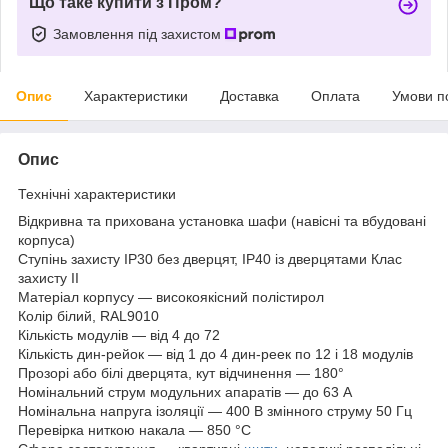
Що таке купити з Пром?
Замовлення під захистом
Опис
Характеристики
Доставка
Оплата
Умови п
Опис
Технічні характеристики
Відкривна та прихована установка шафи (навісні та вбудовані
корпуса)
Ступінь захисту IP30 без дверцят, IP40 із дверцятами Клас
захисту II
Матеріал корпусу — високоякісний полістирол
Колір білий, RAL9010
Кількість модулів — від 4 до 72
Кількість дин-рейок — від 1 до 4 дин-реек по 12 і 18 модулів
Прозорі або білі дверцята, кут відчинення — 180°
Номінальний струм модульних апаратів — до 63 А
Номінальна напруга ізоляції — 400 В змінного струму 50 Гц
Перевірка ниткою накала — 850 °C