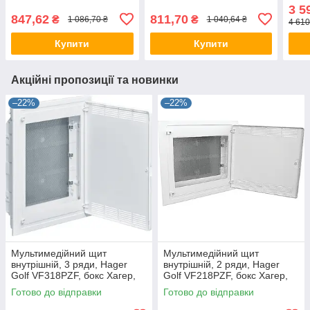
VS104TD, бокс Хагер,
Хагер, шафа розподільна
VS41
3 5
шафа розподільна для
для автоматів
шафа
847,62
811,70
₴
₴
1 086,70 ₴
1 040,64 ₴
4 610
автоматів
авто
Купити
Купити
Акційні пропозиції та новинки
–22%
–22%
Мультимедійний щит
Мультимедійний щит
внутрішній, 3 ряди, Hager
внутрішній, 2 ряди, Hager
Golf VF318PZF, бокс Хагер,
Golf VF218PZF, бокс Хагер,
шафа розподільна
шафа розподільна
Готово до відправки
Готово до відправки
мультимедія
мультимедія