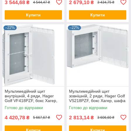
3 544,68
2 679,10
₴
₴
4 544,47 ₴
3 434,75 ₴
Купити
Купити
–22%
–22%
Мультимедійний щит
Мультимедійний щит
внутрішній, 4 ряди, Hager
зовнішній, 2 ряди, Hager Golf
Golf VF418PZF, бокс Хагер,
VS218PZF, бокс Хагер, шафа
шафа розподільна
розподільна мультимедія
Готово до відправки
Готово до відправки
мультимедія
4 420,78
2 813,14
₴
₴
5 667,67 ₴
3 606,60 ₴
Купити
Купити