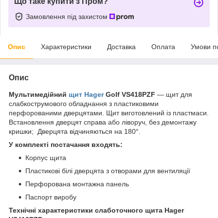
Що таке купити з Пром?
Замовлення під захистом
Опис
Характеристики
Доставка
Оплата
Умови п
Опис
Мультимедійний
щит
Hager
Golf VS418PZF
— щит для
слабкострумового обладнання з пластиковими
перфорованими дверцятами. Щит виготовлений із пластмаси.
Встановлення дверцят справа або ліворуч, без демонтажу
кришки; Дверцята відчиняються на 180°.
У комплекті постачання входять:
Корпус щита
Пластикові білі дверцята з отворами для вентиляції
Перфорована монтажна панель
Паспорт виробу
Технічні характеристики слаботочного щита Hager