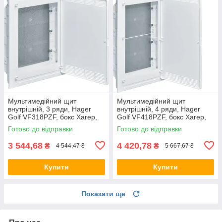
Мультимедійний щит
Мультимедійний щит
внутрішній, 3 ряди, Hager
внутрішній, 4 ряди, Hager
Golf VF318PZF, бокс Хагер,
Golf VF418PZF, бокс Хагер,
шафа мультимедія (Smart
шафа мультимедія (Smart
Готово до відправки
Готово до відправки
Rozetka)
Rozetka)
3 544,68
4 420,78
₴
₴
4 544,47 ₴
5 667,67 ₴
Купити
Купити
Показати ще