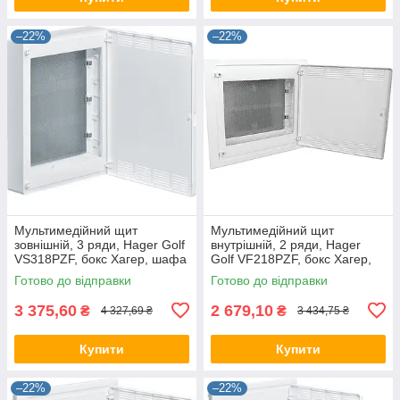
–22%
–22%
Мультимедійний щит
Мультимедійний щит
зовнішній, 3 ряди, Hager Golf
внутрішній, 2 ряди, Hager
VS318PZF, бокс Хагер, шафа
Golf VF218PZF, бокс Хагер,
розподільна мультимедія
шафа мультимедія (Smart
Готово до відправки
Готово до відправки
Rozetka)
3 375,60
2 679,10
₴
₴
4 327,69 ₴
3 434,75 ₴
Купити
Купити
–22%
–22%