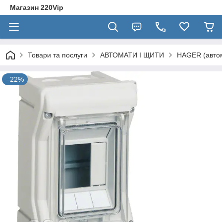
Магазин 220Vip
Товари та послуги
АВТОМАТИ І ЩИТИ
HAGER (автом
–22%