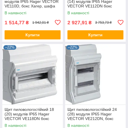
модулів IP65 Hager VECTOR
(14) модулів IP65 Hager
VE110D, бокс Хагер, шафа
VECTOR VE112DN бокс
розподільна (Smart Rozetka)
Хагер, шафа розподільна
В наявності
В наявності
(Smart Rozetka)
1 514,77
2 927,91
₴
₴
1 942,01 ₴
3 753,73 ₴
Купити
Купити
–22%
–22%
Щит пиловологостійкий 18
Щит пиловологостійкий 24
(20) модулів IP65 Hager
(28) модуля IP65 Hager
VECTOR VE118DN бокс
VECTOR VE212DN, бокс
Хагер, шафа розподільна
Хагер, шафа розподільна
В наявності
В наявності
(Smart Rozetka)
(Smart Rozetka)