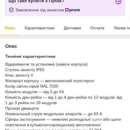
Що таке купити з Пром?
Замовлення під захистом
Опис
Характеристики
Доставка
Оплата
Умови п
Опис
Технічні характеристики
Відкриваючи та установка (навісні корпуси)
Ступінь захисту IP65
Клас захисту II
Матеріал корпусу — високоякісний полістирол
Колір світло-сірий RAL 7035
Кількість модулів — від 3 до 54
Кількість дин-рейок — від 1 до 4 дин-рейок по 12 модулів, від
1 до 3 рейок по 18 модулів
Прозорі дверцята
Номінальний струм модульних апаратів — до 63 А
Сфера застосування — невеликі розподільні
щити
або щити
освітлення в кульвологозахищеному виготовленні