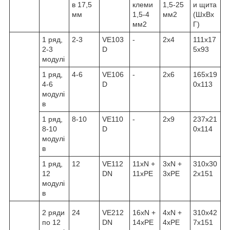
в 17,5
клеми
1,5-25
и щита
мм
1,5-4
мм2
(ШхВх
мм2
Г)
1 ряд,
2-3
VE103
-
2x4
111x17
2-3
D
5x93
модулі
1 ряд,
4-6
VE106
-
2x6
165x19
4-6
D
0x113
модулі
в
1 ряд,
8-10
VE110
-
2x9
237x21
8-10
D
0x114
модулі
в
1 ряд,
12
VE112
11xN +
3xN +
310x30
12
DN
11xPE
3xPE
2x151
модулі
в
2 ряди
24
VE212
16xN +
4xN +
310x42
по 12
DN
14xPE
4xPE
7x151