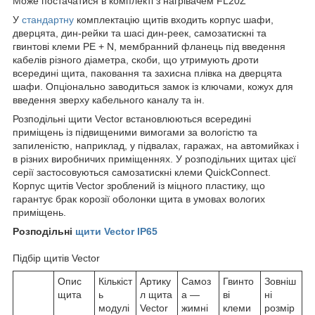
Може постачатися в комплекті з нагрівачем FL20Z
У
стандартну
комплектацію щитів входить корпус шафи,
дверцята, дин-рейки та шасі дин-реек, самозатискні та
гвинтові клеми PE + N, мембранний фланець під введення
кабелів різного діаметра, скоби, що утримують дроти
всередині щита, паковання та захисна плівка на дверцята
шафи. Опціонально заводиться замок із ключами, кожух для
введення зверху кабельного каналу та ін.
Розподільні щити Vector встановлюються всередині
приміщень із підвищеними вимогами за вологістю та
запиленістю, наприклад, у підвалах, гаражах, на автомийках і
в різних виробничих приміщеннях. У розподільних щитах цієї
серії застосовуються самозатискні клеми QuickConnect.
Корпус щитів Vector зроблений із міцного пластику, що
гарантує брак корозії оболонки щита в умовах вологих
приміщень.
Розподільні
щити Vector IP65
Підбір щитів Vector
Опис
Кількіст
Артику
Самоз
Гвинто
Зовніш
щита
ь
л щита
а —
ві
ні
модулі
Vector
жимні
клеми
розмір