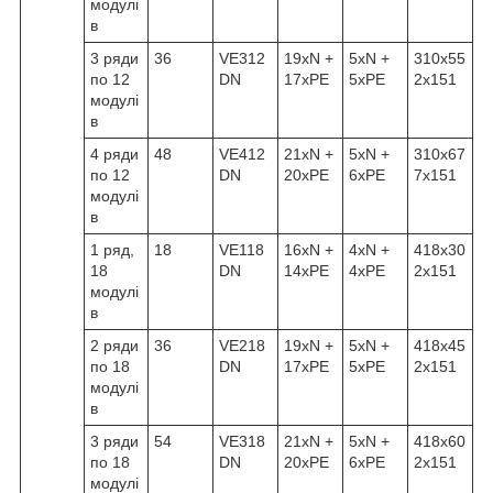
модулі
в
3 ряди
36
VE312
19xN +
5xN +
310x55
по 12
DN
17xPE
5xPE
2x151
модулі
в
4 ряди
48
VE412
21xN +
5xN +
310x67
по 12
DN
20xPE
6xPE
7x151
модулі
в
1 ряд,
18
VE118
16xN +
4xN +
418x30
18
DN
14xPE
4xPE
2x151
модулі
в
2 ряди
36
VE218
19xN +
5xN +
418x45
по 18
DN
17xPE
5xPE
2x151
модулі
в
3 ряди
54
VE318
21xN +
5xN +
418x60
по 18
DN
20xPE
6xPE
2x151
модулі