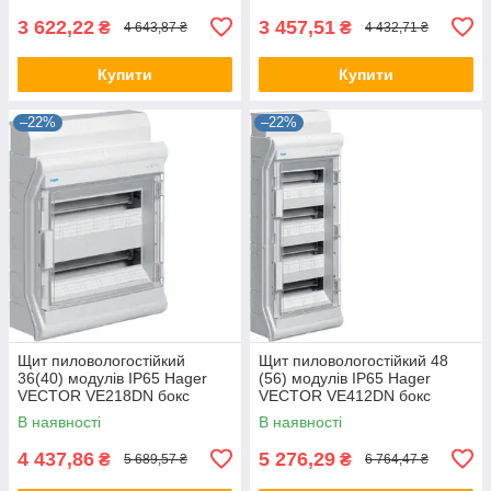
3 622,22
3 457,51
₴
₴
4 643,87 ₴
4 432,71 ₴
Купити
Купити
–22%
–22%
Щит пиловологостійкий
Щит пиловологостійкий 48
36(40) модулів IP65 Hager
(56) модулів IP65 Hager
VECTOR VE218DN бокс
VECTOR VE412DN бокс
Хагер, шафа розподільна
Хагер, шафа розподільна
В наявності
В наявності
(Smart Rozetka)
(Smart Rozetka)
4 437,86
5 276,29
₴
₴
5 689,57 ₴
6 764,47 ₴