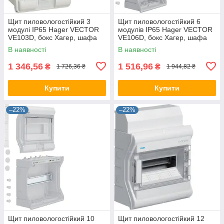
Щит пиловологостійкий 3
Щит пиловологостійкий 6
модулі IP65 Hager VECTOR
модулів IP65 Hager VECTOR
VE103D, бокс Хагер, шафа
VE106D, бокс Хагер, шафа
розподільна (Smart Rozetka)
розподільна (Smart Rozetka)
В наявності
В наявності
1 346,56
1 516,96
₴
₴
1 726,36 ₴
1 944,82 ₴
Купити
Купити
–22%
–22%
Щит пиловологостійкий 10
Щит пиловологостійкий 12