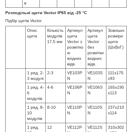
в
Розподільні щити Vector IP65 від -25 °C
Підбір щитів Vector
Опис
Кількість
Артикул
Артикул
Зовнішні
щита
модулів
щита
щита
розміри
17,5 мм
Vector з
Vector
щита
розмітко
без
(ШхВхГ)
ю
розмітки
вхідних
вхідних
відв.
відв.
1 ряд, 2-
2-3
VE103P
VE103S
111x175
3 модулі
N
N
x93
1 ряд, 4-
4-6
VE106P
VE106S
165x190
6
N
N
x113
модулів
1 ряд, 8-
8-10
VE110P
VE110S
237x210
10
N
N
x114
модулів
1 ряд,
12
VE112P
VE112S
310x302