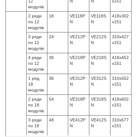
12
N
N
x151
модулів
2 ряди
18
VE118P
VE118S
418x302
по 12
N
N
x151
модулів
3 ряди
24
VE212P
VE212S
310x427
по 12
N
N
x151
модулів
4 ряди
36
VE218P
VE218S
418x452
по 12
N
N
x151
модулів
1 ряд,
36
VE312P
VE312S
310x552
18
N
N
x151
модулів
2 ряди
54
VE318P
VE318S
418x602
по 18
N
N
x151
модулів
3 ряди
48
VE412P
VE412S
310x677
по 18
N
N
x151
модулів