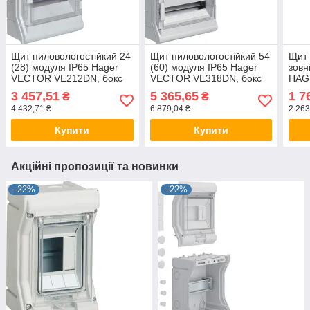
Щит пиловологостійкий 24
Щит пиловологостійкий 54
Щит 
(28) модуля IP65 Hager
(60) модуля IP65 Hager
зовн
VECTOR VE212DN, бокс
VECTOR VE318DN, бокс
HAG
Хагер, шафа розподільна
Хагер, шафа розподільна
бокс
3 457,51
5 365,65
1 7
₴
₴
для автоматів
розп
4 432,71 ₴
6 879,04 ₴
2 263
Купити
Купити
Акційні пропозиції та новинки
–22%
–22%