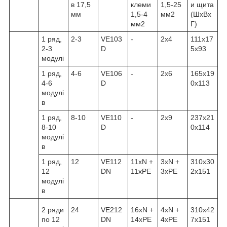
в 17,5
клеми
1,5-25
и щита
мм
1,5-4
мм2
(ШхВх
мм2
Г)
1 ряд,
2-3
VE103
-
2x4
111x17
2-3
D
5x93
модулі
1 ряд,
4-6
VE106
-
2x6
165x19
4-6
D
0x113
модулі
в
1 ряд,
8-10
VE110
-
2x9
237x21
8-10
D
0x114
модулі
в
1 ряд,
12
VE112
11xN +
3xN +
310x30
12
DN
11xPE
3xPE
2x151
модулі
в
2 ряди
24
VE212
16xN +
4xN +
310x42
по 12
DN
14xPE
4xPE
7x151