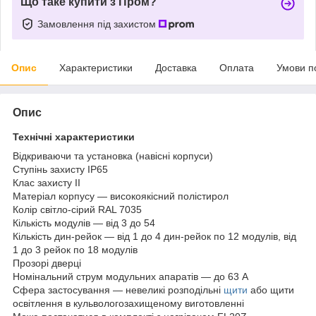
Що таке купити з Пром?
Замовлення під захистом
Опис
Характеристики
Доставка
Оплата
Умови п
Опис
Технічні характеристики
Відкриваючи та установка (навісні корпуси)
Ступінь захисту IP65
Клас захисту II
Матеріал корпусу — високоякісний полістирол
Колір світло-сірий RAL 7035
Кількість модулів — від 3 до 54
Кількість дин-рейок — від 1 до 4 дин-рейок по 12 модулів, від
1 до 3 рейок по 18 модулів
Прозорі дверці
Номінальний струм модульних апаратів — до 63 А
Сфера застосування — невеликі розподільні
щити
або щити
освітлення в кульвологозахищеному виготовленні