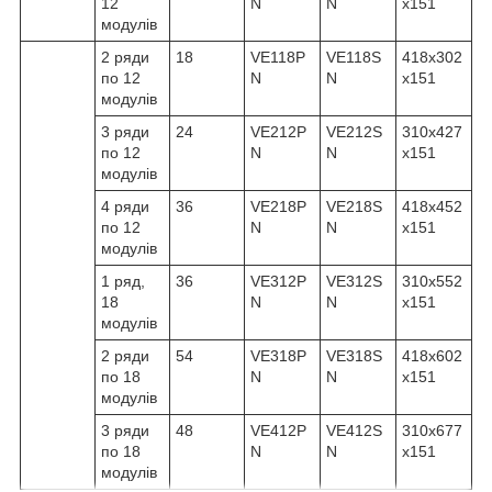
12
N
N
x151
модулів
2 ряди
18
VE118P
VE118S
418x302
по 12
N
N
x151
модулів
3 ряди
24
VE212P
VE212S
310x427
по 12
N
N
x151
модулів
4 ряди
36
VE218P
VE218S
418x452
по 12
N
N
x151
модулів
1 ряд,
36
VE312P
VE312S
310x552
18
N
N
x151
модулів
2 ряди
54
VE318P
VE318S
418x602
по 18
N
N
x151
модулів
3 ряди
48
VE412P
VE412S
310x677
по 18
N
N
x151
модулів