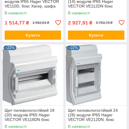
модулів IP65 Hager VECTOR
(14) модулів IP65 Hager
VE110D, бокс Хагер, шафа
VECTOR VE112DN бокс
розподільна для автоматів
Хагер, шафа розподільна
В наявності
В наявності
1 514,77
2 927,91
₴
₴
1 942,01 ₴
3 753,73 ₴
Купити
Купити
–22%
–22%
Щит пиловологостійкий 18
Щит пиловологостійкий 24
(20) модулів IP65 Hager
(28) модуля IP65 Hager
VECTOR VE118DN бокс
VECTOR VE212DN, бокс
Хагер, шафа розподільна
Хагер, шафа розподільна
В наявності
В наявності