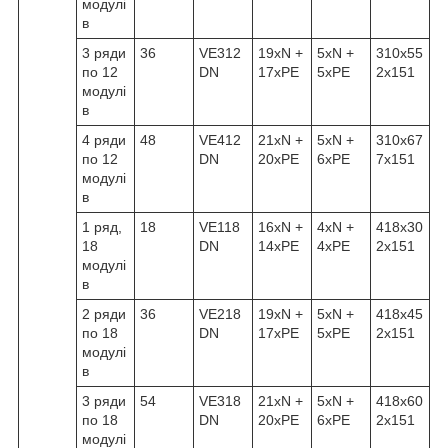
модулі
в
3 ряди
36
VE312
19xN +
5xN +
310x55
по 12
DN
17xPE
5xPE
2x151
модулі
в
4 ряди
48
VE412
21xN +
5xN +
310x67
по 12
DN
20xPE
6xPE
7x151
модулі
в
1 ряд,
18
VE118
16xN +
4xN +
418x30
18
DN
14xPE
4xPE
2x151
модулі
в
2 ряди
36
VE218
19xN +
5xN +
418x45
по 18
DN
17xPE
5xPE
2x151
модулі
в
3 ряди
54
VE318
21xN +
5xN +
418x60
по 18
DN
20xPE
6xPE
2x151
модулі