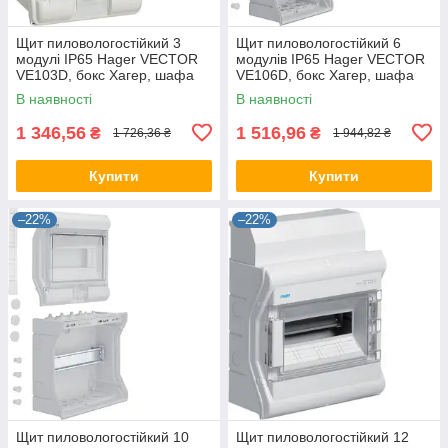
Щит пиловологостійкий 3
Щит пиловологостійкий 6
модулі IP65 Hager VECTOR
модулів IP65 Hager VECTOR
VE103D, бокс Хагер, шафа
VE106D, бокс Хагер, шафа
розподільна для автоматів
розподільна для автоматів
В наявності
В наявності
1 346,56
1 516,96
₴
₴
1 726,36 ₴
1 944,82 ₴
Купити
Купити
–22%
–22%
Щит пиловологостійкий 10
Щит пиловологостійкий 12