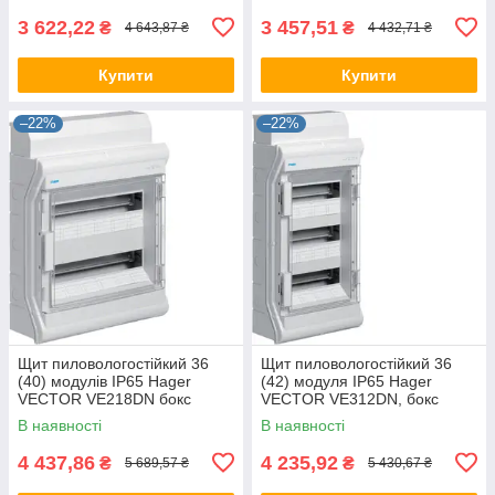
3 622,22
3 457,51
₴
₴
4 643,87 ₴
4 432,71 ₴
Купити
Купити
–22%
–22%
Щит пиловологостійкий 36
Щит пиловологостійкий 36
(40) модулів IP65 Hager
(42) модуля IP65 Hager
VECTOR VE218DN бокс
VECTOR VE312DN, бокс
Хагер, шафа розподільна
Хагер, шафа розподільна
В наявності
В наявності
4 437,86
4 235,92
₴
₴
5 689,57 ₴
5 430,67 ₴