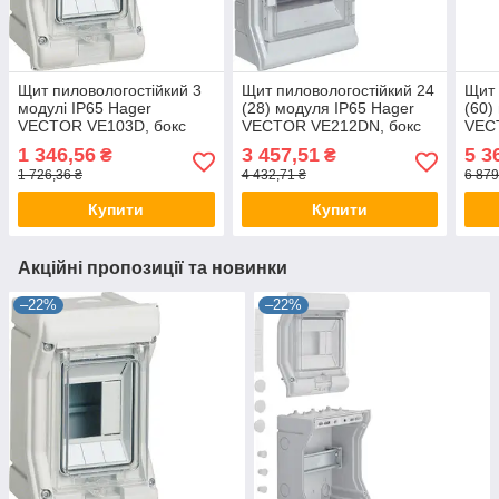
Щит пиловологостійкий 3
Щит пиловологостійкий 24
Щит 
модулі IP65 Hager
(28) модуля IP65 Hager
(60)
VECTOR VE103D, бокс
VECTOR VE212DN, бокс
VEC
Хагер, шафа розподільна
Хагер, шафа розподільна
Хаге
1 346,56
3 457,51
5 3
₴
₴
для автоматів
для 
1 726,36 ₴
4 432,71 ₴
6 879
Купити
Купити
Акційні пропозиції та новинки
–22%
–22%