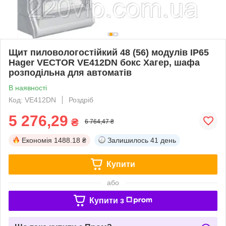
Щит пиловологостійкий 48 (56) модулів IP65
Hager VECTOR VE412DN бокс Хагер, шафа
розподільна для автоматів
В наявності
Код: VE412DN
Роздріб
5 276,29
₴
6 764,47 ₴
Економія
1488.18 ₴
Залишилось
41 день
Купити
або
Купити з