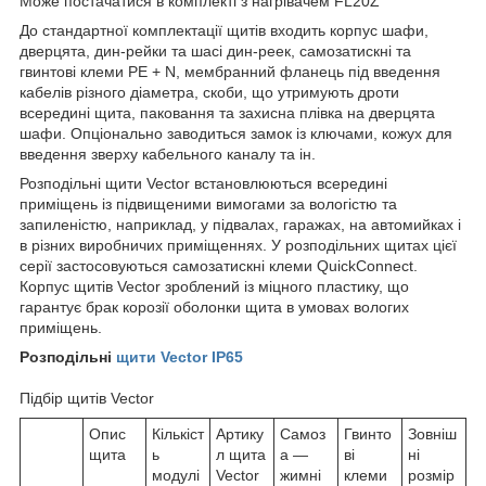
Може постачатися в комплекті з нагрівачем FL20Z
До стандартної комплектації щитів входить корпус шафи,
дверцята, дин-рейки та шасі дин-реек, самозатискні та
гвинтові клеми PE + N, мембранний фланець під введення
кабелів різного діаметра, скоби, що утримують дроти
всередині щита, паковання та захисна плівка на дверцята
шафи. Опціонально заводиться замок із ключами, кожух для
введення зверху кабельного каналу та ін.
Розподільні щити Vector встановлюються всередині
приміщень із підвищеними вимогами за вологістю та
запиленістю, наприклад, у підвалах, гаражах, на автомийках і
в різних виробничих приміщеннях. У розподільних щитах цієї
серії застосовуються самозатискні клеми QuickConnect.
Корпус щитів Vector зроблений із міцного пластику, що
гарантує брак корозії оболонки щита в умовах вологих
приміщень.
Розподільні
щити Vector IP65
Підбір щитів Vector
Опис
Кількіст
Артику
Самоз
Гвинто
Зовніш
щита
ь
л щита
а —
ві
ні
модулі
Vector
жимні
клеми
розмір