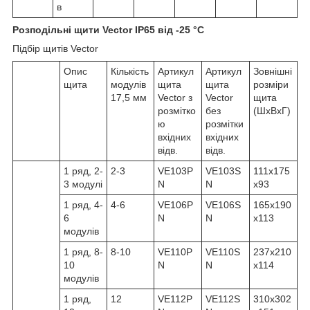
в
Розподільні щити Vector IP65 від -25 °C
Підбір щитів Vector
Опис
Кількість
Артикул
Артикул
Зовнішні
щита
модулів
щита
щита
розміри
17,5 мм
Vector з
Vector
щита
розмітко
без
(ШхВхГ)
ю
розмітки
вхідних
вхідних
відв.
відв.
1 ряд, 2-
2-3
VE103P
VE103S
111x175
3 модулі
N
N
x93
1 ряд, 4-
4-6
VE106P
VE106S
165x190
6
N
N
x113
модулів
1 ряд, 8-
8-10
VE110P
VE110S
237x210
10
N
N
x114
модулів
1 ряд,
12
VE112P
VE112S
310x302