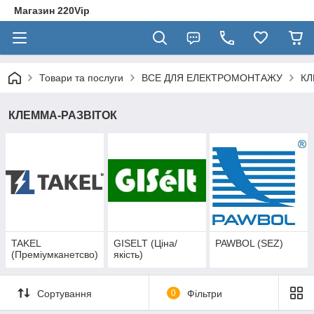
Магазин 220Vip
Товари та послуги
ВСЕ ДЛЯ ЕЛЕКТРОМОНТАЖУ
К
КЛЕММА-РАЗВІТОК
TAKEL
GISELT (Ціна/
PAWBOL (SEZ)
(Преміумканетсво)
якість)
Сортування
0
Фільтри