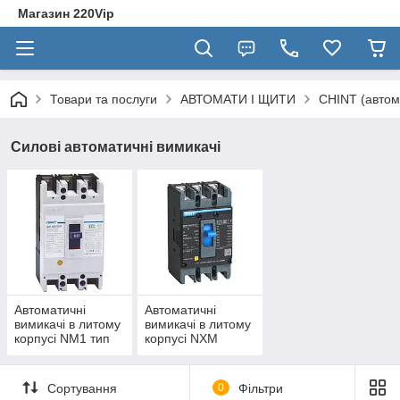
Магазин 220Vip
Товари та послуги
АВТОМАТИ І ЩИТИ
CHINT (автом
Силові автоматичні вимикачі
Автоматичні
Автоматичні
вимикачі в литому
вимикачі в литому
корпусі NM1 тип
корпусі NXM
S/H
Сортування
0
Фільтри