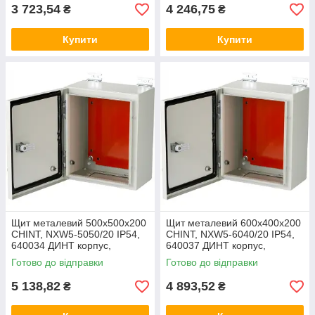
3 723,54
4 246,75
₴
₴
Купити
Купити
Щит металевий 500x500x200
Щит металевий 600x400x200
CHINT, NXW5-5050/20 IP54,
CHINT, NXW5-6040/20 IP54,
640034 ДИНТ корпус,
640037 ДИНТ корпус,
металева оболонка, бокс,
металева оболонка, бокс,
Готово до відправки
Готово до відправки
шафа
шафа
5 138,82
4 893,52
₴
₴