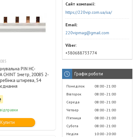
https://220vip.com.ua/ua/
220vipmag@gmail.com
+380688733774
085
нувальна PIN HC-
Графік роботи
A CHINT 1метр, 20085 2-
ребінка штирева, 54
'єднання
Понеділок
08:00
21:00
Вівторок
08:00
21:00
₴
Середа
08:00
21:00
 відправки
Четвер
08:00
21:00
Пʼятниця
08:00
21:00
Купити
Субота
08:00
21:00
Неділя
10:00
20:00