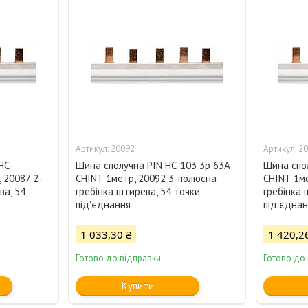
20092
20
HC-
Шина сполучна PIN HC-103 3p 63A
Шина спо
 20087 2-
CHINT 1метр, 20092 3-полюсна
CHINT 1м
ва, 54
гребінка штирева, 54 точки
гребінка 
під'єднання
під'єдна
1 033,30 ₴
1 420,2
Готово до відправки
Готово до
Купити