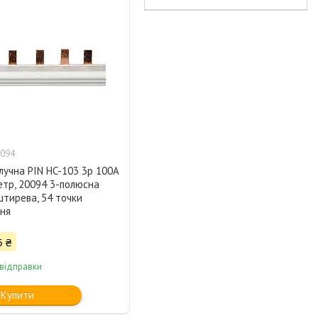
094
лучна PIN HC-103 3p 100A
етр, 20094 3-полюсна
штирева, 54 точки
ння
6 ₴
 відправки
Купити