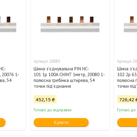
20080
20
HC-
Шина з'єднувальна PIN HC-
Шина з'єд
 20076 1-
101 1p 100A CHINT 1метр, 20080 1-
102 2p 63
ва, 54
полюсна гребінка штирева, 54
полюсна г
точки під'єднання
точки під
452,15 ₴
726,42 
Готово до відправки
Готово до
Купити