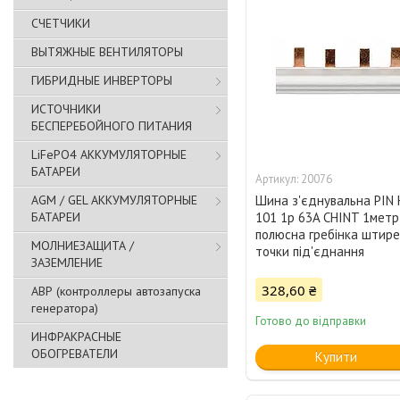
СЧЕТЧИКИ
ВЫТЯЖНЫЕ ВЕНТИЛЯТОРЫ
ГИБРИДНЫЕ ИНВЕРТОРЫ
ИСТОЧНИКИ
БЕСПЕРЕБОЙНОГО ПИТАНИЯ
LiFePO4 АККУМУЛЯТОРНЫЕ
БАТАРЕИ
20076
AGM / GEL АККУМУЛЯТОРНЫЕ
Шина з'єднувальна PIN 
БАТАРЕИ
101 1p 63A CHINT 1метр,
полюсна гребінка штире
МОЛНИЕЗАЩИТА /
точки під'єднання
ЗАЗЕМЛЕНИЕ
328,60 ₴
АВР (контроллеры автозапуска
генератора)
Готово до відправки
ИНФРАКРАСНЫЕ
ОБОГРЕВАТЕЛИ
Купити