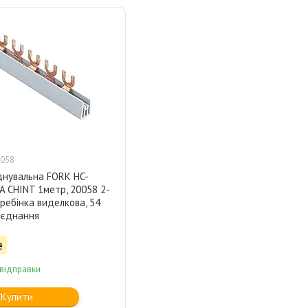
058
днувальна FORK HC-
A CHINT 1метр, 20058 2-
ребінка виделкова, 54
'єднання
₴
 відправки
Купити