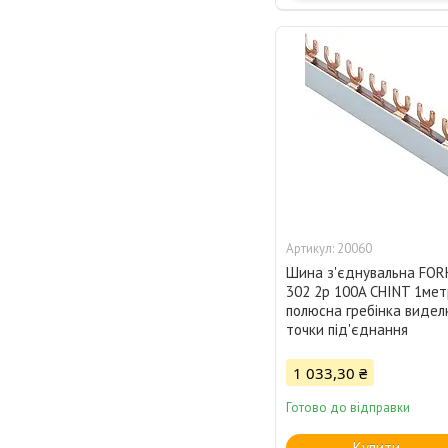
20060
Шина з'єднувальна FOR
302 2p 100A CHINT 1мет
полюсна гребінка виделк
точки під'єднання
1 033,30 ₴
Готово до відправки
Купити