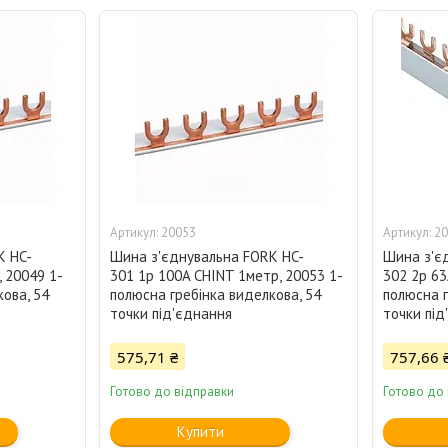
20053
20
K HC-
Шина з'єднувальна FORK HC-
Шина з'є
 20049 1-
301 1p 100A CHINT 1метр, 20053 1-
302 2p 63
ова, 54
полюсна гребінка виделкова, 54
полюсна г
точки під'єднання
точки під
575,71 ₴
757,66 
Готово до відправки
Готово до
Купити