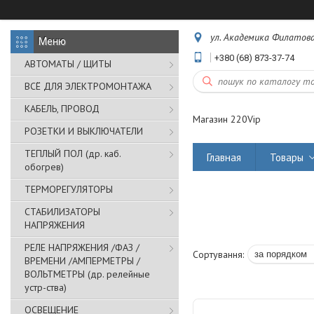
ул. Академика Филатова,
+380 (68) 873-37-74
АВТОМАТЫ / ЩИТЫ
ВСЁ ДЛЯ ЭЛЕКТРОМОНТАЖА
КАБЕЛЬ, ПРОВОД
Магазин 220Vip
РОЗЕТКИ И ВЫКЛЮЧАТЕЛИ
ТЕПЛЫЙ ПОЛ (др. каб.
Главная
Товары
обогрев)
ТЕРМОРЕГУЛЯТОРЫ
СТАБИЛИЗАТОРЫ
НАПРЯЖЕНИЯ
РЕЛЕ НАПРЯЖЕНИЯ /ФАЗ /
ВРЕМЕНИ /АМПЕРМЕТРЫ /
ВОЛЬТМЕТРЫ (др. релейные
устр-ства)
ОСВЕЩЕНИЕ