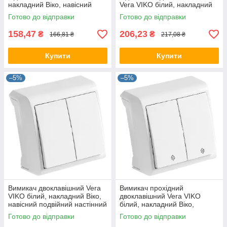
накладний Віко, навісний
Vera VIKO білий, накладний
одинарний настінний
Віко, одинарний настінний
Готово до відправки
Готово до відправки
90681019
90681063
158,47
206,23
₴
₴
166,81 ₴
217,08 ₴
Купити
Купити
–5%
–5%
Вимикач двоклавішний Vera
Вимикач прохідний
VIKO білий, накладний Віко,
двоклавішний Vera VIKO
навісний подвійний настінний
білий, накладний Віко,
зовнішній 90681002
навісний подвійний настінний
Готово до відправки
Готово до відправки
90681017