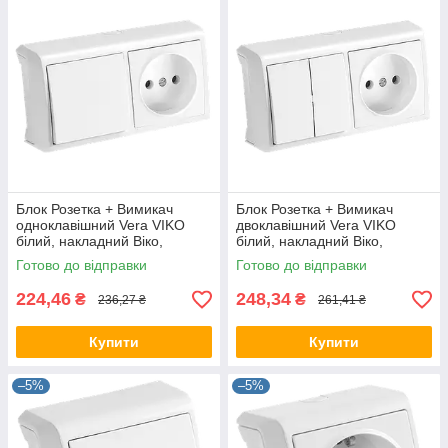
Блок Розетка + Вимикач
Блок Розетка + Вимикач
одноклавішний Vera VIKO
двоклавішний Vera VIKO
білий, накладний Віко,
білий, накладний Віко,
навісний настінний 90681186
навісний настінний 90681189
Готово до відправки
Готово до відправки
224,46
248,34
₴
₴
236,27 ₴
261,41 ₴
Купити
Купити
–5%
–5%