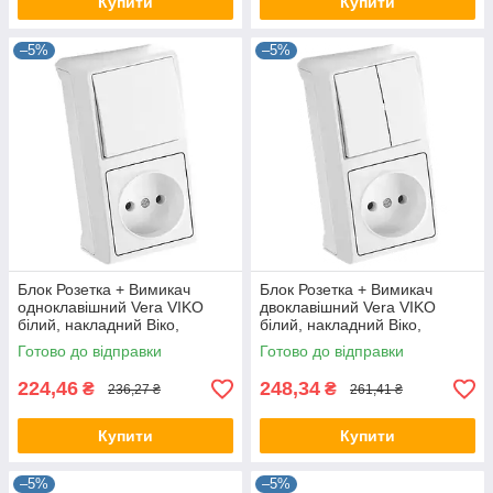
Купити
Купити
–5%
–5%
Блок Розетка + Вимикач
Блок Розетка + Вимикач
одноклавішний Vera VIKO
двоклавішний Vera VIKO
білий, накладний Віко,
білий, накладний Віко,
навісний настінний 90681086
навісний настінний 90681089
Готово до відправки
Готово до відправки
224,46
248,34
₴
₴
236,27 ₴
261,41 ₴
Купити
Купити
–5%
–5%