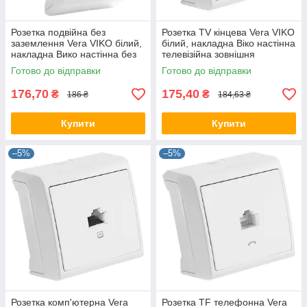
Розетка подвійна без
Розетка TV кінцева Vera VIKO
заземлення Vera VIKO білий,
білий, накладна Віко настінна
накладна Вико настінна без
телевізійна зовнішня
землі навісна зовнішня
90681008
Готово до відправки
Готово до відправки
90681055
176,70
175,40
₴
₴
186 ₴
184,63 ₴
Купити
Купити
–5%
–5%
Розетка комп'ютерна Vera
Розетка TF телефонна Vera