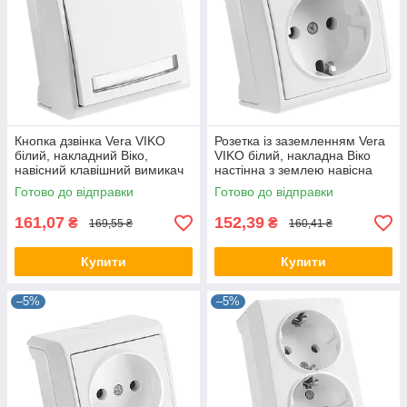
Кнопка дзвінка Vera VIKO
Розетка із заземленням Vera
білий, накладний Віко,
VIKO білий, накладна Віко
навісний клавішний вимикач
настінна з землею навісна
настінний зовнішній
зовнішня 90681008
Готово до відправки
Готово до відправки
90681027
161,07
152,39
₴
₴
169,55 ₴
160,41 ₴
Купити
Купити
–5%
–5%