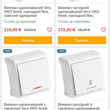
Вимикач одноклавішний Vera
Вимикач прохідний
VIKO білий, накладний Віко,
одноклавішний Vera VIKO
навісний одинарний
білий, накладний Віко,
настінний зовнішній
навісний одинарний
Готово до відправки
Готово до відправки
90681001
настінний 90681004
118,09
172,80
₴
₴
124,31 ₴
181,89 ₴
Купити
Купити
–5%
–5%
Вимикач одноклавішний з
Вимикач прохідний із
підсвіткою Vera VIKO білий,
підсвіткою одноклавішний