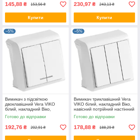
145,88
230,97
₴
₴
153,56 ₴
243,13 ₴
Купити
Купити
–5%
–5%
Вимикач з підсвіткою
Вимикач триклавішний Vera
двоклавішний Vera VIKO
VIKO білий, накладний Віко,
білий, накладний Віко,
навісний потрійний настінний
навісний подвійний настінний
зовнішній 90681068
Готово до відправки
Готово до відправки
90681050
192,76
178,88
₴
₴
202,91 ₴
188,29 ₴