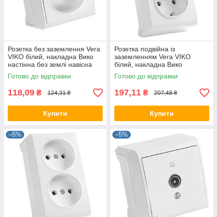
Розетка без заземлення Vera
Розетка подвійна із
VIKO білий, накладна Вико
заземленням Vera VIKO
настінна без землі навісна
білий, накладна Вико
зовнішня 90681007
настінна з землею навісна
Готово до відправки
Готово до відправки
зовнішня 90681056
118,09
197,11
₴
₴
124,31 ₴
207,48 ₴
Купити
Купити
–5%
–5%