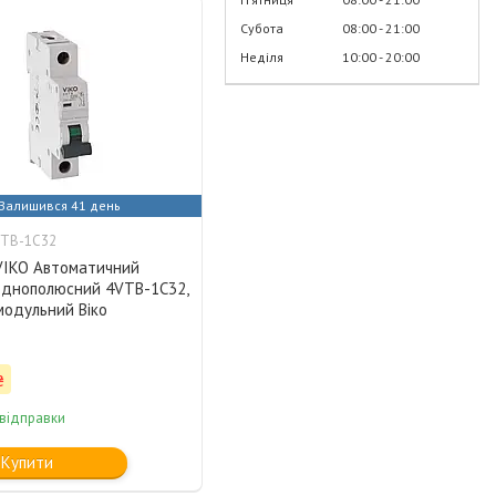
Субота
08:00
21:00
Неділя
10:00
20:00
Залишився 41 день
VTB-1C32
 VIKO Автоматичний
однополюсний 4VTB-1C32,
модульний Віко
₴
 відправки
Купити