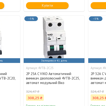
Купити
–5%
–5%
нь
Залишився 41 день
4VTB-2C25
4
чний
2P 25А C VIKO Автоматичний
2P 32А C
VTB-2C20,
вимикач двополюсний 4VTB-2C25,
вимикач 
о
автомат модульний Віко
автомат 
324,47 ₴
324,47 ₴
308,25 ₴
308,25 
Готово до відправки
Готово до