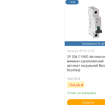
–5%
Залишився 41 де
4VTB-1C20
1P 20А C VIKO Автомати
вимикач однополюсний 
автомат модульний Віко
Rozetka)
162,70 ₴
154,56 ₴
Готово до відправки
Купити