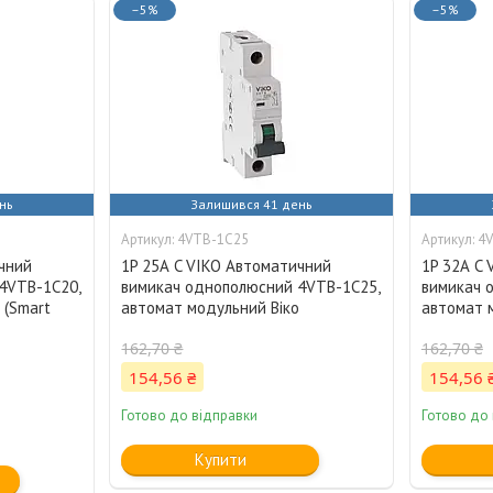
–5%
–5%
нь
Залишився 41 день
4VTB-1C25
4
чний
1P 25А C VIKO Автоматичний
1P 32А C
4VTB-1C20,
вимикач однополюсний 4VTB-1C25,
вимикач 
 (Smart
автомат модульний Віко
автомат 
162,70 ₴
162,70 ₴
154,56 ₴
154,56 
Готово до відправки
Готово до
Купити