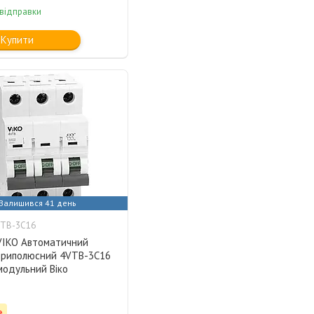
 відправки
Купити
Залишився 41 день
VTB-3C16
 VIKO Автоматичний
триполюсний 4VTB-3C16
модульний Віко
₴