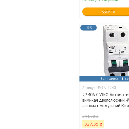
Купити
–5%
Залишився 41 де
4VTB-2C40
2P 40А C VIKO Автомати
вимикач двополюсний 4
автомат модульний Вік
344,58 ₴
327,35 ₴