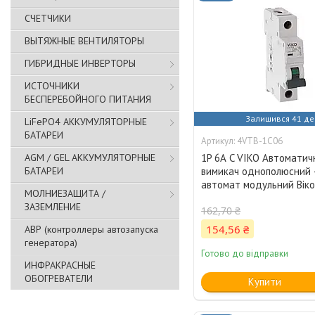
СЧЕТЧИКИ
ВЫТЯЖНЫЕ ВЕНТИЛЯТОРЫ
ГИБРИДНЫЕ ИНВЕРТОРЫ
ИСТОЧНИКИ
БЕСПЕРЕБОЙНОГО ПИТАНИЯ
Залишився 41 де
LiFePO4 АККУМУЛЯТОРНЫЕ
БАТАРЕИ
4VTB-1C06
AGM / GEL АККУМУЛЯТОРНЫЕ
1P 6А C VIKO Автоматич
БАТАРЕИ
вимикач однополюсний 
автомат модульний Вік
МОЛНИЕЗАЩИТА /
ЗАЗЕМЛЕНИЕ
162,70 ₴
154,56 ₴
АВР (контроллеры автозапуска
генератора)
Готово до відправки
ИНФРАКРАСНЫЕ
ОБОГРЕВАТЕЛИ
Купити