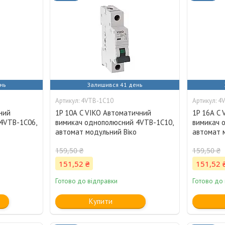
нь
Залишився 41 день
4VTB-1C10
4
ний
1P 10А C VIKO Автоматичний
1P 16А C
4VTB-1C06,
вимикач однополюсний 4VTB-1C10,
вимикач 
о
автомат модульний Віко
автомат 
159,50 ₴
159,50 ₴
151,52 ₴
151,52 
Готово до відправки
Готово до
Купити