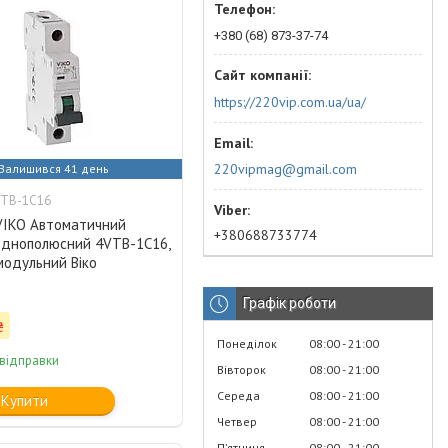
+380 (68) 873-37-74
https://220vip.com.ua/ua/
220vipmag@gmail.com
Залишився 41 день
VTB-1C16
 VIKO Автоматичний
+380688733774
однополюсний 4VTB-1C16,
модульний Віко
Графік роботи
₴
Понеділок
08:00
21:00
 відправки
Вівторок
08:00
21:00
Середа
08:00
21:00
Купити
Четвер
08:00
21:00
Пʼятниця
08:00
21:00