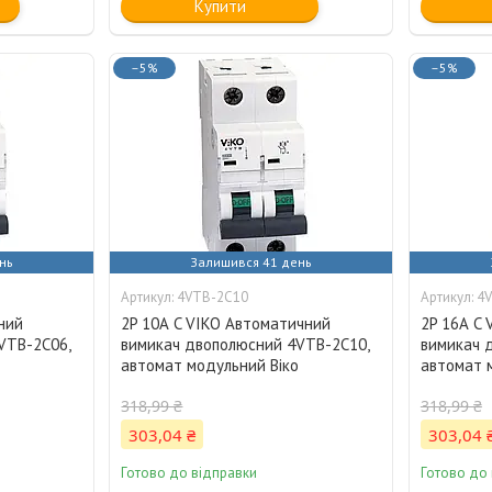
Купити
–5%
–5%
нь
Залишився 41 день
4VTB-2C10
4
ний
2P 10А C VIKO Автоматичний
2P 16А C
VTB-2C06,
вимикач двополюсний 4VTB-2C10,
вимикач 
о
автомат модульний Віко
автомат 
318,99 ₴
318,99 ₴
303,04 ₴
303,04 
Готово до відправки
Готово до