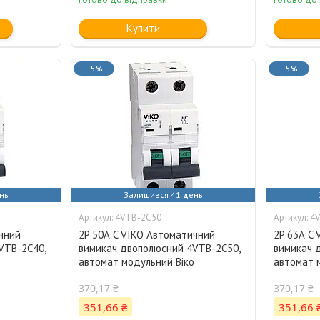
Купити
–5%
–5%
нь
Залишився 41 день
4VTB-2C50
4
чний
2P 50А C VIKO Автоматичний
2P 63А C
VTB-2C40,
вимикач двополюсний 4VTB-2C50,
вимикач 
о
автомат модульний Віко
автомат 
370,17 ₴
370,17 ₴
351,66 ₴
351,66 