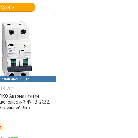
Купити
Залишився 41 день
VTB-2C32
 VIKO Автоматичний
двополюсний 4VTB-2C32,
модульний Віко
₴
 відправки