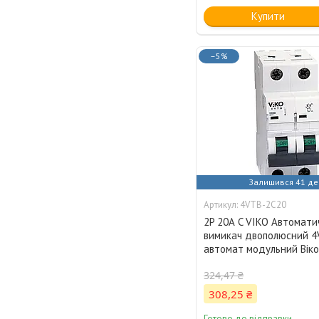
Купити
–5%
Залишився 41 де
4VTB-2C20
2P 20А C VIKO Автомати
вимикач двополюсний 4
автомат модульний Вік
324,47 ₴
308,25 ₴
Готово до відправки