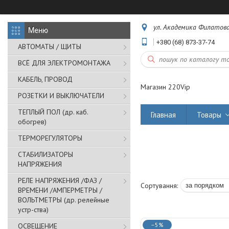
ул. Академика Филатова,
+380 (68) 873-37-74
АВТОМАТЫ / ЩИТЫ
ВСЁ ДЛЯ ЭЛЕКТРОМОНТАЖА
КАБЕЛЬ, ПРОВОД
Магазин 220Vip
РОЗЕТКИ И ВЫКЛЮЧАТЕЛИ
ТЕПЛЫЙ ПОЛ (др. каб.
Главная
Товары
обогрев)
ТЕРМОРЕГУЛЯТОРЫ
СТАБИЛИЗАТОРЫ
НАПРЯЖЕНИЯ
РЕЛЕ НАПРЯЖЕНИЯ /ФАЗ /
ВРЕМЕНИ /АМПЕРМЕТРЫ /
ВОЛЬТМЕТРЫ (др. релейные
устр-ства)
–5%
ОСВЕЩЕНИЕ