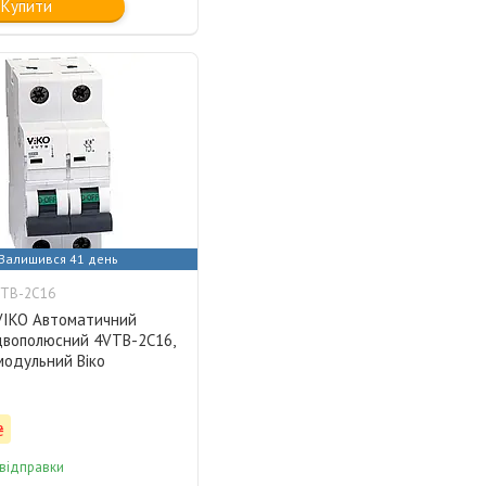
Купити
Залишився 41 день
VTB-2C16
 VIKO Автоматичний
двополюсний 4VTB-2C16,
модульний Віко
₴
 відправки