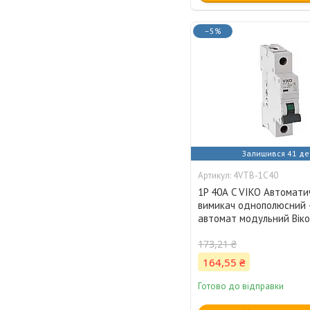
–5%
Залишився 41 де
4VTB-1C40
1P 40А C VIKO Автомати
вимикач однополюсний 
автомат модульний Вік
173,21 ₴
164,55 ₴
Готово до відправки