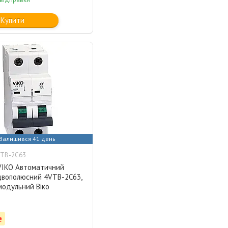
Купити
Залишився 41 день
VTB-2C63
 VIKO Автоматичний
двополюсний 4VTB-2C63,
модульний Віко
₴