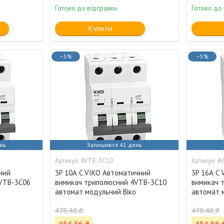
Готово до відправки
Готово до
Купити
–5%
–5%
нь
Залишився 41 день
4VTB-3C10
4
ний
3P 10А C VIKO Автоматичний
3P 16А C
VTB-3C06
вимикач триполюсний 4VTB-3C10
вимикач 
о
автомат модульний Віко
автомат 
478,48 ₴
478,48 ₴
454,56 ₴
454,56 