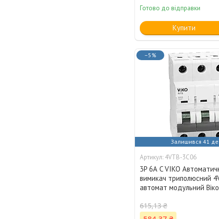
Готово до відправки
Купити
–5%
Залишився 41 де
4VTB-3C06
3P 6А C VIKO Автоматич
вимикач триполюсний 4
автомат модульний Вік
615,13 ₴
584,37 ₴