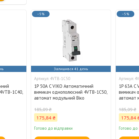
–5%
–5%
нь
Залишився 41 день
4VTB-1C50
4
чний
1P 50А C VIKO Автоматичний
1P 63А C
4VTB-1C40,
вимикач однополюсний 4VTB-1C50,
вимикач 
о
автомат модульний Віко
автомат 
185,09 ₴
185,09 ₴
175,84 ₴
175,84 
Готово до відправки
Готово до