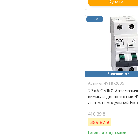
Купити
–5%
Залишився 41 де
4VTB-2C06
2P 6А C VIKO Автоматич
вимикач двополюсний 4
автомат модульний Вік
410,39 ₴
389,87 ₴
Готово до відправки