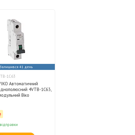
Залишився 41 день
VTB-1C63
 VIKO Автоматичний
однополюсний 4VTB-1C63,
модульний Віко
₴
 відправки