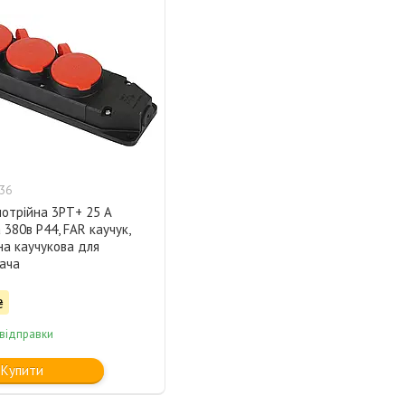
36
потрійна 3PT+ 25 А
380в P44, FAR каучук,
на каучукова для
ача
₴
 відправки
Купити