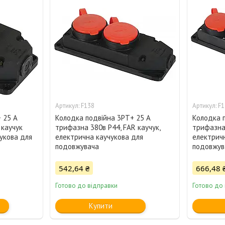
F138
F1
 25 А
Колодка подвійна 3PT+ 25 А
Колодка 
 каучук
трифазна 380в P44, FAR каучук,
трифазна 
чукова для
електрична каучукова для
електрич
подовжувача
подовжув
542,64 ₴
666,48 
Готово до відправки
Готово до
Купити