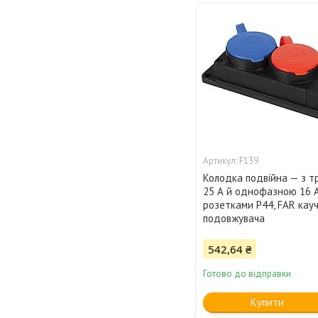
F139
Колодка подвійна — з 
25 А й однофазною 16 
розетками P44, FAR кауч
подовжувача
542,64 ₴
Готово до відправки
Купити