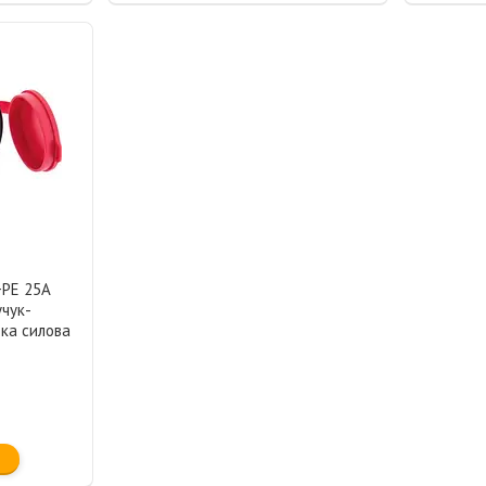
+РЕ 25А
учук-
тка силова