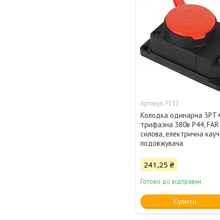
F132
Колодка одинарна 3PT+
трифазна 380в P44, FAR
силова, електрична кау
подовжувача
241,25 ₴
Готово до відправки
Купити