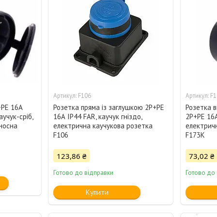
F106
F1
+РЕ 16А
Розетка пряма із заглушкою 2Р+РЕ
Розетка в
аучук-сріб,
16А IP44 FAR, каучук гніздо,
2Р+РЕ 16А
носна
електрична каучукова розетка
електрич
F106
F173K
123,86 ₴
73,02 ₴
Готово до відправки
Готово до
Купити