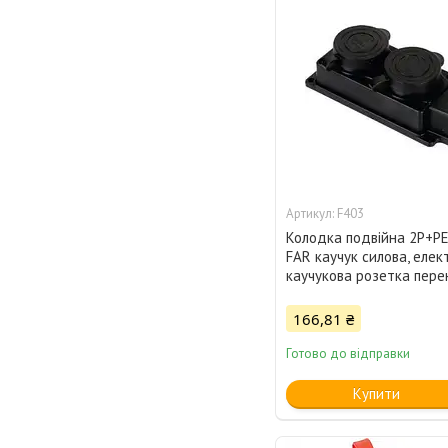
F403
Колодка подвійна 2Р+РЕ
FAR каучук силова, елек
каучукова розетка пере
166,81 ₴
Готово до відправки
Купити