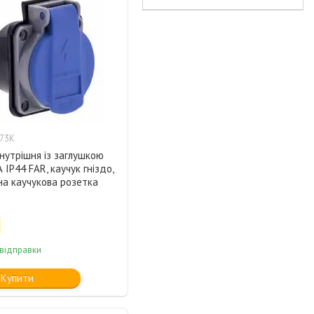
73K
нутрішня із заглушкою
 IP44 FAR, каучук гніздо,
на каучукова розетка
 відправки
Купити