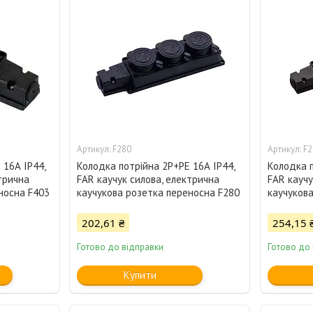
F280
F2
 16А IP44,
Колодка потрійна 2Р+РЕ 16А IP44,
Колодка п
трична
FAR каучук силова, електрична
FAR каучу
носна F403
каучукова розетка переносна F280
каучуков
202,61 ₴
254,15 
Готово до відправки
Готово до
Купити