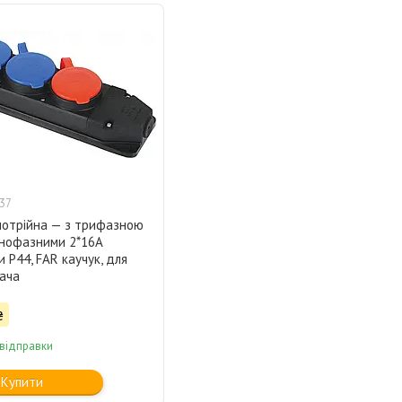
37
потрійна — з трифазною
днофазними 2*16А
 P44, FAR каучук, для
ача
₴
 відправки
Купити