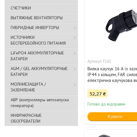
СЧЕТЧИКИ
ВЫТЯЖНЫЕ ВЕНТИЛЯТОРЫ
ГИБРИДНЫЕ ИНВЕРТОРЫ
ИСТОЧНИКИ
БЕСПЕРЕБОЙНОГО ПИТАНИЯ
LiFePO4 АККУМУЛЯТОРНЫЕ
БАТАРЕИ
F161
AGM / GEL АККУМУЛЯТОРНЫЕ
Вилка каучук 16 А із за
БАТАРЕИ
IP44 з кільцем, FAR сило
електрична каучукова в
МОЛНИЕЗАЩИТА /
ЗАЗЕМЛЕНИЕ
52,27 ₴
АВР (контроллеры автозапуска
Готово до відправки
генератора)
ИНФРАКРАСНЫЕ
Купити
ОБОГРЕВАТЕЛИ