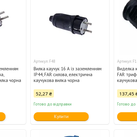
F48
F1
земленням
Вилка каучук 16 А із заземленням
Виделка к
ва,
IP44, FAR силова, електрична
FAR триф
илка чорна
каучукова вилка чорна
каучукова
52,27 ₴
137,45 
Готово до відправки
Готово до
Купити