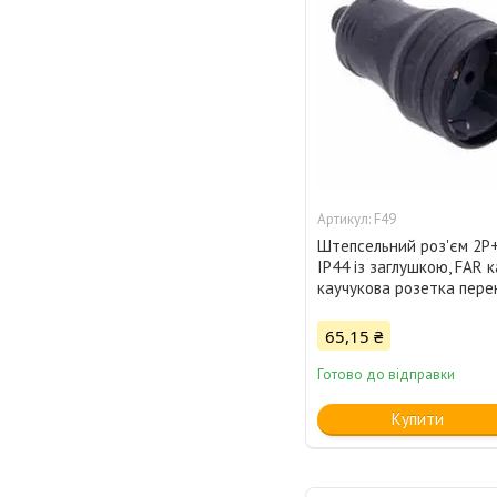
F49
Штепсельний роз'єм 2Р
IP44 із заглушкою, FAR к
каучукова розетка пере
65,15 ₴
Готово до відправки
Купити