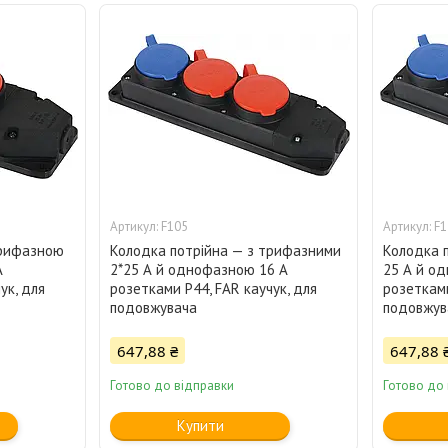
F105
F1
трифазною
Колодка потрійна — з трифазними
Колодка 
А
2*25 А й однофазною 16 А
25 А й о
ук, для
розетками P44, FAR каучук, для
розетками
подовжувача
подовжув
647,88 ₴
647,88 
Готово до відправки
Готово до
Купити