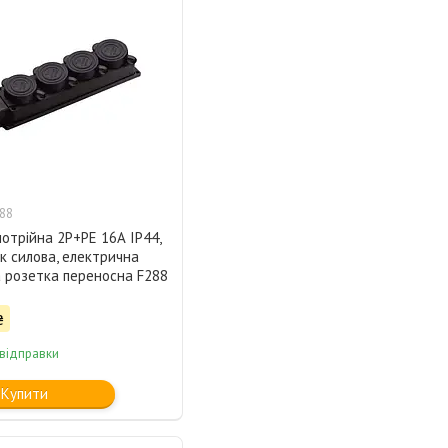
88
отрійна 2Р+РЕ 16А IP44,
к силова, електрична
а розетка переносна F288
₴
 відправки
Купити