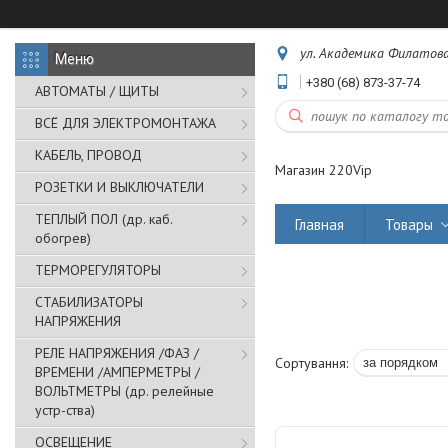
ул. Академика Филатова,
+380 (68) 873-37-74
АВТОМАТЫ / ЩИТЫ
ВСЁ ДЛЯ ЭЛЕКТРОМОНТАЖА
КАБЕЛЬ, ПРОВОД
Магазин 220Vip
РОЗЕТКИ И ВЫКЛЮЧАТЕЛИ
ТЕПЛЫЙ ПОЛ (др. каб.
Главная
Товары
обогрев)
ТЕРМОРЕГУЛЯТОРЫ
СТАБИЛИЗАТОРЫ
НАПРЯЖЕНИЯ
РЕЛЕ НАПРЯЖЕНИЯ /ФАЗ /
ВРЕМЕНИ /АМПЕРМЕТРЫ /
ВОЛЬТМЕТРЫ (др. релейные
устр-ства)
ОСВЕЩЕНИЕ