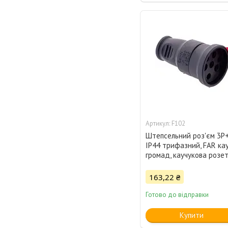
F102
Штепсельний роз'єм 3Р
IP44 трифазний, FAR ка
громад, каучукова розе
163,22 ₴
Готово до відправки
Купити