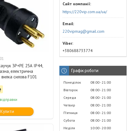
https://220vip.com.ua/ua/
220vipmag@gmail.com
+380688733774
01
аучук 3Р+РЕ 25А IP44,
Графік роботи
азна, електрична
 вилка силова F101
Понеділок
08:00
21:00
₴
Вівторок
08:00
21:00
Середа
08:00
21:00
 відправки
Четвер
08:00
21:00
Купити
Пʼятниця
08:00
21:00
Субота
08:00
21:00
Неділя
10:00
20:00