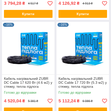
3 794,28
4 126,92
₴
₴
4 517 ₴
4 913 ₴
Купити
Купити
–16%
–16%
Кабель нагрівальний ZUBR
Кабель нагрівальний ZUBR
DC Cable 17 620 Вт (4.6 м2) у
DC Cable 17 720 Вт (5.3 м2) у
стяжку, тепла підлога
стяжку, тепла підлога
електрична ZUBR
електрична ZUBR
Готово до відправки
Готово до відправки
4 520,04
5 112,24
₴
₴
5 381 ₴
6 086 ₴