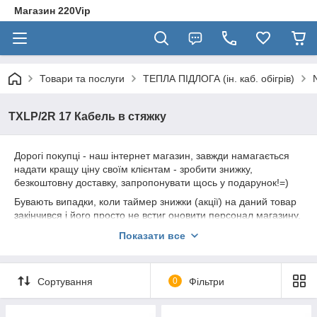
Магазин 220Vip
Товари та послуги
ТЕПЛА ПІДЛОГА (ін. каб. обігрів)
TXLP/2R 17 Кабель в стяжку
Дорогі покупці - наш інтернет магазин, завжди намагається
надати кращу ціну своїм клієнтам - зробити знижку,
безкоштовну доставку, запропонувати щось у подарунок!=)
Бувають випадки, коли таймер знижки (акції) на даний товар
закінчився і його просто не встиг оновити персонал магазину,
і поточна ціна починає кусатися!
Показати все
Переконливе прохання - якщо Ви збираєтеся зробити
покупку даного товару не у нас, зателефонуйте нам і раніше
- дізнайтеся свою індивідуальну" ціну, або
ДОДАТКОВУ
Сортування
0
Фільтри
ЗНИЖКУ
=)