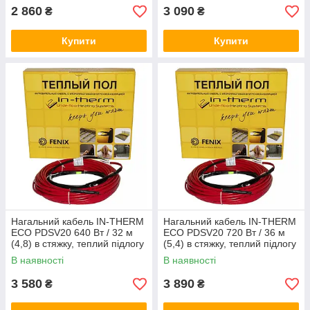
2 860
3 090
₴
₴
Купити
Купити
Нагальний кабель IN-THERM
Нагальний кабель IN-THERM
ECO PDSV20 640 Вт / 32 м
ECO PDSV20 720 Вт / 36 м
(4,8) в стяжку, теплий підлогу
(5,4) в стяжку, теплий підлогу
електричний Ін терм
електричний Ін терм
В наявності
В наявності
3 580
3 890
₴
₴