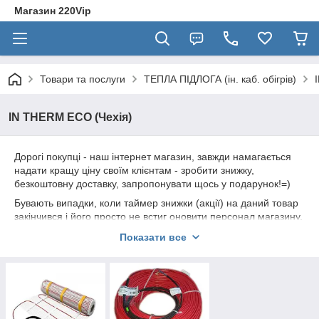
Магазин 220Vip
Товари та послуги
ТЕПЛА ПІДЛОГА (ін. каб. обігрів)
IN THERM ECO (Чехія)
Дорогі покупці - наш інтернет магазин, завжди намагається
надати кращу ціну своїм клієнтам - зробити знижку,
безкоштовну доставку, запропонувати щось у подарунок!=)
Бувають випадки, коли таймер знижки (акції) на даний товар
закінчився і його просто не встиг оновити персонал магазину,
і поточна ціна починає кусатися!
Показати все
Переконливе прохання - якщо Ви збираєтеся зробити
покупку даного товару не у нас, зателефонуйте нам і раніше
- дізнайтеся свою індивідуальну" ціну, або
ДОДАТКОВУ
ЗНИЖКУ
=)