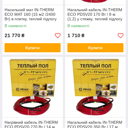
Насильний мат IN-THERM
Нагальний кабель IN-THERM
ECO MAT 160 (15 м2 /2400
ECO PDSV20 170 Вт / 8 м
Вт) в плитку, теплий підлогу
(1,2) у стяжку, теплий підлогу
електричний Ін терм
електричний Ін терм
В наявності
В наявності
21 770
1 710
₴
₴
Купити
Купити
Нагрівний кабель IN-THERM
Нагальний кабель IN-THERM
ECO PDSV20 270 Вт / 14 м
ECO PDSV20 350 Вт / 17 м