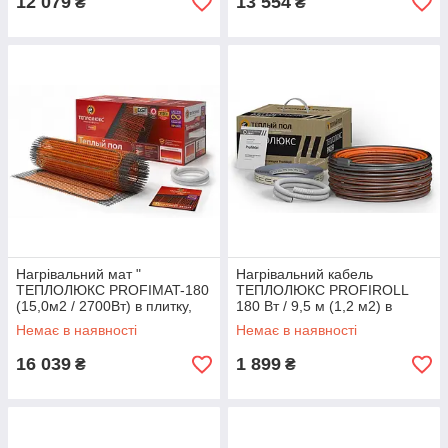
12 079
13 554
₴
₴
Нагрівальний мат "
Нагрівальний кабель
ТЕПЛОЛЮКС PROFIMAT-180
ТЕПЛОЛЮКС PROFIROLL
(15,0м2 / 2700Вт) в плитку,
180 Вт / 9,5 м (1,2 м2) в
тепла підлога електричний
стяжку, тепла підлога
Немає в наявності
Немає в наявності
Теплолюкс профі
електричний Профі
16 039
1 899
₴
₴