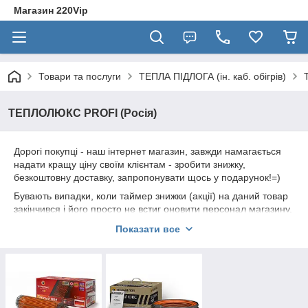
Магазин 220Vip
Товари та послуги
ТЕПЛА ПІДЛОГА (ін. каб. обігрів)
ТЕПЛОЛЮКС PROFI (Росія)
Дорогі покупці - наш інтернет магазин, завжди намагається
надати кращу ціну своїм клієнтам - зробити знижку,
безкоштовну доставку, запропонувати щось у подарунок!=)
Бувають випадки, коли таймер знижки (акції) на даний товар
закінчився і його просто не встиг оновити персонал магазину,
і поточна ціна починає кусатися!
Показати все
Переконливе прохання - якщо Ви збираєтеся зробити
покупку даного товару не у нас, зателефонуйте нам і раніше
- дізнайтеся свою індивідуальну" ціну, або
ДОДАТКОВУ
ЗНИЖКУ
=)