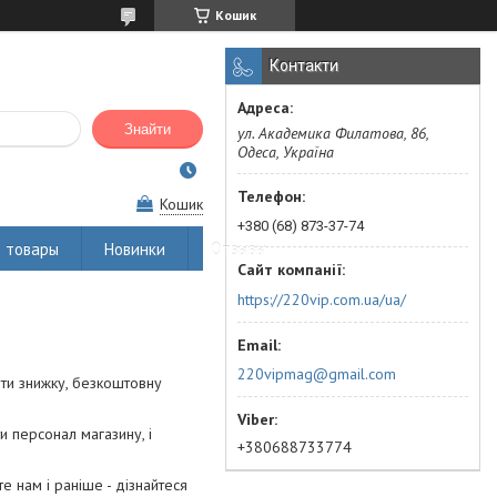
Кошик
Контакти
Знайти
ул. Академика Филатова, 86,
Одеса, Україна
Кошик
+380 (68) 873-37-74
 товары
Новинки
Отзывы
https://220vip.com.ua/ua/
220vipmag@gmail.com
ити знижку, безкоштовну
и персонал магазину, і
+380688733774
 нам і раніше - дізнайтеся