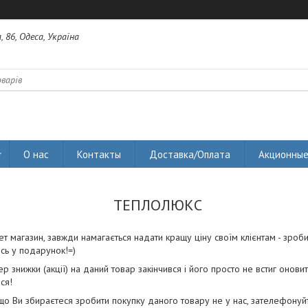
 86, Одеса, Україна
О нас
Контакты
Доставка/Оплата
Акционные
ТЕПЛОЛЮКС
ет магазин, завжди намагається надати кращу ціну своїм клієнтам - зроб
сь у подарунок!=)
р знижки (акції) на даний товар закінчився і його просто не встиг оновит
ся!
о Ви збираєтеся зробити покупку даного товару не у нас, зателефонуйте