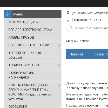
ул. Академика Филатова,
+380 (68) 873-37-74
АВТОМАТЫ / ЩИТЫ
ВСЁ ДЛЯ ЭЛЕКТРОМОНТАЖА
КАБЕЛЬ, ПРОВОД
Магазин 220Vip
РОЗЕТКИ И ВЫКЛЮЧАТЕЛИ
ТЕПЛЫЙ ПОЛ (др. каб.
Главная
Товары
обогрев)
ТЕРМОРЕГУЛЯТОРЫ
СТАБИЛИЗАТОРЫ
НАПРЯЖЕНИЯ
Дорогі покупці - наш інтерн
РЕЛЕ НАПРЯЖЕНИЯ /ФАЗ /
доставку, запропонувати що
ВРЕМЕНИ /АМПЕРМЕТРЫ /
ВОЛЬТМЕТРЫ (др. релейные
Бувають випадки, коли тайме
устр-ства)
поточна ціна починає кусати
Переконливе прохання - якщ
ОСВЕЩЕНИЕ