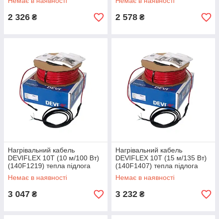
Немає в наявності
Немає в наявності
електрична
електрична
2 326
2 578
₴
₴
Нагрівальний кабель
Нагрівальний кабель
DEVIFLEX 10T (10 м/100 Вт)
DEVIFLEX 10T (15 м/135 Вт)
(140F1219) тепла підлога
(140F1407) тепла підлога
двожильна Devi, Діві
двожильна Devi, Ді Діві
Немає в наявності
Немає в наявності
електрична
електрична
3 047
3 232
₴
₴