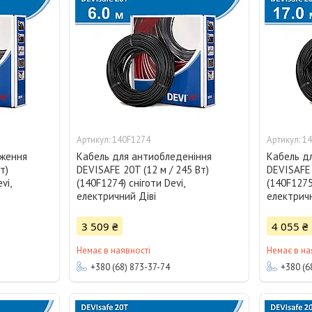
140F1274
14
еження
Кабель для антиобледеніння
Кабель д
т)
DEVISAFE 20T (12 м / 245 Вт)
DEVISAFE 
vi,
(140F1274) сніготи Devi,
(140F1275)
електричний Діві
електричн
3 509 ₴
4 055 ₴
Немає в наявності
Немає в на
+380 (68) 873-37-74
+380 (6