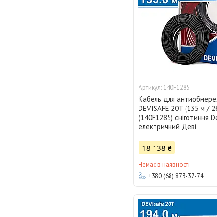
140F1285
Кабель для антиобмер
DEVISAFE 20T (135 м / 2
(140F1285) сніготиння De
електричний Деві
18 138 ₴
Немає в наявності
+380 (68) 873-37-74