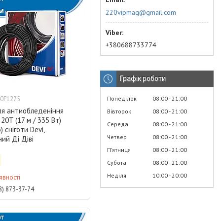
220vipmag@gmail.com
+380688733774
Графік роботи
Понеділок
08:00
21:00
0F1275
ля антиобледеніння
Вівторок
08:00
21:00
20T (17 м / 335 Вт)
Середа
08:00
21:00
 сніготи Devi,
Четвер
08:00
21:00
ий Ді Діві
Пʼятниця
08:00
21:00
Субота
08:00
21:00
Неділя
10:00
20:00
явності
8) 873-37-74