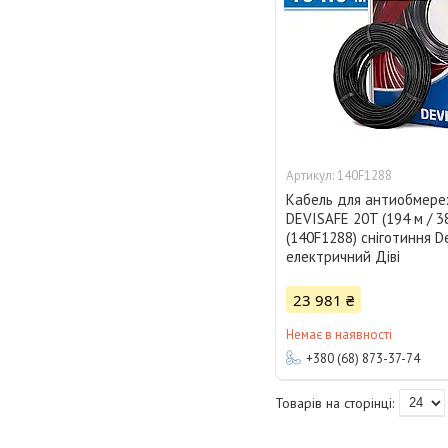
140F1288
Кабель для антиобмер
DEVISAFE 20T (194 м / 3
(140F1288) сніготиння De
електричний Діві
23 981 ₴
Немає в наявності
+380 (68) 873-37-74