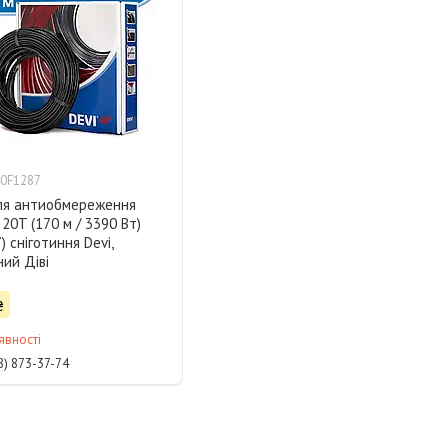
0F1287
ля антиобмереження
20T (170 м / 3390 Вт)
) сніготиння Devi,
ий Діві
₴
явності
8) 873-37-74