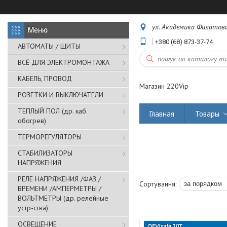
ул. Академика Филатова,
+380 (68) 873-37-74
АВТОМАТЫ / ЩИТЫ
ВСЁ ДЛЯ ЭЛЕКТРОМОНТАЖА
КАБЕЛЬ, ПРОВОД
Магазин 220Vip
РОЗЕТКИ И ВЫКЛЮЧАТЕЛИ
ТЕПЛЫЙ ПОЛ (др. каб.
Главная
Товары
обогрев)
ТЕРМОРЕГУЛЯТОРЫ
СТАБИЛИЗАТОРЫ
НАПРЯЖЕНИЯ
РЕЛЕ НАПРЯЖЕНИЯ /ФАЗ /
ВРЕМЕНИ /АМПЕРМЕТРЫ /
ВОЛЬТМЕТРЫ (др. релейные
устр-ства)
ОСВЕЩЕНИЕ