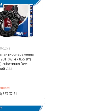
0F1278
ля антиобмереження
20T (42 м / 835 Вт)
) сніготиння Devi,
ий Діві
явності
8) 873-37-74