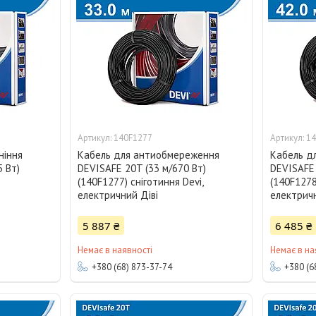
140F1277
14
ніння
Кабель для антиобмереження
Кабель д
5 Вт)
DEVISAFE 20T (33 м/670 Вт)
DEVISAFE 
(140F1277) сніготиння Devi,
(140F1278
електричний Діві
електричн
5 887 ₴
6 485 ₴
Немає в наявності
Немає в на
+380 (68) 873-37-74
+380 (6