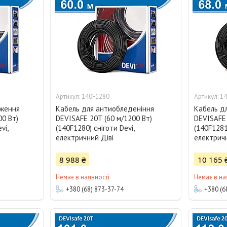
140F1280
14
еження
Кабель для антиобледеніння
Кабель д
00 Вт)
DEVISAFE 20T (60 м/1200 Вт)
DEVISAFE 
vi,
(140F1280) сніготи Devi,
(140F1281
електричний Діві
електричн
8 988 ₴
10 165 
Немає в наявності
Немає в на
+380 (68) 873-37-74
+380 (6