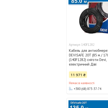
140F1282
Кабель для антиобмер
DEVISAFE 20T (85 м / 17
(140F1282) сніготи Devi,
електричний Діві
11 971 ₴
Немає в наявності
+380 (68) 873-37-74