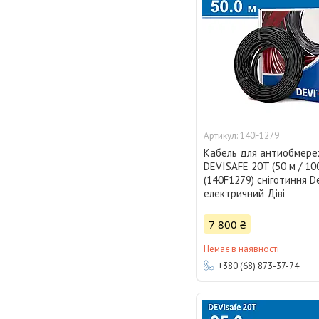
140F1279
Кабель для антиобмер
DEVISAFE 20T (50 м / 10
(140F1279) сніготиння De
електричний Діві
7 800 ₴
Немає в наявності
+380 (68) 873-37-74