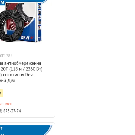
0F1284
ля антиобмереження
20T (118 м / 2360 Вт)
) сніготиння Devi,
ий Діві
₴
явності
8) 873-37-74