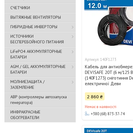
СЧЕТЧИКИ
ВЫТЯЖНЫЕ ВЕНТИЛЯТОРЫ
ГИБРИДНЫЕ ИНВЕРТОРЫ
ИСТОЧНИКИ
БЕСПЕРЕБОЙНОГО ПИТАНИЯ
LiFePO4 АККУМУЛЯТОРНЫЕ
БАТАРЕИ
140F1273
AGM / GEL АККУМУЛЯТОРНЫЕ
Кабель для антиобмер
БАТАРЕИ
DEVISAFE 20T (6 м/125 В
(140F1273) сніготиння De
МОЛНИЕЗАЩИТА /
електричної Деви
ЗАЗЕМЛЕНИЕ
2 860 ₴
АВР (контроллеры автозапуска
генератора)
Немає в наявності
ИНФРАКРАСНЫЕ
+380 (68) 873-37-74
ОБОГРЕВАТЕЛИ