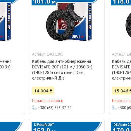
140F1283
14
еження
Кабель для антиобмереження
Кабель д
00 Вт)
DEVISAFE 20T (101 м / 2030 Вт)
DEVISAFE 
(140F1283) сніготиння Devi,
(140F1284
електричний Діві
електричн
14 004 ₴
15 946 
Немає в наявності
Немає в на
+380 (68) 873-37-74
+380 (6