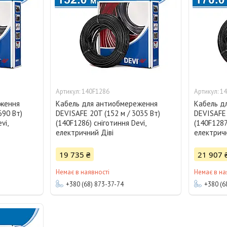
140F1286
14
еження
Кабель для антиобмереження
Кабель д
690 Вт)
DEVISAFE 20T (152 м / 3035 Вт)
DEVISAFE 
vi,
(140F1286) сніготиння Devi,
(140F1287
електричний Діві
електричн
19 735 ₴
21 907 
Немає в наявності
Немає в на
+380 (68) 873-37-74
+380 (6