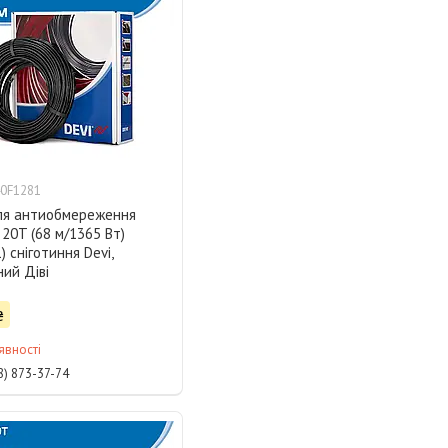
0F1281
ля антиобмереження
20T (68 м/1365 Вт)
) сніготиння Devi,
ий Діві
₴
явності
8) 873-37-74