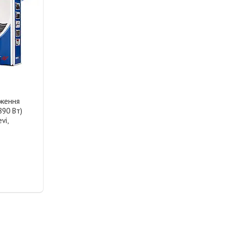
еження
890 Вт)
vi,