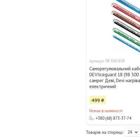
98 300 809
Саморегулювальний каб
DEVIiceguard 18 (98 300 
самрег Деві, Devi нагрів
електричний
499 ₴
Немає в наявності
+380 (68) 873-37-74