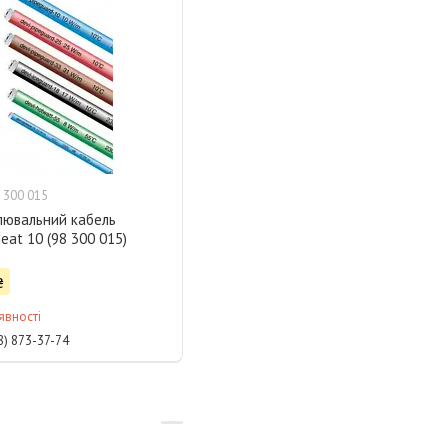
 300 015
лювальний кабель
eat 10 (98 300 015)
₴
явності
8) 873-37-74