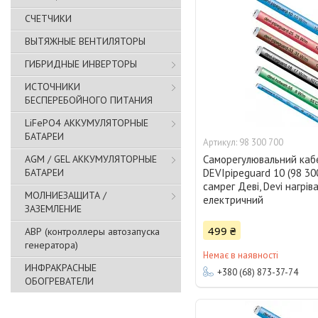
СЧЕТЧИКИ
ВЫТЯЖНЫЕ ВЕНТИЛЯТОРЫ
ГИБРИДНЫЕ ИНВЕРТОРЫ
ИСТОЧНИКИ
БЕСПЕРЕБОЙНОГО ПИТАНИЯ
LiFePO4 АККУМУЛЯТОРНЫЕ
БАТАРЕИ
98 300 700
AGM / GEL АККУМУЛЯТОРНЫЕ
Саморегулювальний каб
БАТАРЕИ
DEVIpipeguard 10 (98 300
самрег Деві, Devi нагрів
МОЛНИЕЗАЩИТА /
електричний
ЗАЗЕМЛЕНИЕ
499 ₴
АВР (контроллеры автозапуска
генератора)
Немає в наявності
ИНФРАКРАСНЫЕ
+380 (68) 873-37-74
ОБОГРЕВАТЕЛИ