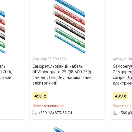
98 300 759
98
ель
Саморегульований кабель
Саморегу
 700),
DEVIpipeguard 25 (98 300 759),
DEVIpipeg
альний,
самрег Деві, Devi нагрівальний,
самрег Де
електричний
електрич
499 ₴
499 ₴
Немає в наявності
Немає в на
+380 (68) 873-37-74
+380 (6