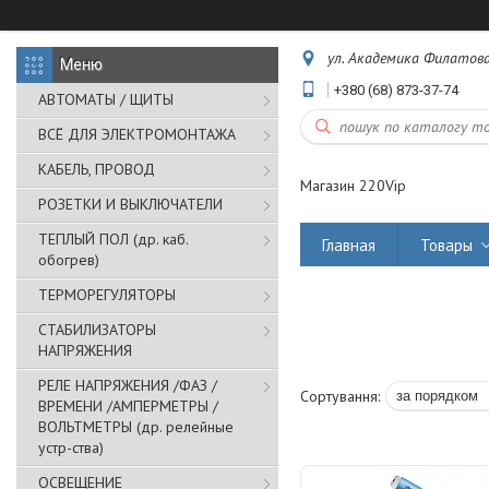
ул. Академика Филатова,
+380 (68) 873-37-74
АВТОМАТЫ / ЩИТЫ
ВСЁ ДЛЯ ЭЛЕКТРОМОНТАЖА
КАБЕЛЬ, ПРОВОД
Магазин 220Vip
РОЗЕТКИ И ВЫКЛЮЧАТЕЛИ
ТЕПЛЫЙ ПОЛ (др. каб.
Главная
Товары
обогрев)
ТЕРМОРЕГУЛЯТОРЫ
СТАБИЛИЗАТОРЫ
НАПРЯЖЕНИЯ
РЕЛЕ НАПРЯЖЕНИЯ /ФАЗ /
ВРЕМЕНИ /АМПЕРМЕТРЫ /
ВОЛЬТМЕТРЫ (др. релейные
устр-ства)
ОСВЕЩЕНИЕ