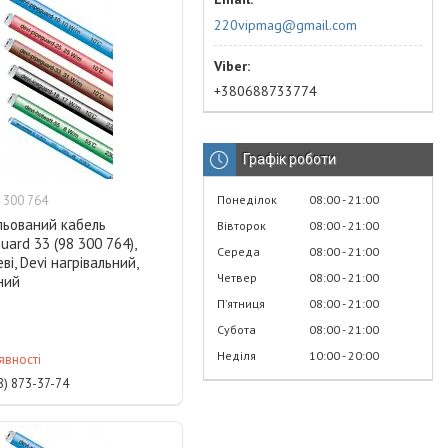
220vipmag@gmail.com
+380688733774
Графік роботи
Понеділок
08:00
21:00
 300 764
льований кабель
Вівторок
08:00
21:00
uard 33 (98 300 764),
Середа
08:00
21:00
ві, Devi нагрівальний,
Четвер
08:00
21:00
ний
Пʼятниця
08:00
21:00
Субота
08:00
21:00
Неділя
10:00
20:00
явності
8) 873-37-74