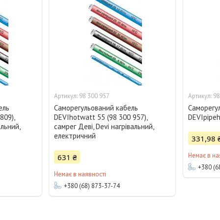
98 300 957
98
ель
Саморегульований кабель
Саморегу
809),
DEVIhotwatt 55 (98 300 957),
DEVIpipeh
альний,
самрег Деві, Devi нагрівальний,
електричний
331,98 
Немає в на
631 ₴
+380 (6
Немає в наявності
+380 (68) 873-37-74