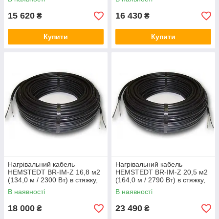
Хемштед
Хемштед
15 620
16 430
₴
₴
Купити
Купити
Нагрівальний кабель
Нагрівальний кабель
HEMSTEDT BR-IM-Z 16,8 м2
HEMSTEDT BR-IM-Z 20,5 м2
(134,0 м / 2300 Вт) в стяжку,
(164,0 м / 2790 Вт) в стяжку,
тепла підлога електричний
тепла підлога електричний
В наявності
В наявності
Хемштед
Хемштед
18 000
23 490
₴
₴