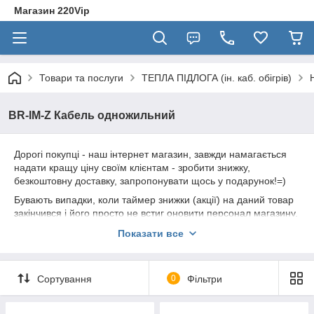
Магазин 220Vip
Товари та послуги
ТЕПЛА ПІДЛОГА (ін. каб. обігрів)
BR-IM-Z Кабель одножильний
Дорогі покупці - наш інтернет магазин, завжди намагається
надати кращу ціну своїм клієнтам - зробити знижку,
безкоштовну доставку, запропонувати щось у подарунок!=)
Бувають випадки, коли таймер знижки (акції) на даний товар
закінчився і його просто не встиг оновити персонал магазину,
і поточна ціна починає кусатися!
Показати все
Переконливе прохання - якщо Ви збираєтеся зробити
покупку даного товару не у нас, зателефонуйте нам і раніше
- дізнайтеся свою індивідуальну" ціну, або
ДОДАТКОВУ
Сортування
0
Фільтри
ЗНИЖКУ
=)