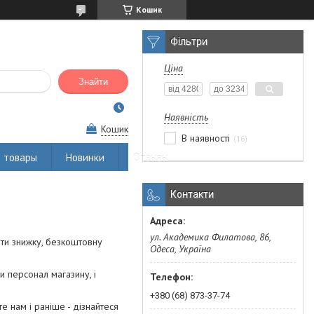
Кошик
Фільтри
Ціна
Знайти
Наявність
Кошик
В наявності
16
 товары
Новинки
Отзывы
Контакти
ул. Академика Филатова, 86,
ити знижку, безкоштовну
Одеса, Україна
и персонал магазину, і
+380 (68) 873-37-74
 нам і раніше - дізнайтеся