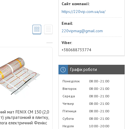
https://220vip.com.ua/ua/
220vipmag@gmail.com
+380688733774
Графік роботи
Понеділок
08:00
21:00
Вівторок
08:00
21:00
Середа
08:00
21:00
Четвер
08:00
21:00
Пʼятниця
08:00
21:00
ний мат FENIX CM 150 (2,0
Вт) ультратонкий в плитку,
Субота
08:00
21:00
лога електричний Фенікс
Неділя
10:00
20:00