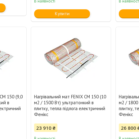
В наявності
В наявност
Купити
CM 150 (9,0
Нагрівальний мат FENIX CM 150 (10
Нагріваль
кий в
м2 / 1500 Вт) ультратонкий в
м2 / 1800
лектричний
плитку, тепла підлога електричний
плитку, т
Фенікс
Фенікс
23 910 ₴
26 800 
В наявності
В наявност