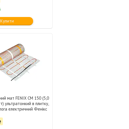
і
Купити
ний мат FENIX CM 150 (5,0
Вт) ультратонкий в плитку,
лога електричний Фенікс
₴