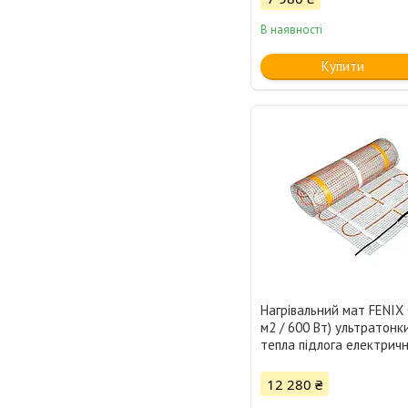
В наявності
Купити
Нагрівальний мат FENIX 
м2 / 600 Вт) ультратонки
тепла підлога електрич
12 280 ₴