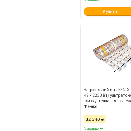
Купити
Нагрівальний мат FENIX 
м2 / 2250 Вт) ультратон
плитку, тепла підлога е
Фенікс
32 340 ₴
В наявності