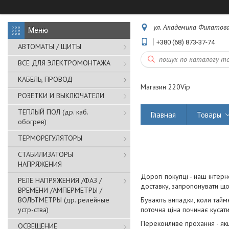
ул. Академика Филатова,
+380 (68) 873-37-74
АВТОМАТЫ / ЩИТЫ
ВСЁ ДЛЯ ЭЛЕКТРОМОНТАЖА
КАБЕЛЬ, ПРОВОД
Магазин 220Vip
РОЗЕТКИ И ВЫКЛЮЧАТЕЛИ
ТЕПЛЫЙ ПОЛ (др. каб.
Главная
Товары
обогрев)
ТЕРМОРЕГУЛЯТОРЫ
СТАБИЛИЗАТОРЫ
НАПРЯЖЕНИЯ
Дорогі покупці - наш інтерн
РЕЛЕ НАПРЯЖЕНИЯ /ФАЗ /
доставку, запропонувати що
ВРЕМЕНИ /АМПЕРМЕТРЫ /
ВОЛЬТМЕТРЫ (др. релейные
Бувають випадки, коли тайме
устр-ства)
поточна ціна починає кусати
Переконливе прохання - якщ
ОСВЕЩЕНИЕ