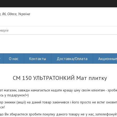
 86, Одеса, Україна
О нас
Контакты
Доставка/Оплата
Акционные
CM 150 УЛЬТРАТОНКИЙ Мат плитку
ет магазин, завжди намагається надати кращу ціну своїм клієнтам - зроб
сь у подарунок!=)
р знижки (акції) на даний товар закінчився і його просто не встиг оновит
ся!
о Ви збираєтеся зробити покупку даного товару не у нас, зателефонуйте