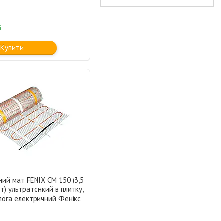
і
Купити
ний мат FENIX CM 150 (3,5
Вт) ультратонкий в плитку,
лога електричний Фенікс