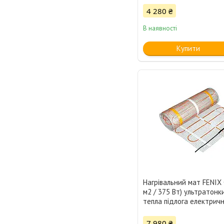
4 280 ₴
В наявності
Купити
Нагрівальний мат FENIX 
м2 / 375 Вт) ультратонки
тепла підлога електрич
7 980 ₴