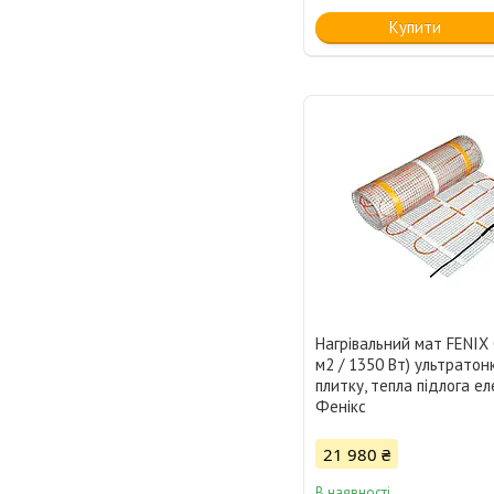
Купити
Нагрівальний мат FENIX 
м2 / 1350 Вт) ультратон
плитку, тепла підлога е
Фенікс
21 980 ₴
В наявності