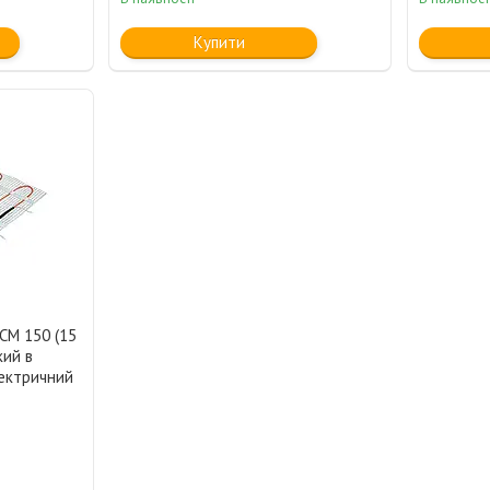
Купити
CM 150 (15
кий в
лектричний