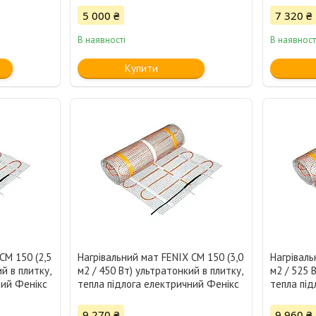
5 000 ₴
7 320 ₴
В наявності
В наявност
Купити
CM 150 (2,5
Нагрівальний мат FENIX CM 150 (3,0
Нагріваль
й в плитку,
м2 / 450 Вт) ультратонкий в плитку,
м2 / 525 
ний Фенікс
тепла підлога електричний Фенікс
тепла під
9 270 ₴
9 960 ₴