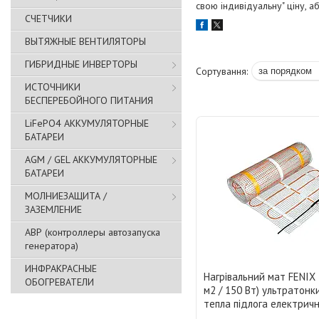
свою індивідуальну" ціну, 
СЧЕТЧИКИ
ВЫТЯЖНЫЕ ВЕНТИЛЯТОРЫ
ГИБРИДНЫЕ ИНВЕРТОРЫ
ИСТОЧНИКИ
БЕСПЕРЕБОЙНОГО ПИТАНИЯ
LiFePO4 АККУМУЛЯТОРНЫЕ
БАТАРЕИ
AGM / GEL АККУМУЛЯТОРНЫЕ
БАТАРЕИ
МОЛНИЕЗАЩИТА /
ЗАЗЕМЛЕНИЕ
АВР (контроллеры автозапуска
генератора)
ИНФРАКРАСНЫЕ
Нагрівальний мат FENIX 
ОБОГРЕВАТЕЛИ
м2 / 150 Вт) ультратонки
тепла підлога електрич