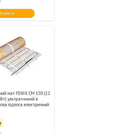
і
Купити
ний мат FENIX CM 150 (12
 Вт) ультратонкий в
епла підлога електричний
₴
і