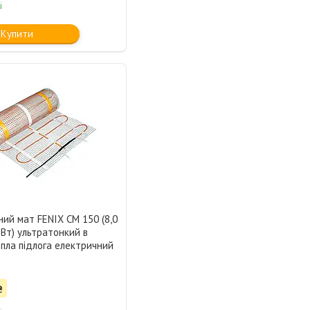
і
Купити
ний мат FENIX CM 150 (8,0
 Вт) ультратонкий в
епла підлога електричний
₴