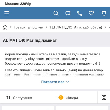
Магазин 220Vip
Товари та послуги
ТЕПЛА ПІДЛОГА (ін. каб. обігрів)
AL MAT 140 Мат під ламінат
Дорогі покупці - наш інтернет магазин, завжди намагається
надати кращу ціну своїм клієнтам - зробити знижку,
безкоштовну доставку, запропонувати щось у подарунок!=)
Бувають випадки, коли таймер знижки (акції) на даний товар
закінчився і його просто не встиг оновити персонал магазину,
і поточна ціна починає кусатися!
Показати все
Переконливе прохання - якщо Ви збираєтеся зробити
покупку даного товару не у нас, зателефонуйте нам і раніше
- дізнайтеся свою індивідуальну" ціну, або
ДОДАТКОВУ
Сортування
0
Фільтри
ЗНИЖКУ
=)