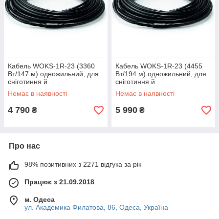
Кабель WOKS-1R-23 (3360
Кабель WOKS-1R-23 (4455
Вт/147 м) одножильний, для
Вт/194 м) одножильний, для
сніготиння й
сніготиння й
антиобледеніння,
антиобледеніння,
Немає в наявності
Немає в наявності
нагрівальний Вокс
нагрівальний Вокс
4 790
5 990
₴
₴
Про нас
98% позитивних з 2271 відгука за рік
Працює з 21.09.2018
м. Одеса
ул. Академика Филатова, 86, Одеса, Україна