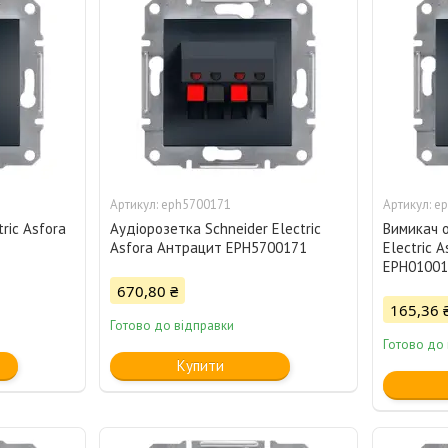
eph5700171
ep
ric Asfora
Аудіорозетка Schneider Electric
Вимикач 
Asfora Антрацит EPH5700171
Electric 
EPH01001
670,80 ₴
165,36 
Готово до відправки
Готово до
Купити