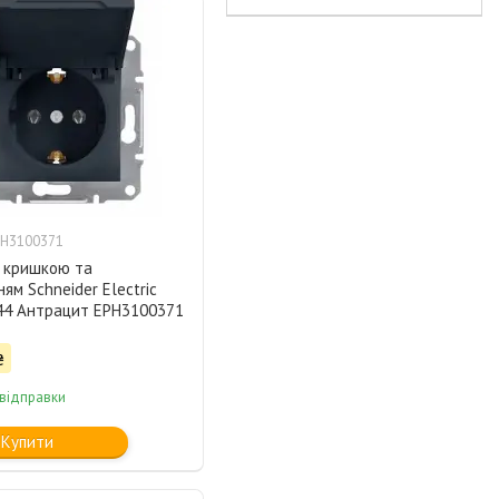
PH3100371
з кришкою та
ям Schneider Electric
P44 Антрацит EPH3100371
₴
 відправки
Купити