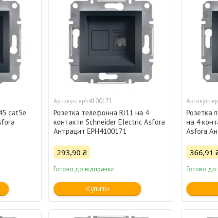
eph4100171
ep
45 cat5e
Розетка телефонна RJ11 на 4
Розетка 
sfora
контакти Schneider Electric Asfora
на 4 конт
Антрацит EPH4100171
Asfora А
293,90 ₴
366,91 
Готово до відправки
Готово до
Купити