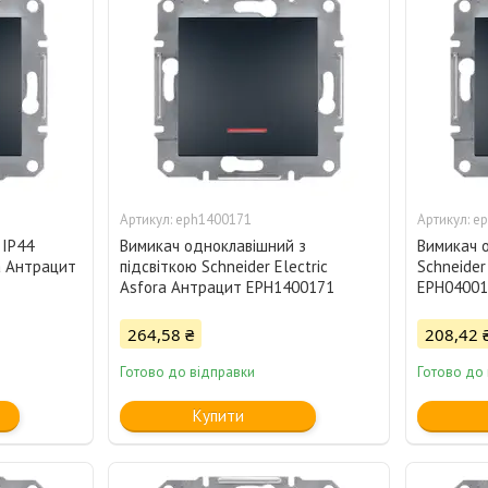
eph1400171
ep
 IP44
Вимикач одноклавішний з
Вимикач 
ra Антрацит
підсвіткою Schneider Electric
Schneider
Asfora Антрацит EPH1400171
EPH04001
264,58 ₴
208,42 
Готово до відправки
Готово до
Купити