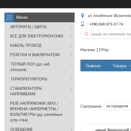
ул. Академика Филатова,
+380 (68) 873-37-74
АВТОМАТЫ / ЩИТЫ
ВСЁ ДЛЯ ЭЛЕКТРОМОНТАЖА
КАБЕЛЬ, ПРОВОД
Магазин 220Vip
РОЗЕТКИ И ВЫКЛЮЧАТЕЛИ
ТЕПЛЫЙ ПОЛ (др. каб.
Главная
Товары
обогрев)
ТЕРМОРЕГУЛЯТОРЫ
СТАБИЛИЗАТОРЫ
НАПРЯЖЕНИЯ
РЕЛЕ НАПРЯЖЕНИЯ /ФАЗ /
ВРЕМЕНИ /АМПЕРМЕТРЫ /
ВОЛЬТМЕТРЫ (др. релейные
устр-ства)
ОСВЕЩЕНИЕ