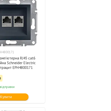
PH4800171
омп'ютерна RJ45 cat6
йна Schneider Electric
нтрацит EPH4800171
₴
 відправки
Купити