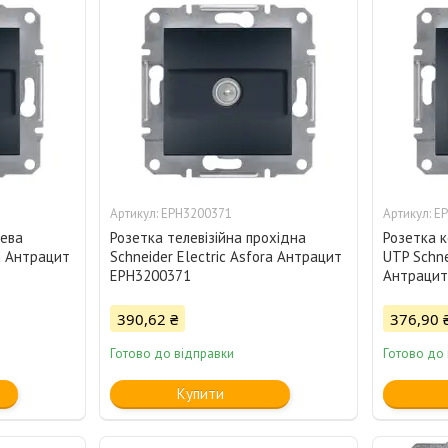
EPH3200371
E
цева
Розетка телевізійна прохідна
Розетка к
ra Антрацит
Schneider Electric Asfora Антрацит
UTP Schne
EPH3200371
Антрацит
390,62 ₴
376,90 
Готово до відправки
Готово до
Купити