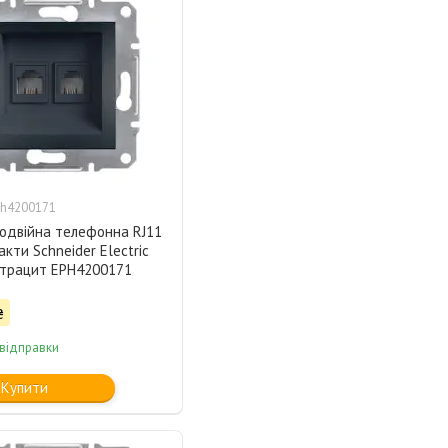
h4200171
подвійна телефонна RJ11
акти Schneider Electric
нтрацит EPH4200171
₴
 відправки
Купити