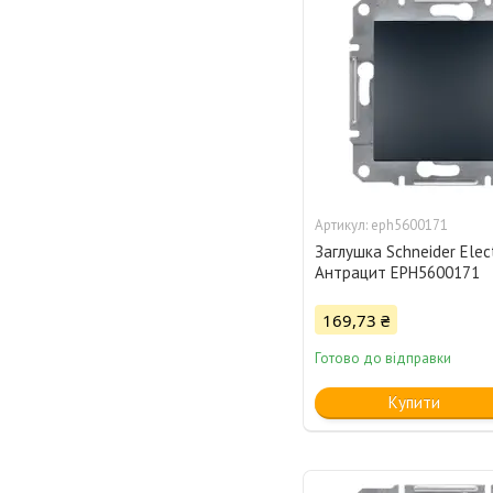
eph5600171
Заглушка Schneider Elect
Антрацит EPH5600171
169,73 ₴
Готово до відправки
Купити