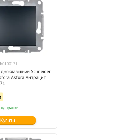
h0100171
одноклавішний Schneider
Asfora Asfora Антрацит
71
₴
 відправки
Купити