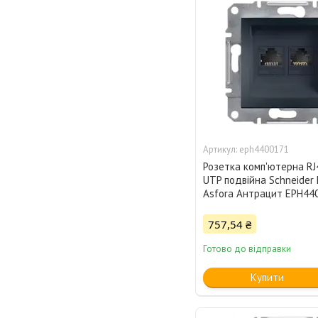
eph4400171
Розетка комп'ютерна RJ
UTP подвійна Schneider E
Asfora Антрацит EPH44
757,54 ₴
Готово до відправки
Купити