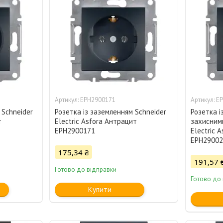
EPH2900171
E
 Schneider
Розетка із заземленням Schneider
Розетка і
т
Electric Asfora Антрацит
захисним
EPH2900171
Electric 
EPH29002
175,34 ₴
191,57 
Готово до відправки
Готово до
Купити