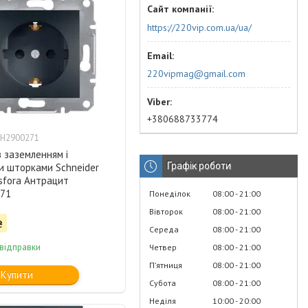
https://220vip.com.ua/ua/
220vipmag@gmail.com
+380688733774
PH2900271
з заземленням і
Графік роботи
и шторками Schneider
Asfora Антрацит
71
Понеділок
08:00
21:00
Вівторок
08:00
21:00
₴
Середа
08:00
21:00
 відправки
Четвер
08:00
21:00
Пʼятниця
08:00
21:00
Купити
Субота
08:00
21:00
Неділя
10:00
20:00