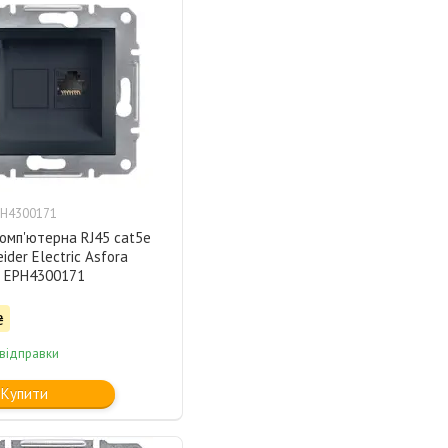
PH4300171
омп'ютерна RJ45 cat5e
ider Electric Asfora
 EPH4300171
₴
 відправки
Купити