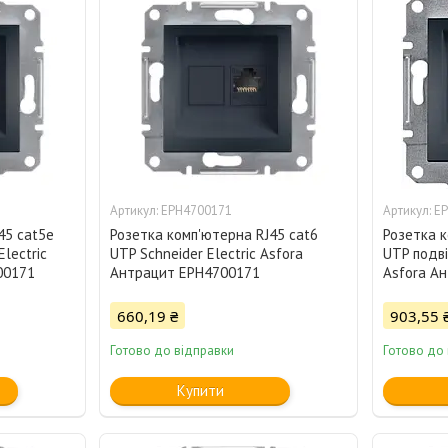
EPH4700171
E
45 cat5e
Розетка комп'ютерна RJ45 cat6
Розетка к
lectric
UTP Schneider Electric Asfora
UTP подві
00171
Антрацит EPH4700171
Asfora А
660,19 ₴
903,55 
Готово до відправки
Готово до
Купити