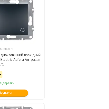
h0400171
одноклавішний прохідний
 Electric Asfora Антрацит
71
₴
 відправки
Купити