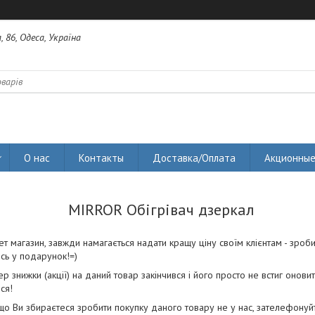
 86, Одеса, Україна
О нас
Контакты
Доставка/Оплата
Акционные
MIRROR Обігрівач дзеркал
ет магазин, завжди намагається надати кращу ціну своїм клієнтам - зроб
сь у подарунок!=)
р знижки (акції) на даний товар закінчився і його просто не встиг оновит
ся!
о Ви збираєтеся зробити покупку даного товару не у нас, зателефонуйте