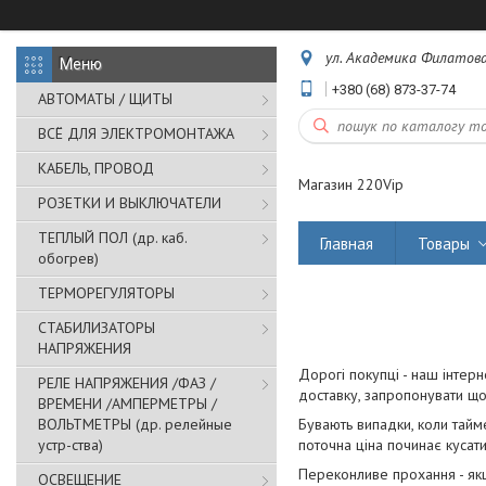
ул. Академика Филатова,
+380 (68) 873-37-74
АВТОМАТЫ / ЩИТЫ
ВСЁ ДЛЯ ЭЛЕКТРОМОНТАЖА
КАБЕЛЬ, ПРОВОД
Магазин 220Vip
РОЗЕТКИ И ВЫКЛЮЧАТЕЛИ
ТЕПЛЫЙ ПОЛ (др. каб.
Главная
Товары
обогрев)
ТЕРМОРЕГУЛЯТОРЫ
СТАБИЛИЗАТОРЫ
НАПРЯЖЕНИЯ
Дорогі покупці - наш інтерн
РЕЛЕ НАПРЯЖЕНИЯ /ФАЗ /
доставку, запропонувати що
ВРЕМЕНИ /АМПЕРМЕТРЫ /
ВОЛЬТМЕТРЫ (др. релейные
Бувають випадки, коли тайме
устр-ства)
поточна ціна починає кусати
Переконливе прохання - якщ
ОСВЕЩЕНИЕ