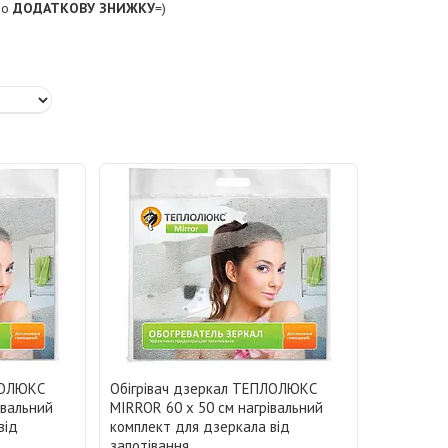
або
ДОДАТКОВУ ЗНИЖКУ
=)
ЛОЛЮКС
Обігрівач дзеркал ТЕПЛОЛЮКС
івальний
MIRROR 60 х 50 см нагрівальний
від
комплект для дзеркала від
запотівання