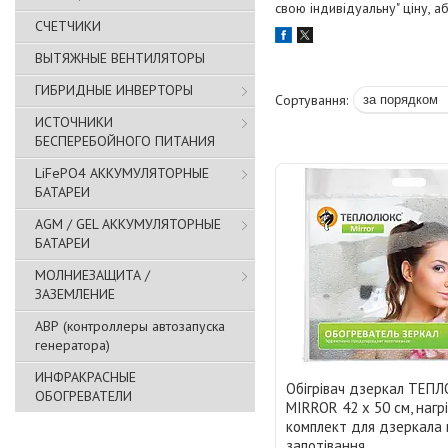
свою індивідуальну" ціну, 
СЧЕТЧИКИ
ВЫТЯЖНЫЕ ВЕНТИЛЯТОРЫ
ГИБРИДНЫЕ ИНВЕРТОРЫ
ИСТОЧНИКИ
БЕСПЕРЕБОЙНОГО ПИТАНИЯ
LiFePO4 АККУМУЛЯТОРНЫЕ
БАТАРЕИ
AGM / GEL АККУМУЛЯТОРНЫЕ
БАТАРЕИ
МОЛНИЕЗАЩИТА /
ЗАЗЕМЛЕНИЕ
АВР (контроллеры автозапуска
генератора)
ИНФРАКРАСНЫЕ
Обігрівач дзеркал ТЕП
ОБОГРЕВАТЕЛИ
MIRROR 42 х 50 см, нагр
комплект для дзеркала 
запотівання