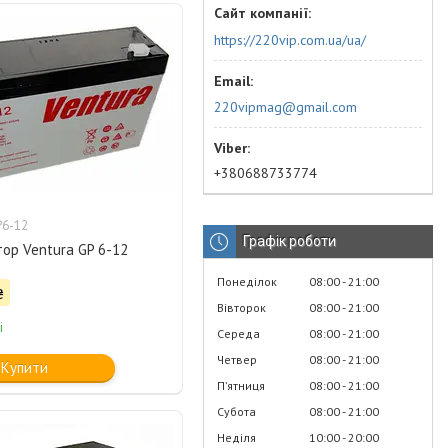
https://220vip.com.ua/ua/
220vipmag@gmail.com
+380688733774
6-12
Графік роботи
ор Ventura GP 6-12
Понеділок
08:00
21:00
₴
Вівторок
08:00
21:00
і
Середа
08:00
21:00
Четвер
08:00
21:00
Купити
Пʼятниця
08:00
21:00
Субота
08:00
21:00
Неділя
10:00
20:00