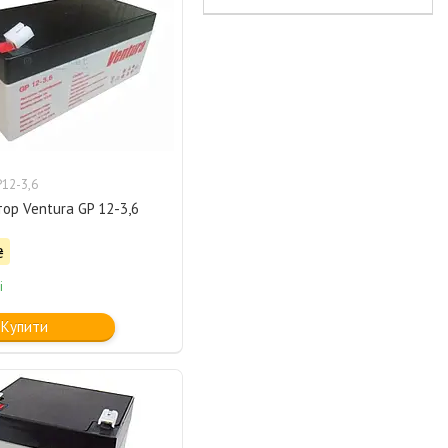
12-3,6
ор Ventura GP 12-3,6
₴
і
Купити