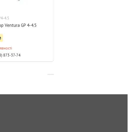
4-4.5
р Ventura GP 4-4.5
₴
явності
8) 873-37-74