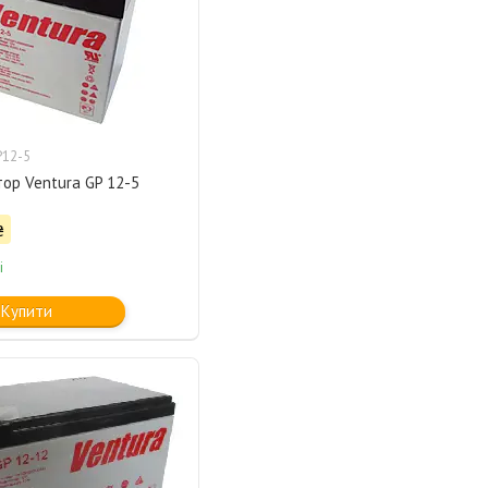
12-5
ор Ventura GP 12-5
₴
і
Купити