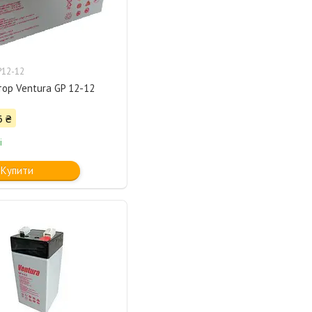
12-12
ор Ventura GP 12-12
6 ₴
і
Купити